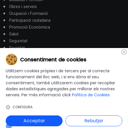
Obres i serveis
Ocupació i Formació
Participació ciutadana
Promoció Econòmica
Salut
Seguretat
Societat
Turisme
Consentiment de cookies
Altres Canals
Utilitzem cookies pròpies i de tercers per al correcte
funcionament del lloc web, i si ens dóna el seu
consentiment, també utilitzarem cookies per recopilar
canalandorra.ad
dades estadístiques agregades per millorar els nostres
serveis. Per més informació click
Política de Cookies
CONFIGURA
© 2012-2026 Ajuntaments de Catalunya - Tots els drets
reservats |
Avís Legal
|
Política de privacitat
|
Acceptar
Rebutjar
Política de Cookies
|
Accessibilitat
|