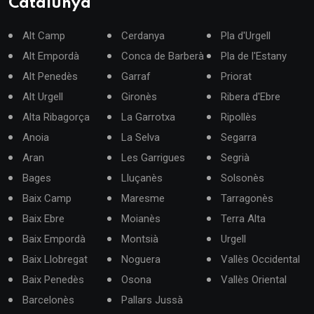
Catalunya
Alt Camp
Cerdanya
Pla d'Urgell
Alt Empordà
Conca de Barberà
Pla de l'Estany
Alt Penedès
Garraf
Priorat
Alt Urgell
Gironès
Ribera d'Ebre
Alta Ribagorça
La Garrotxa
Ripollès
Anoia
La Selva
Segarra
Aran
Les Garrigues
Segrià
Bages
Lluçanès
Solsonès
Baix Camp
Maresme
Tarragonès
Baix Ebre
Moianès
Terra Alta
Baix Empordà
Montsià
Urgell
Baix Llobregat
Noguera
Vallès Occidental
Baix Penedès
Osona
Vallès Oriental
Barcelonès
Pallars Jussà