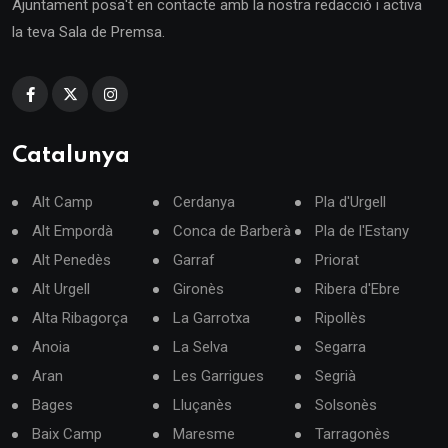
Ajuntament posa't en contacte amb la nostra redacció i activa
la teva Sala de Premsa.
Catalunya
Alt Camp
Cerdanya
Pla d'Urgell
Alt Empordà
Conca de Barberà
Pla de l'Estany
Alt Penedès
Garraf
Priorat
Alt Urgell
Gironès
Ribera d'Ebre
Alta Ribagorça
La Garrotxa
Ripollès
Anoia
La Selva
Segarra
Aran
Les Garrigues
Segrià
Bages
Lluçanès
Solsonès
Baix Camp
Maresme
Tarragonès