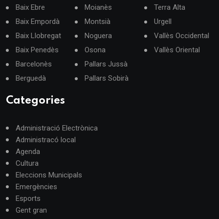
Baix Ebre
Moianès
Terra Alta
Baix Empordà
Montsià
Urgell
Baix Llobregat
Noguera
Vallès Occidental
Baix Penedès
Osona
Vallès Oriental
Barcelonès
Pallars Jussà
Berguedà
Pallars Sobirà
Categories
Administració Electrònica
Administracó local
Agenda
Cultura
Eleccions Municipals
Emergències
Esports
Gent gran