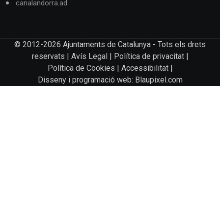
canalandorra.ad
© 2012-2026 Ajuntaments de Catalunya - Tots els drets
reservats |
Avís Legal
|
Política de privacitat
|
Política de Cookies
|
Accessibilitat
|
Disseny i programació web: Blaupixel.com