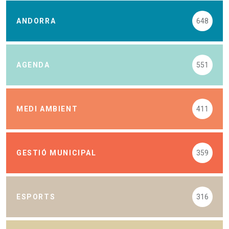
ANDORRA
648
AGENDA
551
MEDI AMBIENT
411
GESTIÓ MUNICIPAL
359
ESPORTS
316