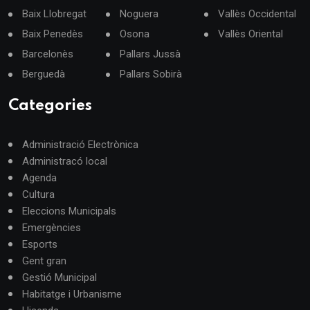
Baix Llobregat
Noguera
Vallès Occidental
Baix Penedès
Osona
Vallès Oriental
Barcelonès
Pallars Jussà
Berguedà
Pallars Sobirà
Categories
Administració Electrònica
Administracó local
Agenda
Cultura
Eleccions Municipals
Emergències
Esports
Gent gran
Gestió Municipal
Habitatge i Urbanisme