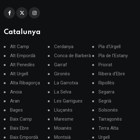
Catalunya
Alt Camp
Cerdanya
Pla d'Urgell
Alt Empordà
Conca de Barberà
Pla de l'Estany
Alt Penedès
Garraf
Priorat
Alt Urgell
Gironès
Ribera d'Ebre
Alta Ribagorça
La Garrotxa
Ripollès
Anoia
La Selva
Segarra
Aran
Les Garrigues
Segrià
Bages
Lluçanès
Solsonès
Baix Camp
Maresme
Tarragonès
Baix Ebre
Moianès
Terra Alta
Baix Empordà
Montsià
Urgell