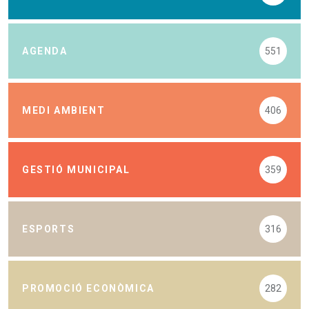
AGENDA
551
MEDI AMBIENT
406
GESTIÓ MUNICIPAL
359
ESPORTS
316
PROMOCIÓ ECONÒMICA
282