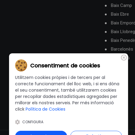
Baix Camp
Baix Ebre
Baix Empor
Baix Llobreg
Baix Pened
Barcelonès
Berguedà
Consentiment de cookies
Utilitzem cookies pròpies i de tercers per al
correcte funcionament del lloc web, i si ens dóna
el seu consentiment, també utilitzarem cookies
per recopilar dades estadístiques agregades per
millorar els nostres serveis. Per més informació
click
Política de Cookies
CONFIGURA