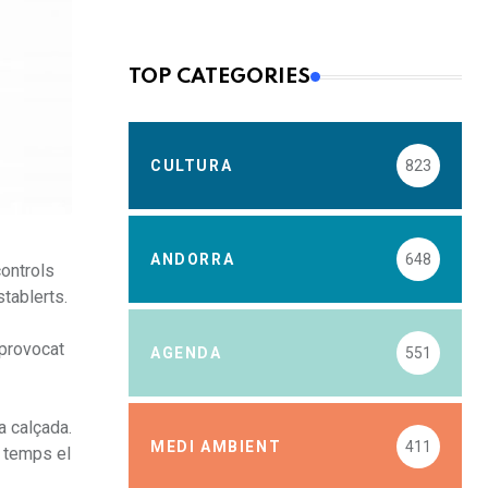
TOP CATEGORIES
CULTURA
823
ANDORRA
648
controls
stablerts.
 provocat
AGENDA
551
a calçada.
MEDI AMBIENT
411
t temps el