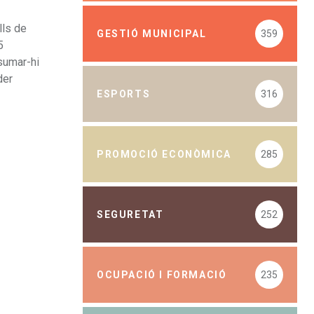
lls de
GESTIÓ MUNICIPAL
359
5
sumar-hi
der
ESPORTS
316
PROMOCIÓ ECONÒMICA
285
SEGURETAT
252
OCUPACIÓ I FORMACIÓ
235