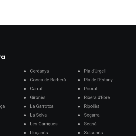
ya
Cerdanya
Pla d'Urgell
à
Conca de Barberà
Pla de l'Estany
Garraf
Priorat
Gironès
Ribera d'Ebre
rça
La Garrotxa
Ripollès
La Selva
Segarra
Les Garrigues
Segrià
Lluçanès
Solsonès