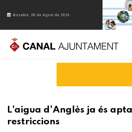
dissabte, 08 de Agost de 2026
Portada
Blog
L'aigua d'Anglès ja és apta per al consum h
L'aigua d'Anglès ja és apt
restriccions