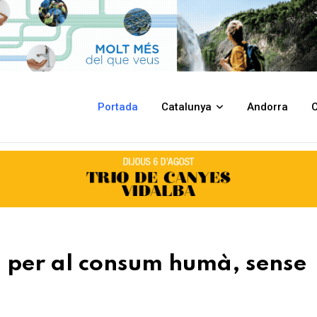
umà, sense restriccions
Portada
Catalunya
Andorra
C
a per al consum humà, sense