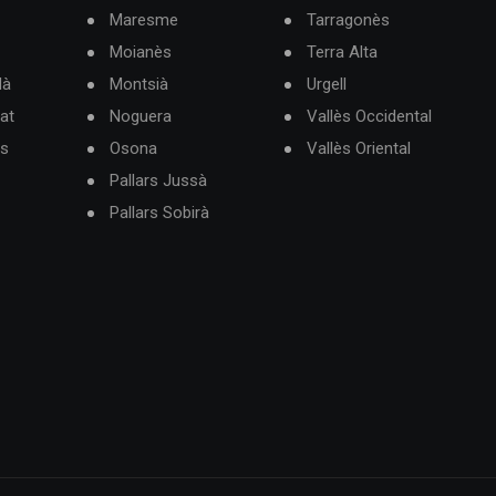
Maresme
Tarragonès
Moianès
Terra Alta
dà
Montsià
Urgell
at
Noguera
Vallès Occidental
ès
Osona
Vallès Oriental
Pallars Jussà
Pallars Sobirà