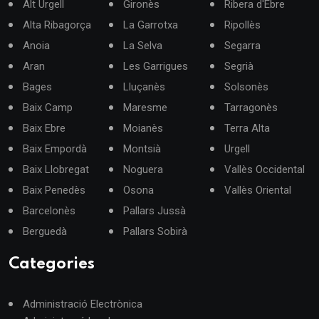
Alt Urgell
Gironès
Ribera d'Ebre
Alta Ribagorça
La Garrotxa
Ripollès
Anoia
La Selva
Segarra
Aran
Les Garrigues
Segrià
Bages
Lluçanès
Solsonès
Baix Camp
Maresme
Tarragonès
Baix Ebre
Moianès
Terra Alta
Baix Empordà
Montsià
Urgell
Baix Llobregat
Noguera
Vallès Occidental
Baix Penedès
Osona
Vallès Oriental
Barcelonès
Pallars Jussà
Berguedà
Pallars Sobirà
Categories
Administració Electrònica