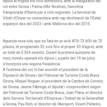
dijous al migdia els vols domèstics, amb la inauguració del
vol entre Girona i Palma d'Air Nostrum, l'aerolínia
franquiciada d'Iberia per a vols regionals. La terminal de
Vilobí d'Onyar no connectava amb cap destinació de l'Estat
espanyol des del 2023 i amb Mallorca des del 2015.
Aquesta nova ruta, que es farà en un avió ATR-72 600 de 72
places, té programats 32 vols fins al proper 30 d'agost, amb
un total de 2.304 seients. Durant la primera quinzena de
mes, només operarà els dijous i, a partir del 19 de juliol,
s'incorpora una segona freqüència.
A l'estrena del vol, hi han assistit el president de la
Diputació de Girona i del Patronat de Turisme Costa Brava
Girona, Miquel Noguer; el president de la Cambra de Comerç
de Girona, Jaume Fàbrega; el diputat i vicepresident segon
del Patronat de Turisme Costa Brava, Joan Plana; el director
dels Serveis Territorials d'Empresa i Treball de la Generalitat
a Girona, Pau Rich; el director de l'Aeroport, Vicent Pallarès;