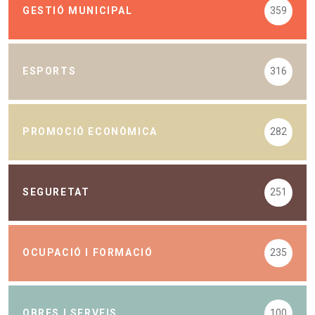
GESTIÓ MUNICIPAL
359
ESPORTS
316
PROMOCIÓ ECONÒMICA
282
SEGURETAT
251
OCUPACIÓ I FORMACIÓ
235
OBRES I SERVEIS
100