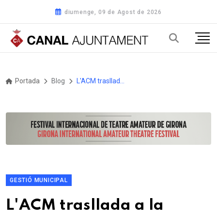
diumenge, 09 de Agost de 2026
Portada
Blog
L'ACM trasllada a la presidenta del Comitè Europeu de les Regions la necessitat que els municipis tinguin més veu i influència en les polítiques de la UE
GESTIÓ MUNICIPAL
L'ACM trasllada a la