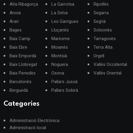
Alta Ribagorça
La Garrotxa
Ripollès
Anoia
La Selva
Segarra
Aran
Les Garrigues
Segrià
Bages
Lluçanès
Solsonès
Baix Camp
Maresme
Tarragonès
Baix Ebre
Moianès
Terra Alta
Baix Empordà
Montsià
Urgell
Baix Llobregat
Noguera
Vallès Occidental
Baix Penedès
Osona
Vallès Oriental
Barcelonès
Pallars Jussà
Berguedà
Pallars Sobirà
Categories
Administració Electrònica
Administracó local