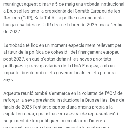
mantingut aquest dimarts 5 de maig una trobada institucional
a Brussel·les amb la presidenta del Comitè Europeu de les
Regions (CdR), Kata Tüttö. La política i economista
hongaresa lidera el CdR des de febrer de 2025 fins a l’estiu
de 2027.
La trobada té lloc en un moment especialment rellevant per
al futur de la política de cohesió i del finançament europeu
post 2027, en què s’estan definint les noves prioritats
polítiques i pressupostàries de la Unió Europea, amb un
impacte directe sobre els governs locals en els propers
anys.
Aquesta reunió també s’emmarca en la voluntat de l’ACM de
reforçar la seva presència institucional a Brussel·les. Des de
finals de 2025 l’entitat disposa d’una oficina pròpia a la
capital europea, que actua com a espai de representació i
seguiment de les polítiques comunitàries d’interès
municipal, així com d’acompanyament als ajuntaments