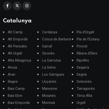
Catalunya
Alt Camp
Cerdanya
Pla d'Urgell
Alt Empordà
Conca de Barberà
Pla de l'Estany
Alt Penedès
Garraf
Priorat
Alt Urgell
Gironès
Ribera d'Ebre
Alta Ribagorça
La Garrotxa
Ripollès
Anoia
La Selva
Segarra
Aran
Les Garrigues
Segrià
Bages
Lluçanès
Solsonès
Baix Camp
Maresme
Tarragonès
Baix Ebre
Moianès
Terra Alta
Baix Empordà
Montsià
Urgell