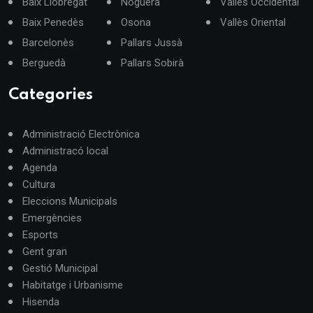
Baix Llobregat
Noguera
Vallès Occidental
Baix Penedès
Osona
Vallès Oriental
Barcelonès
Pallars Jussà
Berguedà
Pallars Sobirà
Categories
Administració Electrònica
Administracó local
Agenda
Cultura
Eleccions Municipals
Emergències
Esports
Gent gran
Gestió Municipal
Habitatge i Urbanisme
Hisenda