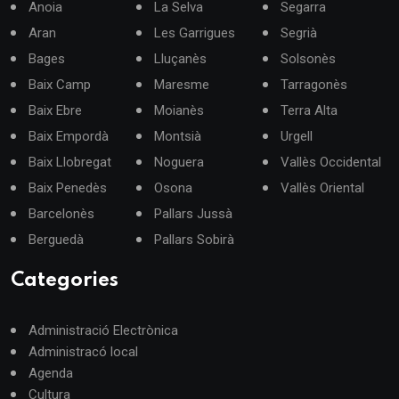
Anoia
La Selva
Segarra
Aran
Les Garrigues
Segrià
Bages
Lluçanès
Solsonès
Baix Camp
Maresme
Tarragonès
Baix Ebre
Moianès
Terra Alta
Baix Empordà
Montsià
Urgell
Baix Llobregat
Noguera
Vallès Occidental
Baix Penedès
Osona
Vallès Oriental
Barcelonès
Pallars Jussà
Berguedà
Pallars Sobirà
Categories
Administració Electrònica
Administracó local
Agenda
Cultura