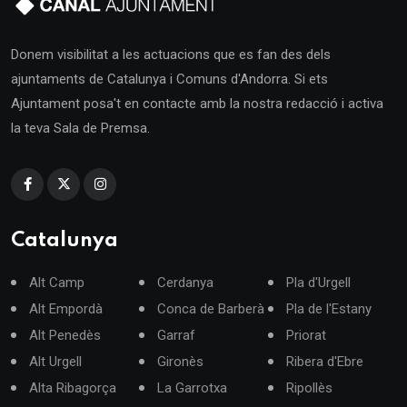
Donem visibilitat a les actuacions que es fan des dels
ajuntaments de Catalunya i Comuns d'Andorra. Si ets
Ajuntament posa't en contacte amb la nostra redacció i activa
la teva Sala de Premsa.
Catalunya
Alt Camp
Cerdanya
Pla d'Urgell
Alt Empordà
Conca de Barberà
Pla de l'Estany
Alt Penedès
Garraf
Priorat
Alt Urgell
Gironès
Ribera d'Ebre
Alta Ribagorça
La Garrotxa
Ripollès