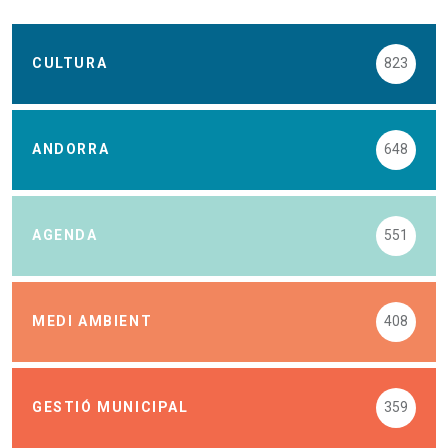
CULTURA
823
ANDORRA
648
AGENDA
551
MEDI AMBIENT
408
GESTIÓ MUNICIPAL
359