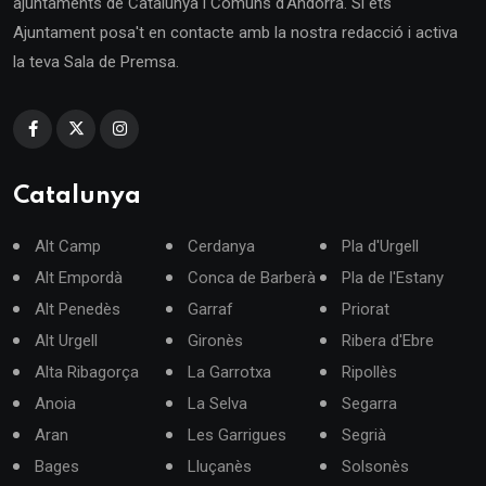
ajuntaments de Catalunya i Comuns d'Andorra. Si ets
Ajuntament posa't en contacte amb la nostra redacció i activa
la teva Sala de Premsa.
Catalunya
Alt Camp
Cerdanya
Pla d'Urgell
Alt Empordà
Conca de Barberà
Pla de l'Estany
Alt Penedès
Garraf
Priorat
Alt Urgell
Gironès
Ribera d'Ebre
Alta Ribagorça
La Garrotxa
Ripollès
Anoia
La Selva
Segarra
Aran
Les Garrigues
Segrià
Bages
Lluçanès
Solsonès