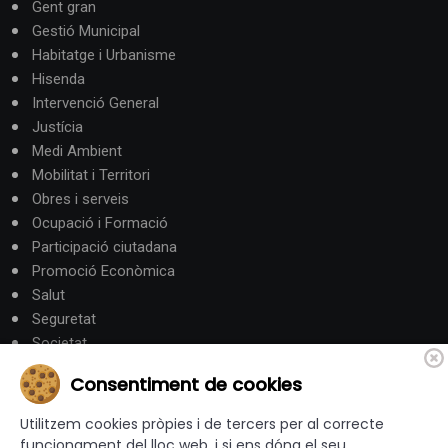
Gent gran
Gestió Municipal
Habitatge i Urbanisme
Hisenda
Intervenció General
Justícia
Medi Ambient
Mobilitat i Territori
Obres i serveis
Ocupació i Formació
Participació ciutadana
Promoció Econòmica
Salut
Seguretat
Societat
Turisme
Consentiment de cookies
Altres Canals
Utilitzem cookies pròpies i de tercers per al correcte
funcionament del lloc web, i si ens dóna el seu