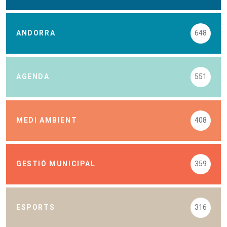
ANDORRA
648
AGENDA
551
MEDI AMBIENT
408
GESTIÓ MUNICIPAL
359
ESPORTS
316