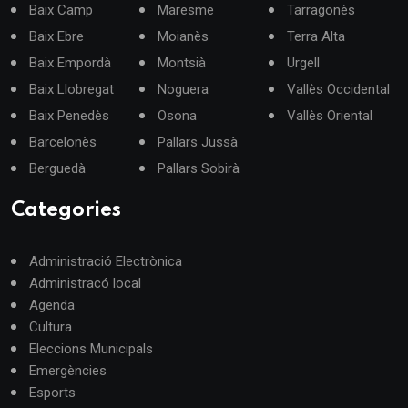
Baix Camp
Maresme
Tarragonès
Baix Ebre
Moianès
Terra Alta
Baix Empordà
Montsià
Urgell
Baix Llobregat
Noguera
Vallès Occidental
Baix Penedès
Osona
Vallès Oriental
Barcelonès
Pallars Jussà
Berguedà
Pallars Sobirà
Categories
Administració Electrònica
Administracó local
Agenda
Cultura
Eleccions Municipals
Emergències
Esports