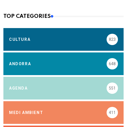
TOP CATEGORIES
CULTURA
823
ANDORRA
648
AGENDA
551
MEDI AMBIENT
411