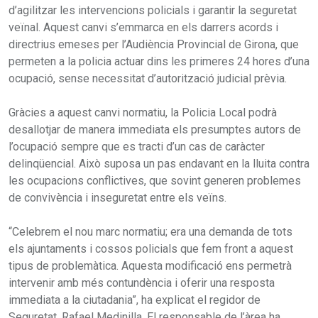
d’agilitzar les intervencions policials i garantir la seguretat
veïnal. Aquest canvi s’emmarca en els darrers acords i
directrius emeses per l’Audiència Provincial de Girona, que
permeten a la policia actuar dins les primeres 24 hores d’una
ocupació, sense necessitat d’autorització judicial prèvia.
Gràcies a aquest canvi normatiu, la Policia Local podrà
desallotjar de manera immediata els presumptes autors de
l’ocupació sempre que es tracti d’un cas de caràcter
delinqüencial. Això suposa un pas endavant en la lluita contra
les ocupacions conflictives, que sovint generen problemes
de convivència i inseguretat entre els veïns.
“Celebrem el nou marc normatiu; era una demanda de tots
els ajuntaments i cossos policials que fem front a aquest
tipus de problemàtica. Aquesta modificació ens permetrà
intervenir amb més contundència i oferir una resposta
immediata a la ciutadania”, ha explicat el regidor de
Seguretat, Rafael Medinilla. El responsable de l’àrea ha