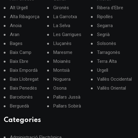
Alt Urgell
Gironès
Ribera d'Ebre
Alta Ribagorça
La Garrotxa
Ripollès
Anoia
La Selva
Segarra
Aran
Les Garrigues
Segrià
Bages
Lluçanès
Solsonès
Baix Camp
Maresme
Tarragonès
Baix Ebre
Moianès
Terra Alta
Baix Empordà
Montsià
Urgell
Baix Llobregat
Noguera
Vallès Occidental
Baix Penedès
Osona
Vallès Oriental
Barcelonès
Pallars Jussà
Berguedà
Pallars Sobirà
Categories
Administració Electrònica