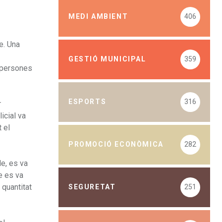
MEDI AMBIENT
406
e. Una
GESTIÓ MUNICIPAL
359
s persones
ESPORTS
316
r
icial va
t el
PROMOCIÓ ECONÒMICA
282
le, es va
e es va
 quantitat
SEGURETAT
251