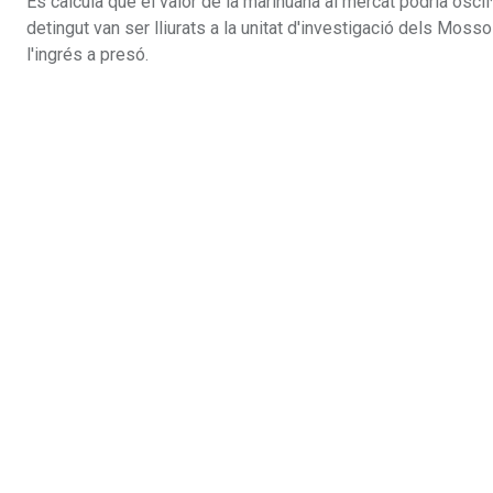
Es calcula que el valor de la marihuana al mercat podria oscil
detingut van ser lliurats a la unitat d'investigació dels Mos
l'ingrés a presó.