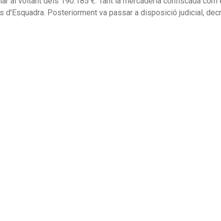
·lar al voltant dels 190.185 €. Tant la mercaderia confiscada com 
sos d'Esquadra. Posteriorment va passar a disposició judicial, dec