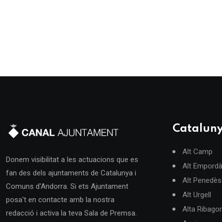
Catalun
Alt Camp
Donem visibilitat a les actuacions que es
Alt Empord
fan des dels ajuntaments de Catalunya i
Alt Penedès
Comuns d'Andorra. Si ets Ajuntament
Alt Urgell
posa't en contacte amb la nostra
Alta Ribago
redacció i activa la teva Sala de Premsa.