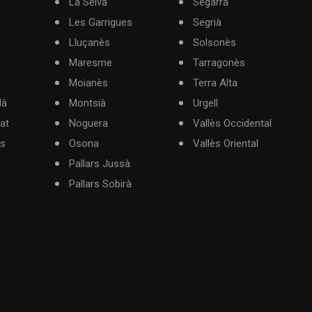
La Selva
Segarra
Les Garrigues
Segrià
Lluçanès
Solsonès
Maresme
Tarragonès
Moianès
Terra Alta
dà
Montsià
Urgell
at
Noguera
Vallès Occidental
ès
Osona
Vallès Oriental
Pallars Jussà
Pallars Sobirà