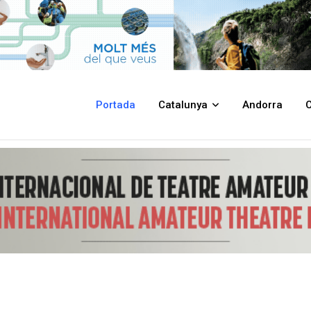
 de marihuana i deté un home acusat de tràfic de drogues, actualment i
Portada
Catalunya
Andorra
C