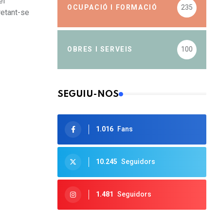
el
OCUPACIÓ I FORMACIÓ
235
retant-se
OBRES I SERVEIS
100
SEGUIU-NOS
1.016
Fans
10.245
Seguidors
1.481
Seguidors