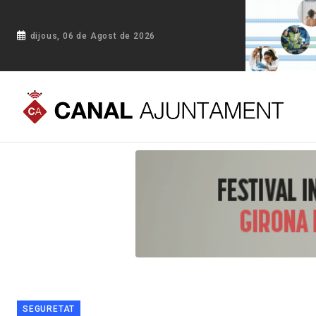
dijous, 06 de Agost de 2026
Portada
Blog
La Policia Local de Blanes comissa 38'37 Kg
SEGURETAT