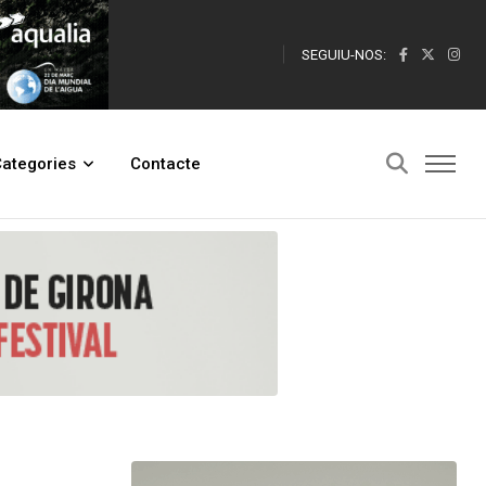
SEGUIU-NOS:
ngressat a presó
ategories
Contacte