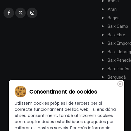
Anoia
Aran
Bages
Baix Camp
Baix Ebre
Baix Empor
Baix Llobreg
Baix Pened
Barcelonès
Berguedà
Consentiment de cookies
Utilitzem cookies pròpies i de tercers per al
correcte funcionament del lloc web, i si ens dóna
el seu consentiment, també utilitzarem cookies
per recopilar dades estadístiques agregades per
millorar els nostres serveis. Per més informació