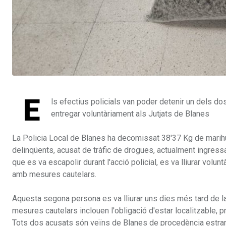
E
ls efectius policials van poder detenir un dels d
entregar voluntàriament als Jutjats de Blanes
La Policia Local de Blanes ha decomissat 38'37 Kg de marihu
delinqüents, acusat de tràfic de drogues, actualment ingressat
que es va escapolir durant l'acció policial, es va lliurar volu
amb mesures cautelars.
Aquesta segona persona es va lliurar uns dies més tard de la i
mesures cautelars inclouen l'obligació d'estar localitzable, pr
Tots dos acusats són veïns de Blanes de procedència estrange