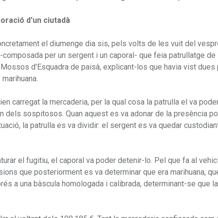
oració d'un ciutadà
concretament el diumenge dia sis, pels volts de les vuit del vespr
 -composada per un sergent i un caporal- que feia patrullatge de
els Mossos d'Esquadra de paisà, explicant-los que havia vist due
e marihuana.
en carregat la mercaderia, per la qual cosa la patrulla el va pode
un dels sospitosos. Quan aquest es va adonar de la presència pol
uació, la patrulla es va dividir: el sergent es va quedar custodian
rar el fugitiu, el caporal va poder detenir-lo. Pel que fa al vehic
sions que posteriorment es va determinar que era marihuana, qu
sprés a una bàscula homologada i calibrada, determinant-se que la