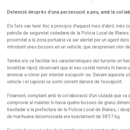
Detenció després d'una persecució a peu, amb la col·lab
Els fets van tenir lloc a principis d'aquest mes d'abril, més 
patrulla de seguretat ciutadana de la Policia Local de Blanes
proximitat a la zona portuària va ser alertat per un agent d
introduint unes bosses en un vehicle, que desprenien olor d
També els va facilitar les característiques del turisme on havi
localitzar ràpid, observant que al seu costat només hi havia 
arrencar a córrer per intentar escapolir-se. Davant aquesta sit
vehicle i el caporal va sortir corrent darrera de l'escapolit.
Finament, comptant amb la col·laboració d'un ciutadà que va atu
comprovar al maleter hi havia quatre bosses de grans dimen
traslladar a la prefectura de la Policia Local de Blanes, i de
de marihuana decomissada era exactament de 38'37 kg.