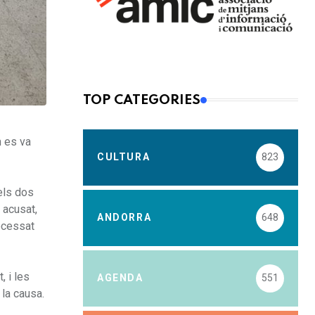
TOP CATEGORIES
n es va
CULTURA
823
els dos
 acusat,
ANDORRA
648
rocessat
, i les
AGENDA
551
 la causa.