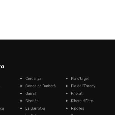
ya
Cerdanya
Pla d'Urgell
à
Conca de Barberà
Pla de l'Estany
Garraf
Priorat
Gironès
Ribera d'Ebre
rça
La Garrotxa
Ripollès