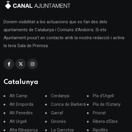
Donem visibilitat a les actuacions que es fan des dels
ajuntaments de Catalunya i Comuns d'Andorra. Si ets
Ajuntament posa't en contacte amb la nostra redacció i activa
la teva Sala de Premsa.
Catalunya
Alt Camp
Cerdanya
Pla d'Urgell
Alt Empordà
Conca de Barberà
Pla de l'Estany
Alt Penedès
Garraf
Priorat
Alt Urgell
Gironès
Ribera d'Ebre
Alta Ribagorça
La Garrotxa
Ripollès