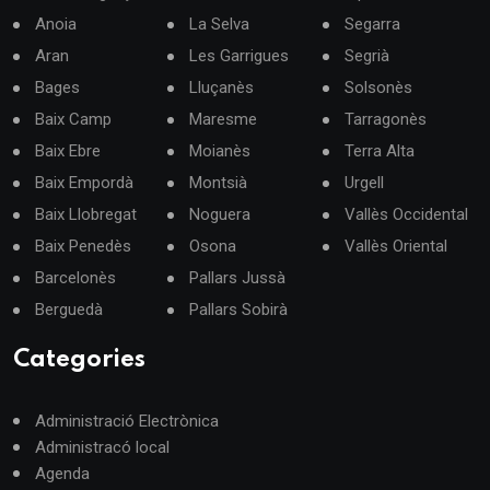
Anoia
La Selva
Segarra
Aran
Les Garrigues
Segrià
Bages
Lluçanès
Solsonès
Baix Camp
Maresme
Tarragonès
Baix Ebre
Moianès
Terra Alta
Baix Empordà
Montsià
Urgell
Baix Llobregat
Noguera
Vallès Occidental
Baix Penedès
Osona
Vallès Oriental
Barcelonès
Pallars Jussà
Berguedà
Pallars Sobirà
Categories
Administració Electrònica
Administracó local
Agenda