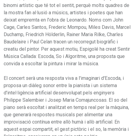
binomi artístic que té tot el sentit, perquè molts quadres de
la mostra fan al·lusió a músics, artistes i poetes que han
deixat empremta en l'obra de Leonardo. Noms com John
Cage, Carles Santos, Frederic Mompou, Miles Davis, Marcel
Duchamp, Friedrich Hölderlin, Rainer Maria Rilke, Charles
Baudelaire i Paul Celan tracen un recorregut biogràfic i
creatiu del pintor. Per aquest motiu, Espigolé ha creat Sentir
Música Callada: Escoda, So i Algoritme, una proposta que
convida a escoltar la pintura i mirar la música.
El concert serà una resposta viva a l'imaginari d'Escoda, i
proposa un diàleg sonor entre la pianista i un sistema
d'intel·ligència artificial desenvolupat pels enginyers
Philippe Salembier i Josep Maria Comajuncosas. El so del
piano serà escoltat i analitzat en temps real per la màquina,
que generarà respostes musicals per alimentar una
improvisació contínua entre allò humà i allò artificial. En
aquest espai compartit, el gest pictòric i el so, la memòria i