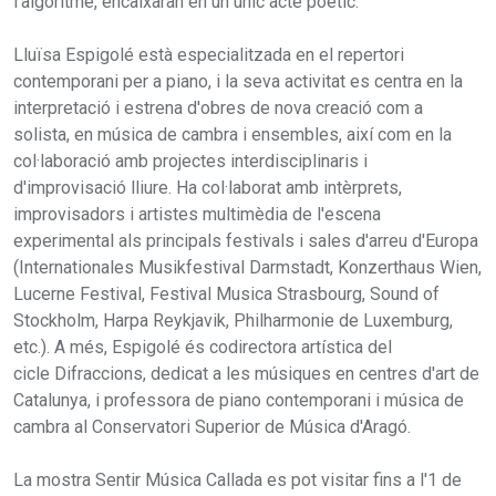
l'algoritme, encaixaran en un únic acte poètic.
Lluïsa Espigolé està especialitzada en el repertori
contemporani per a piano, i la seva activitat es centra en la
interpretació i estrena d'obres de nova creació com a
solista, en música de cambra i ensembles, així com en la
col·laboració amb projectes interdisciplinaris i
d'improvisació lliure. Ha col·laborat amb intèrprets,
improvisadors i artistes multimèdia de l'escena
experimental als principals festivals i sales d'arreu d'Europa
(Internationales Musikfestival Darmstadt, Konzerthaus Wien,
Lucerne Festival, Festival Musica Strasbourg, Sound of
Stockholm, Harpa Reykjavik, Philharmonie de Luxemburg,
etc.). A més, Espigolé és codirectora artística del
cicle Difraccions, dedicat a les músiques en centres d'art de
Catalunya, i professora de piano contemporani i música de
cambra al Conservatori Superior de Música d'Aragó.
La mostra Sentir Música Callada es pot visitar fins a l'1 de