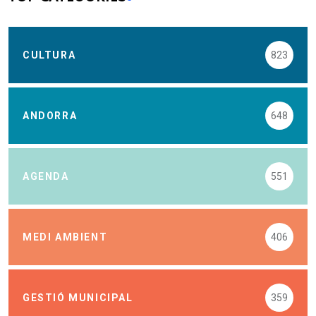
CULTURA
823
ANDORRA
648
AGENDA
551
MEDI AMBIENT
406
GESTIÓ MUNICIPAL
359