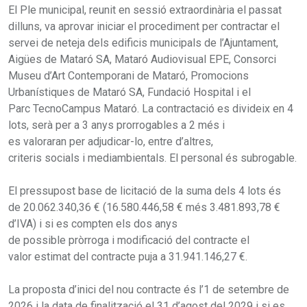
El Ple municipal, reunit en sessió extraordinària el passat
dilluns, va aprovar iniciar el procediment per contractar el
servei de neteja dels edificis municipals de l’Ajuntament,
Aigües de Mataró SA, Mataró Audiovisual EPE, Consorci
Museu d’Art Contemporani de Mataró, Promocions
Urbanístiques de Mataró SA, Fundació Hospital i el
Parc TecnoCampus Mataró. La contractació es divideix en 4
lots, serà per a 3 anys prorrogables a 2 més i
es valoraran per adjudicar-lo, entre d’altres,
criteris socials i mediambientals. El personal és subrogable.
El pressupost base de licitació de la suma dels 4 lots és
de 20.062.340,36 € (16.580.446,58 € més 3.481.893,78 €
d’IVA) i si es compten els dos anys
de possible pròrroga i modificació del contracte el
valor estimat del contracte puja a 31.941.146,27 €.
La proposta d’inici del nou contracte és l’1 de setembre de
2026 i la data de finalització el 31 d’agost del 2029 i si es