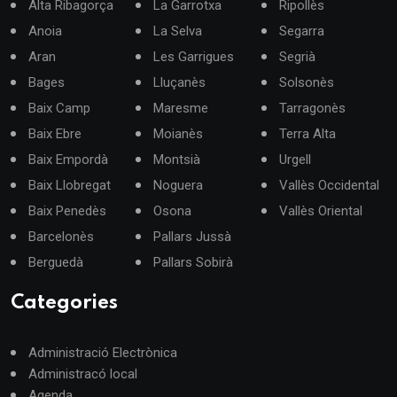
Alta Ribagorça
La Garrotxa
Ripollès
Anoia
La Selva
Segarra
Aran
Les Garrigues
Segrià
Bages
Lluçanès
Solsonès
Baix Camp
Maresme
Tarragonès
Baix Ebre
Moianès
Terra Alta
Baix Empordà
Montsià
Urgell
Baix Llobregat
Noguera
Vallès Occidental
Baix Penedès
Osona
Vallès Oriental
Barcelonès
Pallars Jussà
Berguedà
Pallars Sobirà
Categories
Administració Electrònica
Administracó local
Agenda