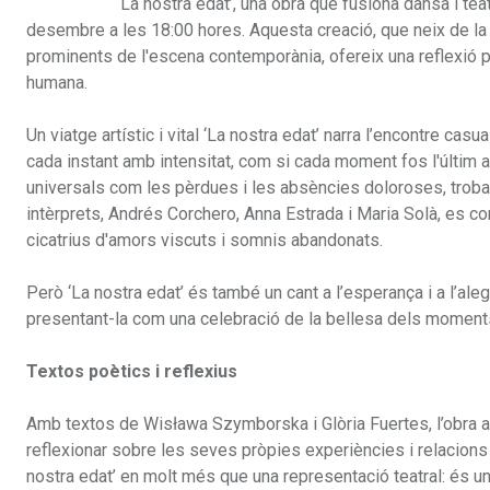
‘La nostra edat’, una obra que fusiona dansa i teatr
desembre a les 18:00 hores. Aquesta creació, que neix de la 
prominents de l'escena contemporània, ofereix una reflexió p
humana.
Un viatge artístic i vital ‘La nostra edat’ narra l’encontre c
cada instant amb intensitat, com si cada moment fos l'últim a
universals com les pèrdues i les absències doloroses, troban
intèrprets, Andrés Corchero, Anna Estrada i Maria Solà, es con
cicatrius d'amors viscuts i somnis abandonats.
Però ‘La nostra edat’ és també un cant a l’esperança i a l’aleg
presentant-la com una celebració de la bellesa dels moment
Textos poètics i reflexius
Amb textos de Wisława Szymborska i Glòria Fuertes, l’obra a
reflexionar sobre les seves pròpies experiències i relacion
nostra edat’ en molt més que una representació teatral: és u