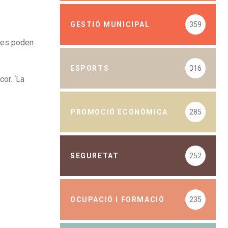
GESTIÓ MUNICIPAL
359
s es poden
ESPORTS
316
or. ‘La
PROMOCIÓ ECONÒMICA
285
SEGURETAT
252
OCUPACIÓ I FORMACIÓ
235