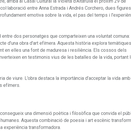
e, arriba al Casal Cultural la Violeta d'Altafulla el pròxim 29 de
col·laboració entre Anna Estrada i Andrés Corchero, dues figures
rofundament emotiva sobre la vida, el pas del temps i l'experièn
asual entre dos personatges que comparteixen una voluntat comuna: 
cte d'una obra d'art efímera. Aquesta història explora temàtique
t en elles una font de maduresa i resiliència. Els cossos dels
verteixen en testimonis vius de les batalles de la vida, portant 
ria de viure. L’obra destaca la importància d’acceptar la vida amb 
s efímers.
consegueix una dimensió poètica i filosòfica que convida el públ
s humanes. Aquesta combinació de poesia i art escènic transform
na experiència transformadora.