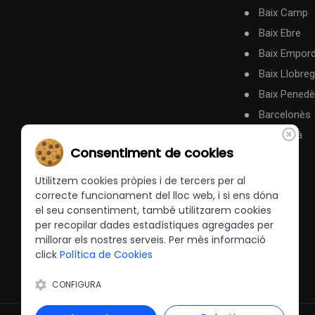
Baix Camp
Baix Ebre
Baix Empor
Baix Llobreg
Baix Pened
Barcelonès
Berguedà
Consentiment de cookies
Utilitzem cookies pròpies i de tercers per al
correcte funcionament del lloc web, i si ens dóna
el seu consentiment, també utilitzarem cookies
per recopilar dades estadístiques agregades per
millorar els nostres serveis. Per més informació
click
Política de Cookies
CONFIGURA