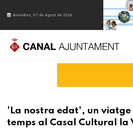
divendres, 07 de Agost de 2026
Portada
Blog
'La nostra edat', un viatge emocional i artísti
'La nostra edat', un viatge 
temps al Casal Cultural la 