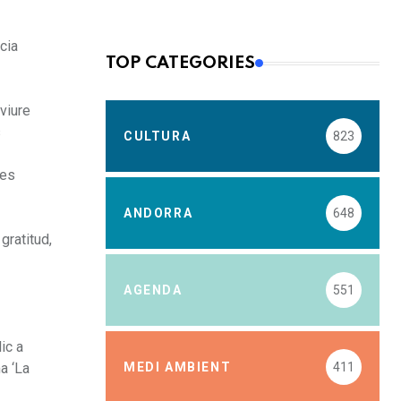
cia
TOP CATEGORIES
viure
s
CULTURA
823
les
ANDORRA
648
gratitud,
AGENDA
551
ic a
MEDI AMBIENT
411
a ‘La