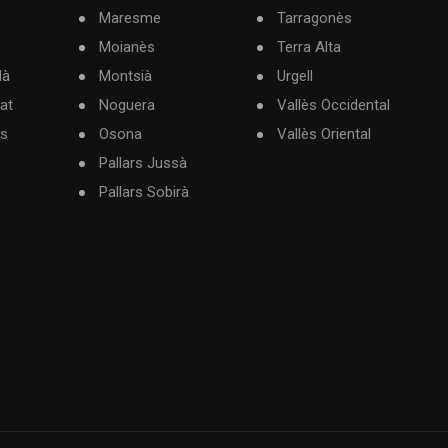
Maresme
Tarragonès
Moianès
Terra Alta
dà
Montsià
Urgell
at
Noguera
Vallès Occidental
ès
Osona
Vallès Oriental
Pallars Jussà
Pallars Sobirà