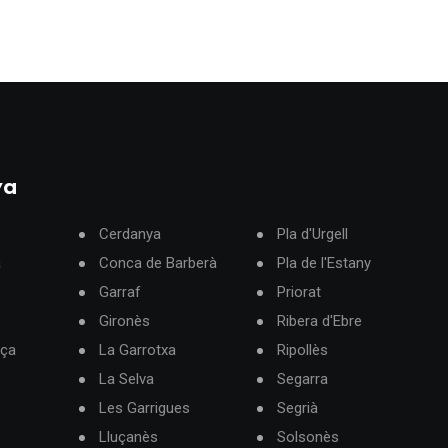
ya
Cerdanya
Pla d'Urgell
à
Conca de Barberà
Pla de l'Estany
Garraf
Priorat
Gironès
Ribera d'Ebre
rça
La Garrotxa
Ripollès
La Selva
Segarra
Les Garrigues
Segrià
Lluçanès
Solsonès