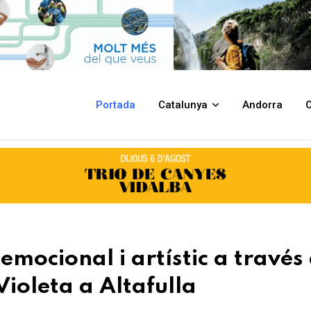
c a través del temps al Casal Cultural la Violeta a Altafulla
Portada
Catalunya
Andorra
C
emocional i artístic a través
Violeta a Altafulla