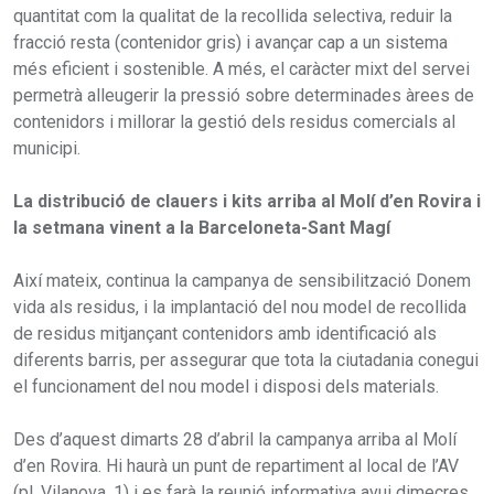
quantitat com la qualitat de la recollida selectiva, reduir la
fracció resta (contenidor gris) i avançar cap a un sistema
més eficient i sostenible. A més, el caràcter mixt del servei
permetrà alleugerir la pressió sobre determinades àrees de
contenidors i millorar la gestió dels residus comercials al
municipi.
La distribució de clauers i kits arriba al Molí d’en Rovira i
la setmana vinent a la Barceloneta-Sant Magí
Així mateix, continua la campanya de sensibilització Donem
vida als residus, i la implantació del nou model de recollida
de residus mitjançant contenidors amb identificació als
diferents barris, per assegurar que tota la ciutadania conegui
el funcionament del nou model i disposi dels materials.
Des d’aquest dimarts 28 d’abril la campanya arriba al Molí
d’en Rovira. Hi haurà un punt de repartiment al local de l’AV
(pl. Vilanova, 1) i es farà la reunió informativa avui dimecres