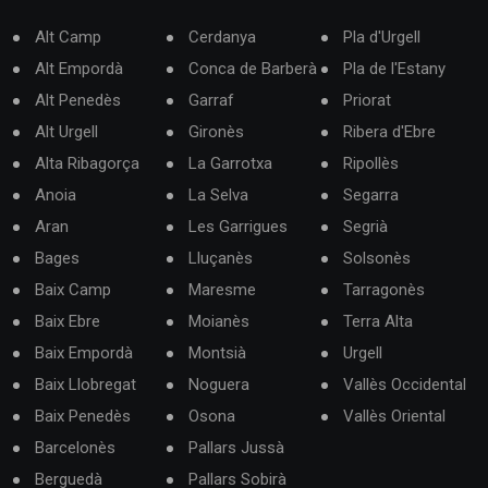
Alt Camp
Cerdanya
Pla d'Urgell
Alt Empordà
Conca de Barberà
Pla de l'Estany
Alt Penedès
Garraf
Priorat
Alt Urgell
Gironès
Ribera d'Ebre
Alta Ribagorça
La Garrotxa
Ripollès
Anoia
La Selva
Segarra
Aran
Les Garrigues
Segrià
Bages
Lluçanès
Solsonès
Baix Camp
Maresme
Tarragonès
Baix Ebre
Moianès
Terra Alta
Baix Empordà
Montsià
Urgell
Baix Llobregat
Noguera
Vallès Occidental
Baix Penedès
Osona
Vallès Oriental
Barcelonès
Pallars Jussà
Berguedà
Pallars Sobirà