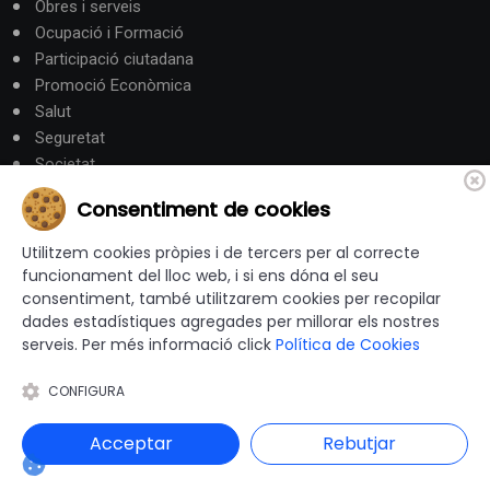
Obres i serveis
Ocupació i Formació
Participació ciutadana
Promoció Econòmica
Salut
Seguretat
Societat
Turisme
Consentiment de cookies
Altres Canals
Utilitzem cookies pròpies i de tercers per al correcte
funcionament del lloc web, i si ens dóna el seu
consentiment, també utilitzarem cookies per recopilar
canalandorra.ad
dades estadístiques agregades per millorar els nostres
serveis. Per més informació click
Política de Cookies
CONFIGURA
© 2012-2026 Ajuntaments de Catalunya - Tots els drets
reservats |
Avís Legal
|
Política de privacitat
|
Acceptar
Rebutjar
Política de Cookies
|
Accessibilitat
|
Disseny i programació web: Blaupixel.com