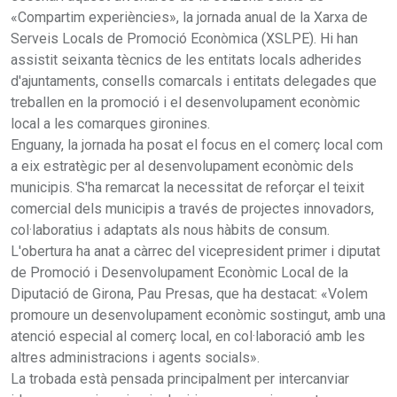
«Compartim experiències», la jornada anual de la Xarxa de
Serveis Locals de Promoció Econòmica (XSLPE). Hi han
assistit seixanta tècnics de les entitats locals adherides
d'ajuntaments, consells comarcals i entitats delegades que
treballen en la promoció i el desenvolupament econòmic
local a les comarques gironines.
Enguany, la jornada ha posat el focus en el comerç local com
a eix estratègic per al desenvolupament econòmic dels
municipis. S'ha remarcat la necessitat de reforçar el teixit
comercial dels municipis a través de projectes innovadors,
col·laboratius i adaptats als nous hàbits de consum.
L'obertura ha anat a càrrec del vicepresident primer i diputat
de Promoció i Desenvolupament Econòmic Local de la
Diputació de Girona, Pau Presas, que ha destacat: «Volem
promoure un desenvolupament econòmic sostingut, amb una
atenció especial al comerç local, en col·laboració amb les
altres administracions i agents socials».
La trobada està pensada principalment per intercanviar