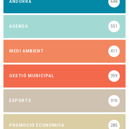
ANDORRA
648
AGENDA
551
MEDI AMBIENT
411
GESTIÓ MUNICIPAL
359
ESPORTS
316
PROMOCIÓ ECONÒMICA
285