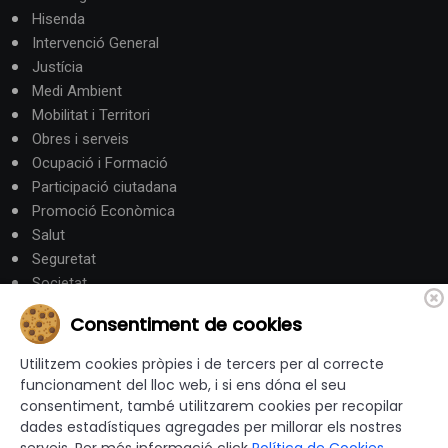
Hisenda
Intervenció General
Justícia
Medi Ambient
Mobilitat i Territori
Obres i serveis
Ocupació i Formació
Participació ciutadana
Promoció Econòmica
Salut
Seguretat
Societat
Turisme
Consentiment de cookies
Altres Canals
Utilitzem cookies pròpies i de tercers per al correcte
funcionament del lloc web, i si ens dóna el seu
consentiment, també utilitzarem cookies per recopilar
canalandorra.ad
dades estadístiques agregades per millorar els nostres