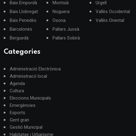
Baix Empordà
Montsià
Urgell
Baix Llobregat
Noguera
Vallès Occidental
Baix Penedès
Osona
Vallès Oriental
Barcelonès
Pallars Jussà
Berguedà
Pallars Sobirà
Categories
Administració Electrònica
Administracó local
Agenda
Cultura
Eleccions Municipals
Emergències
Esports
Gent gran
Gestió Municipal
Habitatge i Urbanisme