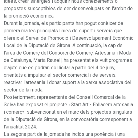
idees, crear sinergies i adquirir nous coneixements o
propostes susceptibles de ser desenvolupats en l'àmbit de
la promoció econòmica.
Durant la jornada, els participants han pogut conèixer de
primera mà les principals línies de suport i serveis que
ofereix el Servei de Promoció i Desenvolupament Econòmic
Local de la Diputació de Girona. A continuació, la cap de
l'àrea de Comerç del Consorci de Comerç, Artesania i Moda
de Catalunya, Marta Raurell, ha presentat els vuit programes
d'ajuts que es podran sol·licitar a partir del 4 de juny,
orientats a impulsar el sector comercial i de serveis,
reactivar l'artesania i donar suport a la xarxa associativa del
sector de la moda.
Posteriorment, representants del Consell Comarcal de la
Selva han exposat el projecte «Start Art - Enllacem artesania
i comerç», subvencionat en el marc dels projectes singulars
de la Diputació de Girona, en la convocatòria corresponent a
l'anualitat 2024.
La segona part de la jornada ha inclòs una ponència i una