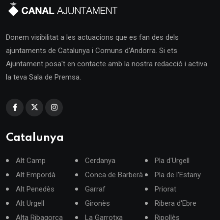
Donem visibilitat a les actuacions que es fan des dels
ajuntaments de Catalunya i Comuns d'Andorra. Si ets
Ajuntament posa't en contacte amb la nostra redacció i activa
la teva Sala de Premsa.
Catalunya
Alt Camp
Cerdanya
Pla d'Urgell
Alt Empordà
Conca de Barberà
Pla de l'Estany
Alt Penedès
Garraf
Priorat
Alt Urgell
Gironès
Ribera d'Ebre
Alta Ribagorça
La Garrotxa
Ripollès