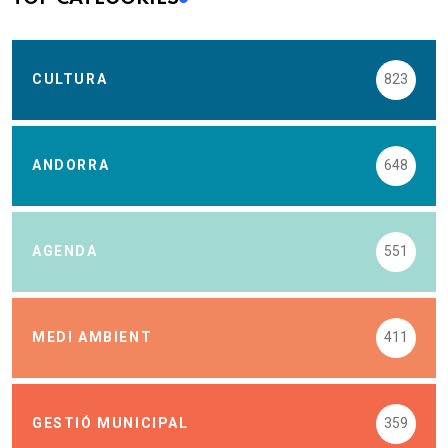
CULTURA
823
ANDORRA
648
AGENDA
551
MEDI AMBIENT
411
GESTIÓ MUNICIPAL
359