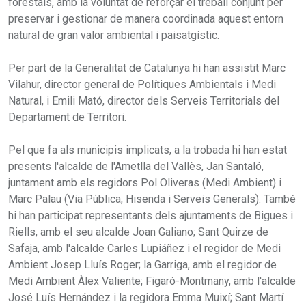
forestals, amb la voluntat de reforçar el treball conjunt per
preservar i gestionar de manera coordinada aquest entorn
natural de gran valor ambiental i paisatgístic.
Per part de la Generalitat de Catalunya hi han assistit Marc
Vilahur, director general de Polítiques Ambientals i Medi
Natural, i Emili Mató, director dels Serveis Territorials del
Departament de Territori.
Pel que fa als municipis implicats, a la trobada hi han estat
presents l'alcalde de l'Ametlla del Vallès, Jan Santaló,
juntament amb els regidors Pol Oliveras (Medi Ambient) i
Marc Palau (Via Pública, Hisenda i Serveis Generals). També
hi han participat representants dels ajuntaments de Bigues i
Riells, amb el seu alcalde Joan Galiano; Sant Quirze de
Safaja, amb l'alcalde Carles Lupiáñez i el regidor de Medi
Ambient Josep Lluís Roger; la Garriga, amb el regidor de
Medi Ambient Àlex Valiente; Figaró-Montmany, amb l'alcalde
José Luís Hernández i la regidora Emma Muixí; Sant Martí