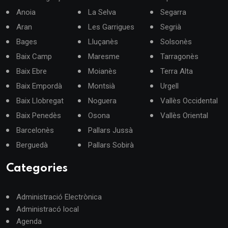
Anoia
La Selva
Segarra
Aran
Les Garrigues
Segrià
Bages
Lluçanès
Solsonès
Baix Camp
Maresme
Tarragonès
Baix Ebre
Moianès
Terra Alta
Baix Empordà
Montsià
Urgell
Baix Llobregat
Noguera
Vallès Occidental
Baix Penedès
Osona
Vallès Oriental
Barcelonès
Pallars Jussà
Berguedà
Pallars Sobirà
Categories
Administració Electrònica
Administracó local
Agenda