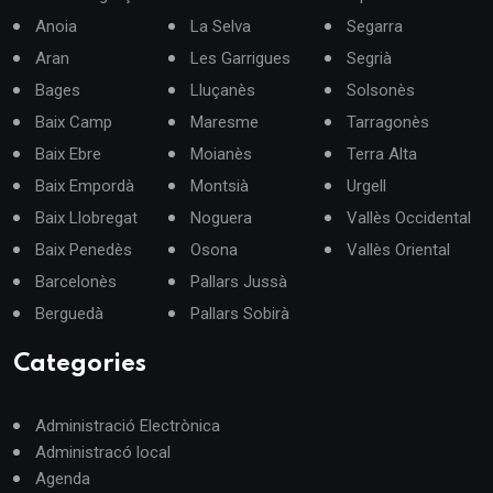
Anoia
La Selva
Segarra
Aran
Les Garrigues
Segrià
Bages
Lluçanès
Solsonès
Baix Camp
Maresme
Tarragonès
Baix Ebre
Moianès
Terra Alta
Baix Empordà
Montsià
Urgell
Baix Llobregat
Noguera
Vallès Occidental
Baix Penedès
Osona
Vallès Oriental
Barcelonès
Pallars Jussà
Berguedà
Pallars Sobirà
Categories
Administració Electrònica
Administracó local
Agenda