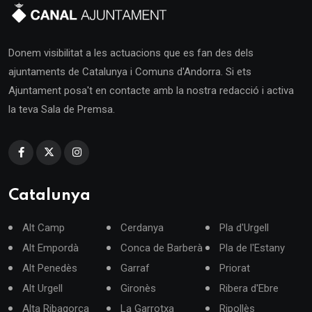
Donem visibilitat a les actuacions que es fan des dels
ajuntaments de Catalunya i Comuns d'Andorra. Si ets
Ajuntament posa't en contacte amb la nostra redacció i activa
la teva Sala de Premsa.
Catalunya
Alt Camp
Cerdanya
Pla d'Urgell
Alt Empordà
Conca de Barberà
Pla de l'Estany
Alt Penedès
Garraf
Priorat
Alt Urgell
Gironès
Ribera d'Ebre
Alta Ribagorça
La Garrotxa
Ripollès