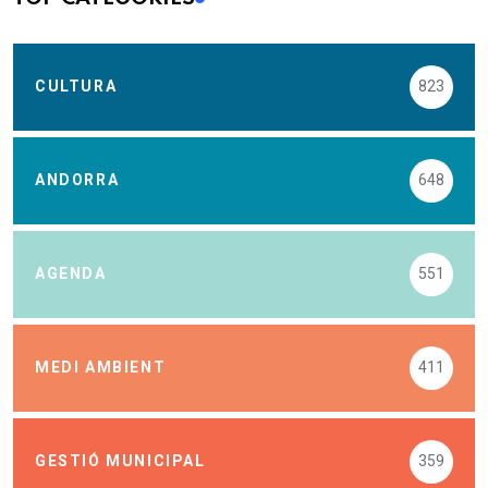
CULTURA
823
ANDORRA
648
AGENDA
551
MEDI AMBIENT
411
GESTIÓ MUNICIPAL
359