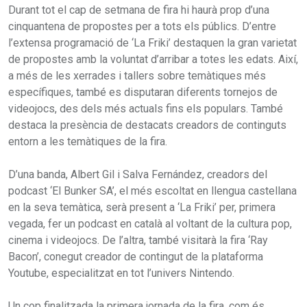
Durant tot el cap de setmana de fira hi haurà prop d’una
cinquantena de propostes per a tots els públics. D’entre
l’extensa programació de ‘La Friki’ destaquen la gran varietat
de propostes amb la voluntat d’arribar a totes les edats. Així,
a més de les xerrades i tallers sobre temàtiques més
específiques, també es disputaran diferents tornejos de
videojocs, des dels més actuals fins els populars. També
destaca la presència de destacats creadors de continguts
entorn a les temàtiques de la fira.
D’una banda, Albert Gil i Salva Fernández, creadors del
podcast ‘El Bunker SA’, el més escoltat en llengua castellana
en la seva temàtica, serà present a ‘La Friki’ per, primera
vegada, fer un podcast en català al voltant de la cultura pop,
cinema i videojocs. De l’altra, també visitarà la fira ‘Ray
Bacon’, conegut creador de contingut de la plataforma
Youtube, especialitzat en tot l’univers Nintendo.
Un cop finalitzada la primera jornada de la fira, com és