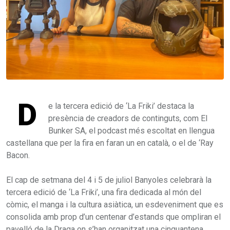
D
e la tercera edició de ‘La Friki’ destaca la
presència de creadors de continguts, com El
Bunker SA, el podcast més escoltat en llengua
castellana que per la fira en faran un en català, o el de ‘Ray
Bacon.
El cap de setmana del 4 i 5 de juliol Banyoles celebrarà la
tercera edició de ‘La Friki’, una fira dedicada al món del
còmic, el manga i la cultura asiàtica, un esdeveniment que es
consolida amb prop d’un centenar d’estands que ompliran el
pavelló de la Draga on s’han organitzat una cinquantena