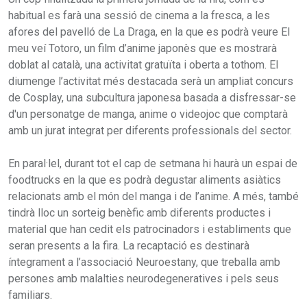
habitual es farà una sessió de cinema a la fresca, a les
afores del pavelló de La Draga, en la que es podrà veure El
meu veí Totoro, un film d’anime japonès que es mostrarà
doblat al català, una activitat gratuïta i oberta a tothom. El
diumenge l’activitat més destacada serà un ampliat concurs
de Cosplay, una subcultura japonesa basada a disfressar-se
d'un personatge de manga, anime o videojoc que comptarà
amb un jurat integrat per diferents professionals del sector.
En paral·lel, durant tot el cap de setmana hi haurà un espai de
foodtrucks en la que es podrà degustar aliments asiàtics
relacionats amb el món del manga i de l’anime. A més, també
tindrà lloc un sorteig benèfic amb diferents productes i
material que han cedit els patrocinadors i establiments que
seran presents a la fira. La recaptació es destinarà
íntegrament a l’associació Neuroestany, que treballa amb
persones amb malalties neurodegeneratives i pels seus
familiars.