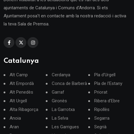
ajuntaments de Catalunya i Comuns d'Andorra. Si ets
Ajuntament posa't en contacte amb la nostra redacció i activa
la teva Sala de Premsa.
Catalunya
Alt Camp
Cerdanya
Pla d'Urgell
Alt Empordà
Conca de Barberà
Pla de l'Estany
Alt Penedès
Garraf
Priorat
Alt Urgell
Gironès
Ribera d'Ebre
Alta Ribagorça
La Garrotxa
Ripollès
Anoia
La Selva
Segarra
Aran
Les Garrigues
Segrià