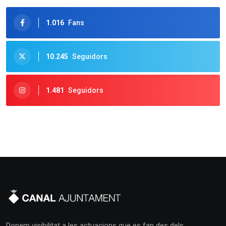
1.016
Fans
10.245
Seguidors
1.481
Seguidors
Donem visibilitat a les actuacions que es fan des dels