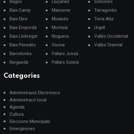
Bages
Lluçanès
Solsonès
Baix Camp
Maresme
Tarragonès
Baix Ebre
Moianès
Terra Alta
Baix Empordà
Montsià
Urgell
Baix Llobregat
Noguera
Vallès Occidental
Baix Penedès
Osona
Vallès Oriental
Barcelonès
Pallars Jussà
Berguedà
Pallars Sobirà
Categories
Administració Electrònica
Administracó local
Agenda
Cultura
Eleccions Municipals
Emergències