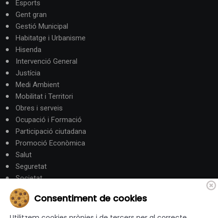
Esports
Gent gran
Gestió Municipal
Habitatge i Urbanisme
Hisenda
Intervenció General
Justícia
Medi Ambient
Mobilitat i Territori
Obres i serveis
Ocupació i Formació
Participació ciutadana
Promoció Econòmica
Salut
Seguretat
Societat
Turisme
Consentiment de cookies
Altres Canals
Utilitzem cookies pròpies i de tercers per al correcte