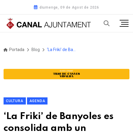
diumenge, 09 de Agost de 2026
Portada
Blog
‘La Friki’ de Banyoles es consolida amb un centenar d’estands i una cinquantena d’activitats
CULTURA
AGENDA
‘La Friki’ de Banyoles es
consolida amb un