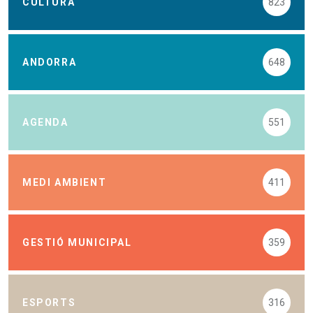
CULTURA
823
ANDORRA
648
AGENDA
551
MEDI AMBIENT
411
GESTIÓ MUNICIPAL
359
ESPORTS
316