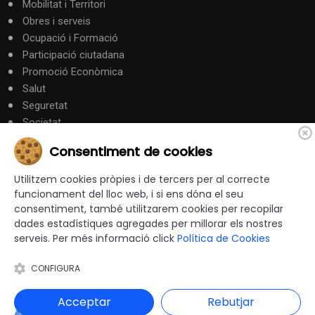
Mobilitat i Territori
Obres i serveis
Ocupació i Formació
Participació ciutadana
Promoció Econòmica
Salut
Seguretat
Societat
Turisme
Consentiment de cookies
Altres Canals
Utilitzem cookies pròpies i de tercers per al correcte
funcionament del lloc web, i si ens dóna el seu
consentiment, també utilitzarem cookies per recopilar
canalandorra.ad
dades estadístiques agregades per millorar els nostres
serveis. Per més informació click
Política de Cookies
CONFIGURA
© 2012-2026 Ajuntaments de Catalunya - Tots els drets
reservats |
Avís Legal
|
Política de privacitat
|
Acceptar
Rebutjar
Política de Cookies
|
Accessibilitat
|