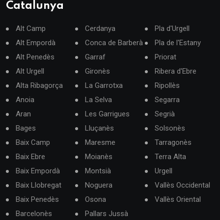
Catalunya
Alt Camp
Cerdanya
Pla d'Urgell
Alt Empordà
Conca de Barberà
Pla de l'Estany
Alt Penedès
Garraf
Priorat
Alt Urgell
Gironès
Ribera d'Ebre
Alta Ribagorça
La Garrotxa
Ripollès
Anoia
La Selva
Segarra
Aran
Les Garrigues
Segrià
Bages
Lluçanès
Solsonès
Baix Camp
Maresme
Tarragonès
Baix Ebre
Moianès
Terra Alta
Baix Empordà
Montsià
Urgell
Baix Llobregat
Noguera
Vallès Occidental
Baix Penedès
Osona
Vallès Oriental
Barcelonès
Pallars Jussà