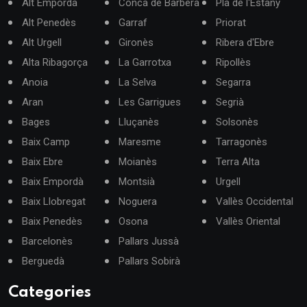
Alt Empordà
Conca de Barberà
Pla de l'Estany
Alt Penedès
Garraf
Priorat
Alt Urgell
Gironès
Ribera d'Ebre
Alta Ribagorça
La Garrotxa
Ripollès
Anoia
La Selva
Segarra
Aran
Les Garrigues
Segrià
Bages
Lluçanès
Solsonès
Baix Camp
Maresme
Tarragonès
Baix Ebre
Moianès
Terra Alta
Baix Empordà
Montsià
Urgell
Baix Llobregat
Noguera
Vallès Occidental
Baix Penedès
Osona
Vallès Oriental
Barcelonès
Pallars Jussà
Berguedà
Pallars Sobirà
Categories