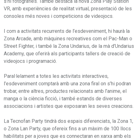
s’hi fotografies. També destaca la nova Zona Play Station
VR, amb experiències de realitat virtual, presentació de les
consoles més noves i competicions de videojocs.
I com a activitats recurrents de l’esdeveniment, hi haurà la
Zona Arcade, amb màquines recreatives com el Pac-Man o
Street Fighter, i també la Zona Undarius, de la mà d’Undarius
Academy, que oferirà als participants tallers de creació de
videojocs i programació.
Paral·lelament a totes les activitats interactives,
l’esdeveniment comptarà amb una zona firal on s’hi podran
trobar, entre altres, productes relacionats amb l’anime, el
manga o la ciència ficció, i també estands de diverses
associacions i artistes que exposaran les seves creacions.
La Tecnofan Party tindrà dos espais diferenciats, la Zona 1,
o Zona Lan Party, que ofereix fins a un màxim de 100 llocs
habilitats per a joves que es connectaran en xarxa amb els