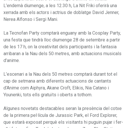
L’endemà diumenge, a les 12.30 h, La Nit Friki oferirà una
xerrada amb els actors i actrius de doblatge David Jenner,
Nerea Alfonso i Sergi Mani.
La Tecnofan Party comptarà enguany amb la Cosplay Party,
una festa que tindrà lloc diumenge 28 de setembre a partir
de les 17 h, on la creativitat dels participants i la fantasia
arribaran a la Nau dels 50 metres, amb actuacions musicals
d’anime.
L’escenari a la Nau dels 50 metres comptarà durant tot el
cap de setmana amb diferents actuacions de cantants
d’Anime com Aiphyra, Akane Croft, Elikis, Nia Catano i
Younenki, tots ells gratuïts i oberts a tothom.
Algunes novetats destacables seran la presència del cotxe
de la primera pel·lícula de Jurassic Park, el Ford Explorer,
que estarà exposat perquè els visitants hi puguin pujar i fer-