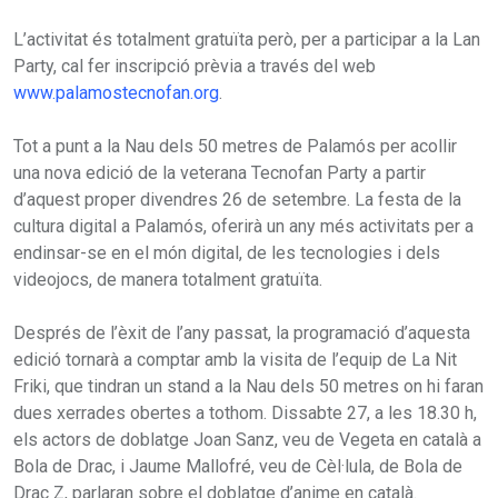
L’activitat és totalment gratuïta però, per a participar a la Lan
Party, cal fer inscripció prèvia a través del web
www.palamostecnofan.org
.
Tot a punt a la Nau dels 50 metres de Palamós per acollir
una nova edició de la veterana Tecnofan Party a partir
d’aquest proper divendres 26 de setembre. La festa de la
cultura digital a Palamós, oferirà un any més activitats per a
endinsar-se en el món digital, de les tecnologies i dels
videojocs, de manera totalment gratuïta.
Després de l’èxit de l’any passat, la programació d’aquesta
edició tornarà a comptar amb la visita de l’equip de La Nit
Friki, que tindran un stand a la Nau dels 50 metres on hi faran
dues xerrades obertes a tothom. Dissabte 27, a les 18.30 h,
els actors de doblatge Joan Sanz, veu de Vegeta en català a
Bola de Drac, i Jaume Mallofré, veu de Cèl·lula, de Bola de
Drac Z, parlaran sobre el doblatge d’anime en català.