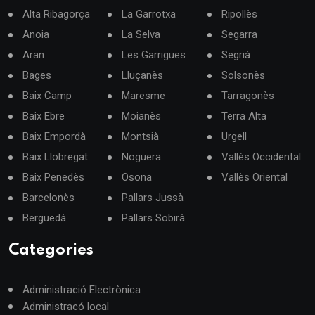
Alta Ribagorça
La Garrotxa
Ripollès
Anoia
La Selva
Segarra
Aran
Les Garrigues
Segrià
Bages
Lluçanès
Solsonès
Baix Camp
Maresme
Tarragonès
Baix Ebre
Moianès
Terra Alta
Baix Empordà
Montsià
Urgell
Baix Llobregat
Noguera
Vallès Occidental
Baix Penedès
Osona
Vallès Oriental
Barcelonès
Pallars Jussà
Berguedà
Pallars Sobirà
Categories
Administració Electrònica
Administracó local