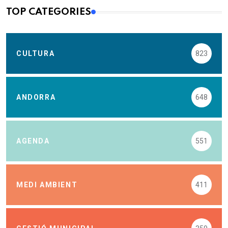
TOP CATEGORIES
CULTURA
823
ANDORRA
648
AGENDA
551
MEDI AMBIENT
411