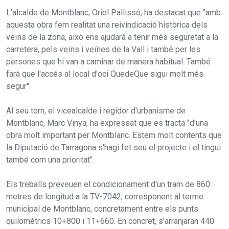
L'alcalde de Montblanc, Oriol Pallissó, ha destacat que "amb
aquesta obra fem realitat una reivindicació històrica dels
veïns de la zona, això ens ajudarà a tenir més seguretat a la
carretera, pels veïns i veïnes de la Vall i també per les
persones que hi van a caminar de manera habitual. També
farà que l'accés al local d'oci QuedeQue sigui molt més
segur".
Al seu torn, el vicealcalde i regidor d'urbanisme de
Montblanc, Marc Vinya, ha expressat que es tracta "d'una
obra molt important per Montblanc. Estem molt contents que
la Diputació de Tarragona s'hagi fet seu el projecte i el tingui
també com una prioritat"
Els treballs preveuen el condicionament d'un tram de 860
metres de longitud a la TV-7042, corresponent al terme
municipal de Montblanc, concretament entre els punts
quilomètrics 10+800 i 11+660. En concret, s'arranjaran 440