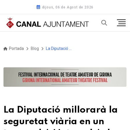
dijous, 06 de Agost de 2026
Portada
Blog
La Diputació millorarà la seguretat viària en un tram urbà i interurbà de la carretera TV-7042 entre Montblanc i Rojals
La Diputació millorarà la
seguretat viària en un