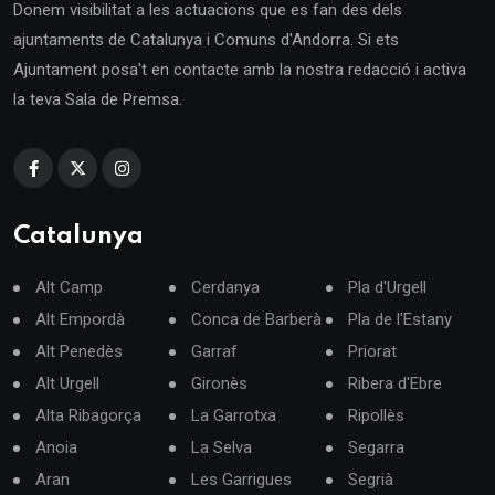
Donem visibilitat a les actuacions que es fan des dels
ajuntaments de Catalunya i Comuns d'Andorra. Si ets
Ajuntament posa't en contacte amb la nostra redacció i activa
la teva Sala de Premsa.
Catalunya
Alt Camp
Cerdanya
Pla d'Urgell
Alt Empordà
Conca de Barberà
Pla de l'Estany
Alt Penedès
Garraf
Priorat
Alt Urgell
Gironès
Ribera d'Ebre
Alta Ribagorça
La Garrotxa
Ripollès
Anoia
La Selva
Segarra
Aran
Les Garrigues
Segrià