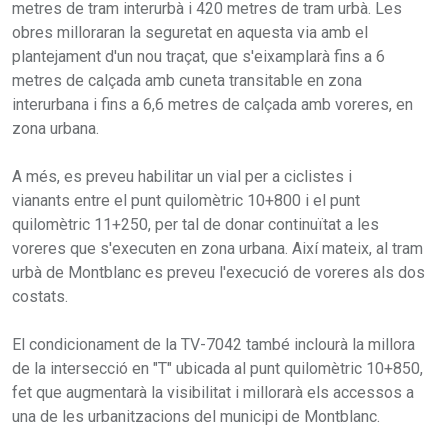
metres de tram interurbà i 420 metres de tram urbà. Les
obres milloraran la seguretat en aquesta via amb el
plantejament d'un nou traçat, que s'eixamplarà fins a 6
metres de calçada amb cuneta transitable en zona
interurbana i fins a 6,6 metres de calçada amb voreres, en
zona urbana.
A més, es preveu habilitar un vial per a ciclistes i
vianants entre el punt quilomètric 10+800 i el punt
quilomètric 11+250, per tal de donar continuïtat a les
voreres que s'executen en zona urbana. Així mateix, al tram
urbà de Montblanc es preveu l'execució de voreres als dos
costats.
El condicionament de la TV-7042 també inclourà la millora
de la intersecció en "T" ubicada al punt quilomètric 10+850,
fet que augmentarà la visibilitat i millorarà els accessos a
una de les urbanitzacions del municipi de Montblanc.