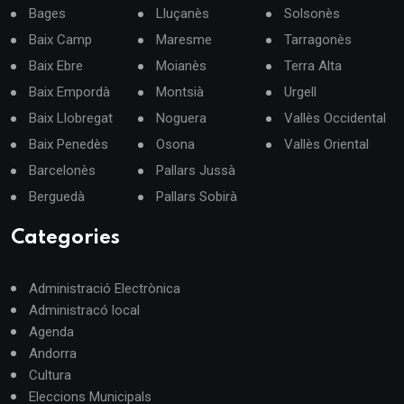
Bages
Lluçanès
Solsonès
Baix Camp
Maresme
Tarragonès
Baix Ebre
Moianès
Terra Alta
Baix Empordà
Montsià
Urgell
Baix Llobregat
Noguera
Vallès Occidental
Baix Penedès
Osona
Vallès Oriental
Barcelonès
Pallars Jussà
Berguedà
Pallars Sobirà
Categories
Administració Electrònica
Administracó local
Agenda
Andorra
Cultura
Eleccions Municipals