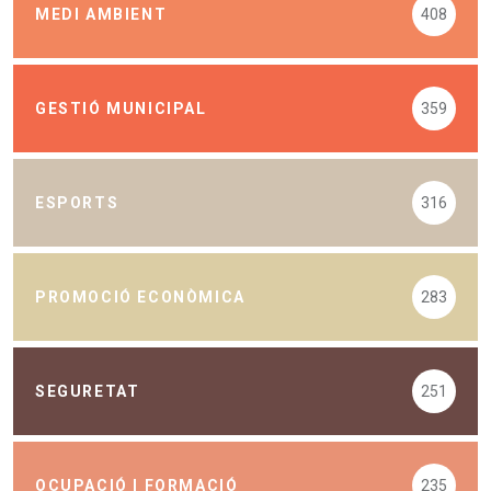
MEDI AMBIENT
408
GESTIÓ MUNICIPAL
359
ESPORTS
316
PROMOCIÓ ECONÒMICA
283
SEGURETAT
251
OCUPACIÓ I FORMACIÓ
235