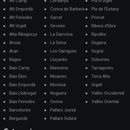
Alt Camp
Cerdanya
Pla d'Urgell
Alt Empordà
Conca de Barberà
Pla de l'Estany
Alt Penedès
Garraf
Priorat
Alt Urgell
Gironès
Ribera d'Ebre
Alta Ribagorça
La Garrotxa
Ripollès
Anoia
La Selva
Segarra
Aran
Les Garrigues
Segrià
Bages
Lluçanès
Solsonès
Baix Camp
Maresme
Tarragonès
Baix Ebre
Moianès
Terra Alta
Baix Empordà
Montsià
Urgell
Baix Llobregat
Noguera
Vallès Occidental
Baix Penedès
Osona
Vallès Oriental
Barcelonès
Pallars Jussà
Berguedà
Pallars Sobirà