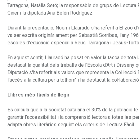
Tarragona, Natàlia Setó; la responsable de grups de Lectura 
Giner i la diputada Ana Belén Rodríguez.
Durant la presentació, Noemí Llauradó s'ha referit a El zoo d'en 
va ser escrita originàriament per Sebastià Sorribas, l'any 1966)
escoles d'educació especial a Reus, Tarragona i Jesús-Tortos
En aquest sentit, Llauradó ha posat en valor la tasca de tota
destacat la qualitat dels treballs de l'Escola d'Art i Disseny 
Diputació s'ha referit als valors que representa la Col·lecció E
l'accés a la cultura per a tothom" i ha destacat la col·laboraci
Llibres més fàcils de llegir
Es calcula que a la societat catalana el 30% de la població té 
garantir l'accessibilitat i la comprensió lectora a totes les p
adapta obres literàries seguint els criteris de Lectura Fàcil.