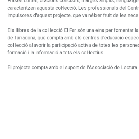
Frases curtes, oracions concises, marges amplis, llenguatge 
caracteritzen aquesta col·lecció. Les professionals del Cent
impulsores d'aquest projecte, que va néixer fruit de les nec
Els llibres de la col·lecció El Far són una eina per fomentar 
de Tarragona, que compta amb els centres d'educació especia
col·lecció afavorir la participació activa de totes les persone
formació i la informació a tots els col·lectius.
El projecte compta amb el suport de l'Associació de Lectura Fà