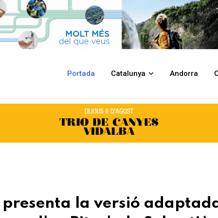
daptada a la lectura fàcil del llibre 'El zoo d'en Pitus', de Sebastià Sorr
Portada
Catalunya
Andorra
C
 presenta la versió adaptad