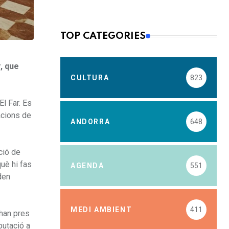
TOP CATEGORIES
r, que
CULTURA
823
El Far. Es
racions de
ANDORRA
648
ció de
què hi fas
AGENDA
551
den
MEDI AMBIENT
411
 han pres
putació a