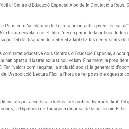
Fàcil al Centre d'Educació Especial Alba de la Diputació a Reus,
Pitus com "un clàssic de la literatura infantil i juvenil en català",
, i ha assenyalat que el llibre "neix a partir de la petició de les
a per tal de disposar de material adaptat a les necessitats de l
 la comunitat educativa dels Centres d'Educació Especial, alhora 
que han optat a il·lustrar aquest nou volum. Finalment, la president
l Far: "valors com l'equitat, la inclusió social, la generació d'opor
ó de l'Associació Lectura Fàcil a l'hora de fer possible aquesta co
dificultats per accedir a la lectura per motius diversos. Amb l'ob
ersones, la Diputació de Tarragona disposa de la col·lecció El Far,