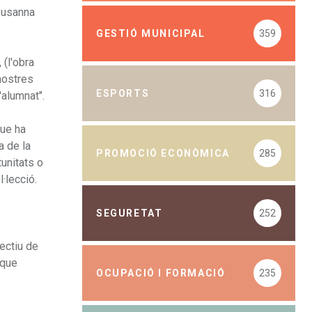
 Susanna
GESTIÓ MUNICIPAL
359
 (l'obra
 nostres
ESPORTS
316
'alumnat".
que ha
a de la
PROMOCIÓ ECONÒMICA
285
tunitats o
l·lecció.
SEGURETAT
252
jectiu de
 que
OCUPACIÓ I FORMACIÓ
235