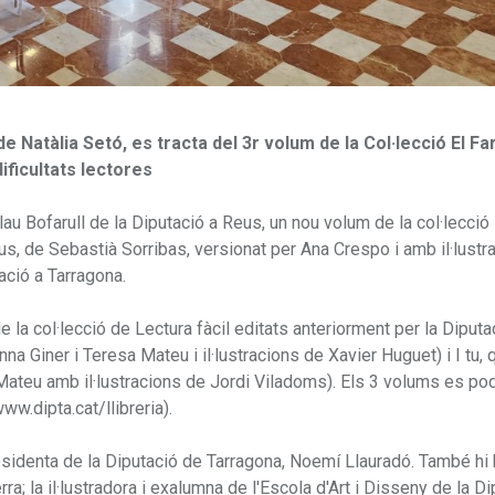
e Natàlia Setó, es tracta del 3r volum de la Col·lecció El Fa
ificultats lectores
u Bofarull de la Diputació a Reus, un nou volum de la col·lecció 
Pitus, de Sebastià Sorribas, versionat per Ana Crespo i amb il·lust
ació a Tarragona.
la col·lecció de Lectura fàcil editats anteriorment per la Diputa
 Giner i Teresa Mateu i il·lustracions de Xavier Huguet) i I tu, 
Mateu amb il·lustracions de Jordi Viladoms). Els 3 volums es po
www.dipta.cat/llibreria).
residenta de la Diputació de Tarragona, Noemí Llauradó. També hi
ra; la il·lustradora i exalumna de l'Escola d'Art i Disseny de la Di