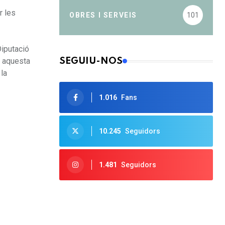
r les
OBRES I SERVEIS
101
Diputació
SEGUIU-NOS
b aquesta
 la
1.016
Fans
10.245
Seguidors
1.481
Seguidors