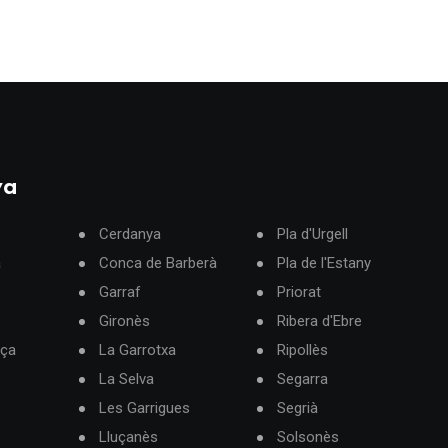
ya
Cerdanya
Pla d'Urgell
à
Conca de Barberà
Pla de l'Estany
Garraf
Priorat
Gironès
Ribera d'Ebre
rça
La Garrotxa
Ripollès
La Selva
Segarra
Les Garrigues
Segrià
Lluçanès
Solsonès