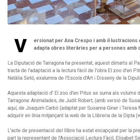
V
ersionat per Ana Crespo i amb il·lustracions d
adapta obres literàries per a persones amb d
La Diputació de Tarragona ha presentat, aquest dimarts al Pala
tracta de l'adaptació a la lectura fàcil de l'obra El zoo d'en 
Natàlia Setó, exalumna de l'Escola d'Art i Disseny de la Diput
Aquesta adaptació d' El zoo d'en Pitus se suma als volums de 
Tarragona: Animalades, de Judit Robert, (amb versió de Susanna
aquí, de Joaquim Carbó (adaptat per Susanna Giner i Teresa 
adquirir en línia mitjançant la web de la Llibreria de la Dipta (
L'acte de presentació del llibre ha estat encapçalat per la p
part la representant de l'Associació Lectura Fàcil, Elisabet Ser