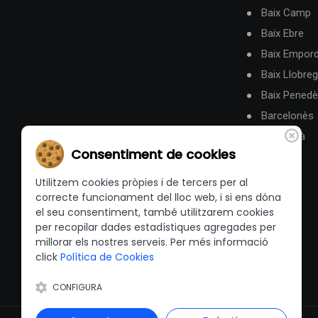
Baix Camp
Baix Ebre
Baix Empor
Baix Llobreg
Baix Pened
Barcelonès
Berguedà
Consentiment de cookies
Utilitzem cookies pròpies i de tercers per al
correcte funcionament del lloc web, i si ens dóna
el seu consentiment, també utilitzarem cookies
per recopilar dades estadístiques agregades per
millorar els nostres serveis. Per més informació
click
Política de Cookies
CONFIGURA