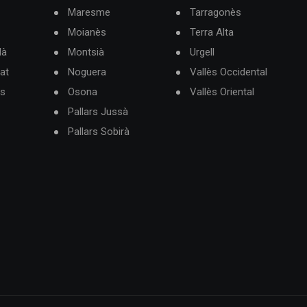
Maresme
Tarragonès
Moianès
Terra Alta
dà
Montsià
Urgell
at
Noguera
Vallès Occidental
ès
Osona
Vallès Oriental
Pallars Jussà
Pallars Sobirà