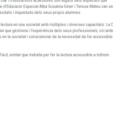
clar i il·lustracions aclaridores són alguns dels aspectes que
re d'Educació Especial Alba Susanna Giner i Teresa Mateu van se
essitats i inquietuds dels seus propis alumnes.
la lectura en una societat amb múltiples i diverses capacitats. La 
l que gestiona i l'experiència dels seus professionals, vol am
s en la societat i conscienciar de la necessitat de fer accessible
cil, entitat que treballa per fer la lectura accessible a tothom.