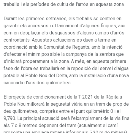
treballs i els períodes de cultiu de l'arròs en aquesta zona.
Durant les primeres setmanes, els treballs se centren en
garantir els accessos i el tancament d'algunes finques, així
com en desplaçar els desguassos d'alguns camps d'arròs
confrontants. Aquestes actuacions es duen a terme en
coordinació amb la Comunitat de Regants, amb la intenció
d'afectar el mínim possible la campanya de la sembra que
s'iniciarà properament a la zona. A més, en aquesta primera
fase de l'obra es treballarà en la reposició del servei d'aigua
potable al Poble Nou del Delta, amb la instal·lació d'una nova
canonada d'uns dos quilòmetres.
El projecte de condicionament de la T-2021 de la Ràpita a
Poble Nou millorarà la seguretat viària en un tram de prop de
deu quilòmetres, comprès entre el punt quilomètric 0 i el
9,790. La principal actuació serà l'eixamplament de la via fins
als 7 o 8 metres depenent del tram (actualment el camí
presenta una amplada mitjana inferior als 5,30 m de mitjana).