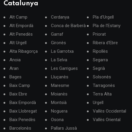
Catalunya
Alt Camp
Cerdanya
Pla d'Urgell
Alt Empordà
Conca de Barberà
Pla de l'Estany
Alt Penedès
Garraf
Priorat
Alt Urgell
Gironès
Ribera d'Ebre
Alta Ribagorça
La Garrotxa
Ripollès
Anoia
La Selva
Segarra
Aran
Les Garrigues
Segrià
Bages
Lluçanès
Solsonès
Baix Camp
Maresme
Tarragonès
Baix Ebre
Moianès
Terra Alta
Baix Empordà
Montsià
Urgell
Baix Llobregat
Noguera
Vallès Occidental
Baix Penedès
Osona
Vallès Oriental
Barcelonès
Pallars Jussà