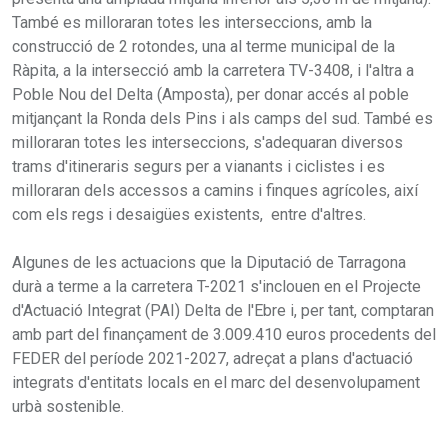
També es milloraran totes les interseccions, amb la
construcció de 2 rotondes, una al terme municipal de la
Ràpita, a la intersecció amb la carretera TV-3408, i l'altra a
Poble Nou del Delta (Amposta), per donar accés al poble
mitjançant la Ronda dels Pins i als camps del sud. També es
milloraran totes les interseccions, s'adequaran diversos
trams d'itineraris segurs per a vianants i ciclistes i es
milloraran dels accessos a camins i finques agrícoles, així
com els regs i desaigües existents, entre d'altres.
Algunes de les actuacions que la Diputació de Tarragona
durà a terme a la carretera T-2021 s'inclouen en el Projecte
d'Actuació Integrat (PAI) Delta de l'Ebre i, per tant, comptaran
amb part del finançament de 3.009.410 euros procedents del
FEDER del període 2021-2027, adreçat a plans d'actuació
integrats d'entitats locals en el marc del desenvolupament
urbà sostenible.