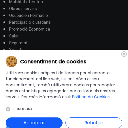
Mobilitat i Territori
Obres i serveis
Ocupació i Formació
Participació ciutadana
Promoció Econòmica
Salut
Seguretat
Societat
Turisme
Consentiment de cookies
Altres Canals
Utilitzem cookies pròpies i de tercers per al correcte
funcionament del lloc web, i si ens dóna el seu
consentiment, també utilitzarem cookies per recopilar
canalandorra.ad
dades estadístiques agregades per millorar els nostres
serveis. Per més informació click
Política de Cookies
CONFIGURA
© 2012-2026 Ajuntaments de Catalunya - Tots els drets
reservats |
Avís Legal
|
Política de privacitat
|
Acceptar
Rebutjar
Política de Cookies
|
Accessibilitat
|