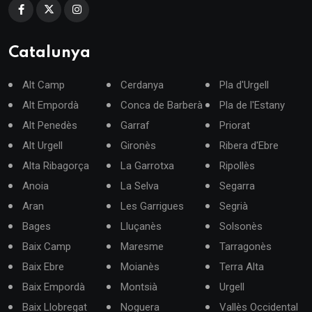
Catalunya
Alt Camp
Cerdanya
Pla d'Urgell
Alt Empordà
Conca de Barberà
Pla de l'Estany
Alt Penedès
Garraf
Priorat
Alt Urgell
Gironès
Ribera d'Ebre
Alta Ribagorça
La Garrotxa
Ripollès
Anoia
La Selva
Segarra
Aran
Les Garrigues
Segrià
Bages
Lluçanès
Solsonès
Baix Camp
Maresme
Tarragonès
Baix Ebre
Moianès
Terra Alta
Baix Empordà
Montsià
Urgell
Baix Llobregat
Noguera
Vallès Occidental