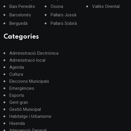
Baix Penedès
Osona
Vallès Oriental
Barcelonès
Pallars Jussà
Berguedà
Pallars Sobirà
Categories
Administració Electrònica
Administracó local
Agenda
Cultura
Eleccions Municipals
Emergències
Esports
Gent gran
Gestió Municipal
Habitatge i Urbanisme
Hisenda
Intervenció General