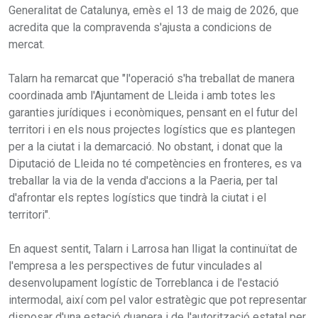
Generalitat de Catalunya, emès el 13 de maig de 2026, que
acredita que la compravenda s'ajusta a condicions de
mercat.
Talarn ha remarcat que "l'operació s'ha treballat de manera
coordinada amb l'Ajuntament de Lleida i amb totes les
garanties jurídiques i econòmiques, pensant en el futur del
territori i en els nous projectes logístics que es plantegen
per a la ciutat i la demarcació. No obstant, i donat que la
Diputació de Lleida no té competències en fronteres, es va
treballar la via de la venda d'accions a la Paeria, per tal
d'afrontar els reptes logístics que tindrà la ciutat i el
territori".
En aquest sentit, Talarn i Larrosa han lligat la continuïtat de
l'empresa a les perspectives de futur vinculades al
desenvolupament logístic de Torreblanca i de l'estació
intermodal, així com pel valor estratègic que pot representar
disposar d'una estació duanera i de l'autorització estatal per