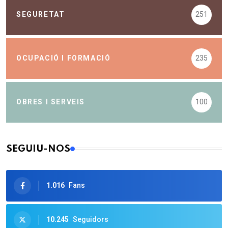
SEGURETAT
251
OCUPACIÓ I FORMACIÓ
235
OBRES I SERVEIS
100
SEGUIU-NOS
1.016
Fans
10.245
Seguidors