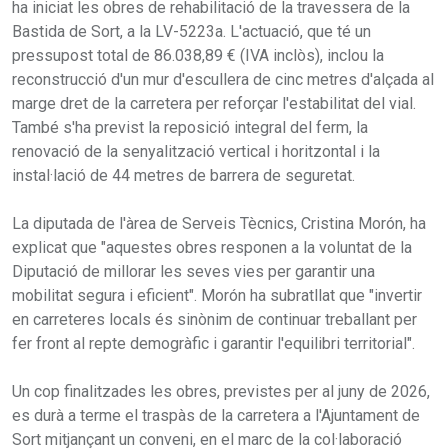
ha iniciat les obres de rehabilitació de la travessera de la
Bastida de Sort, a la LV-5223a. L'actuació, que té un
pressupost total de 86.038,89 € (IVA inclòs), inclou la
reconstrucció d'un mur d'escullera de cinc metres d'alçada al
marge dret de la carretera per reforçar l'estabilitat del vial.
També s'ha previst la reposició integral del ferm, la
renovació de la senyalització vertical i horitzontal i la
instal·lació de 44 metres de barrera de seguretat.
La diputada de l'àrea de Serveis Tècnics, Cristina Morón, ha
explicat que "aquestes obres responen a la voluntat de la
Diputació de millorar les seves vies per garantir una
mobilitat segura i eficient". Morón ha subratllat que "invertir
en carreteres locals és sinònim de continuar treballant per
fer front al repte demogràfic i garantir l'equilibri territorial".
Un cop finalitzades les obres, previstes per al juny de 2026,
es durà a terme el traspàs de la carretera a l'Ajuntament de
Sort mitjançant un conveni, en el marc de la col·laboració