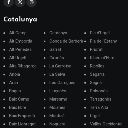
Catalunya
Alt Camp
Cerdanya
Pla d'Urgell
Alt Empordà
Conca de Barberà
Pla de l'Estany
Alt Penedès
Garraf
Priorat
Alt Urgell
Gironès
Ribera d'Ebre
Alta Ribagorça
La Garrotxa
Ripollès
Anoia
La Selva
Segarra
Aran
Les Garrigues
Segrià
Bages
Lluçanès
Solsonès
Baix Camp
Maresme
Tarragonès
Baix Ebre
Moianès
Terra Alta
Baix Empordà
Montsià
Urgell
Baix Llobregat
Noguera
Vallès Occidental