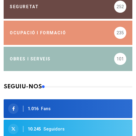
SEGURETAT
252
OCUPACIÓ I FORMACIÓ
235
OBRES I SERVEIS
101
SEGUIU-NOS
1.016
Fans
10.245
Seguidors