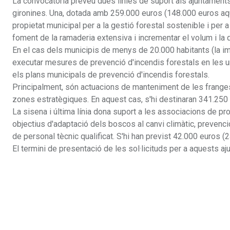
La convocatòria preveu dues línies de suport als ajuntament
gironines. Una, dotada amb 259.000 euros (148.000 euros aq
propietat municipal per a la gestió forestal sostenible i per 
foment de la ramaderia extensiva i incrementar el volum i la q
En el cas dels municipis de menys de 20.000 habitants (la imm
executar mesures de prevenció d'incendis forestals en les urb
els plans municipals de prevenció d'incendis forestals.
Principalment, són actuacions de manteniment de les frange
zones estratègiques. En aquest cas, s'hi destinaran 341.250
La sisena i última línia dona suport a les associacions de pr
objectius d'adaptació dels boscos al canvi climàtic, prevenci
de personal tècnic qualificat. S'hi han previst 42.000 euros 
El termini de presentació de les sol·licituds per a aquests aj