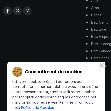
Anoia
Aran
Bages
Baix Camp
Baix Ebre
Baix Empor
Baix Llobreg
Baix Pened
Barcelonès
Berguedà
Consentiment de cookies
Utilitzem cookies pròpies i de tercers per al
correcte funcionament del lloc web, i si ens dóna
el seu consentiment, també utilitzarem cookies
per recopilar dades estadístiques agregades per
millorar els nostres serveis. Per més informació
click
Política de Cookies