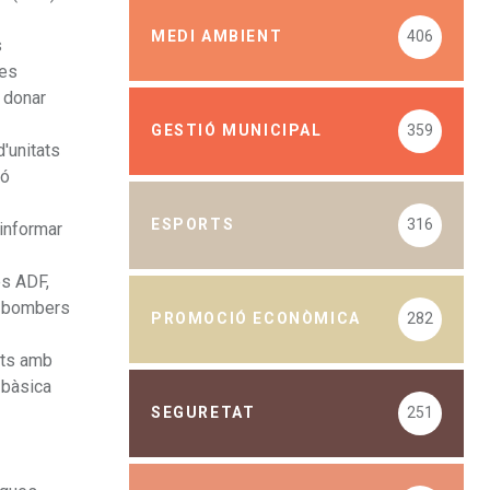
MEDI AMBIENT
406
s
les
r donar
GESTIÓ MUNICIPAL
359
'unitats
ió
ESPORTS
316
 informar
es ADF,
ls bombers
PROMOCIÓ ECONÒMICA
282
nts amb
 bàsica
SEGURETAT
251