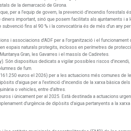
stals de la demarcació de Girona.
que, per a l'equip de govern, la prevenció d'incendis forestals é
diners important, sinó que posem facilitats als ajuntaments i a 
e subvenció fins al 90 % i la convocatòria és de més d'un any pe
ons i associacions d'ADF per a l'organització i el funcionament d
s en espais naturals protegits, inclosos en perímetres de protecc
 - Muntanya Gran, les Gavarres i el massís de Cadiretes.
). Són dispositius dedicats a vigilar possibles riscos d'incendi,
columnes de fum.
 161.250 euros el 2026) per a les actuacions més comunes de l
pòsits d'aigua per a l'extinció d'incendis de la xarxa bàsica de
ària o vehicles, entre d'altres.
0 euros i únicament per al 2025. Està destinada a actuacions urge
emplenament d'urgència de dipòsits d'aigua pertanyents a la xarxa