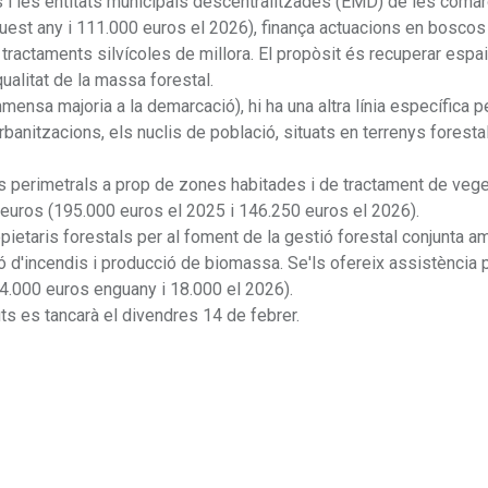
s i les entitats municipals descentralitzades (EMD) de les coma
uest any i 111.000 euros el 2026), finança actuacions en boscos
a tractaments silvícoles de millora. El propòsit és recuperar espai
ualitat de la massa forestal.
ensa majoria a la demarcació), hi ha una altra línia específica p
anitzacions, els nuclis de població, situats en terrenys forestal
s perimetrals a prop de zones habitades i de tractament de vege
 euros (195.000 euros el 2025 i 146.250 euros el 2026).
opietaris forestals per al foment de la gestió forestal conjunta a
ó d'incendis i producció de biomassa. Se'ls ofereix assistència p
(24.000 euros enguany i 18.000 el 2026).
uts es tancarà el divendres 14 de febrer.