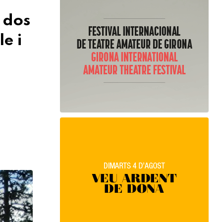
 dos
e i