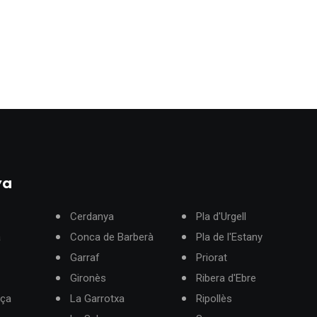
ya
Cerdanya
Pla d'Urgell
à
Conca de Barberà
Pla de l'Estany
Garraf
Priorat
Gironès
Ribera d'Ebre
rça
La Garrotxa
Ripollès