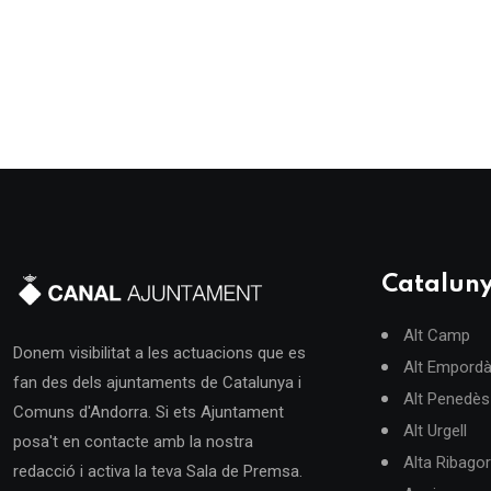
Catalun
Alt Camp
Donem visibilitat a les actuacions que es
Alt Empord
fan des dels ajuntaments de Catalunya i
Alt Penedès
Comuns d'Andorra. Si ets Ajuntament
Alt Urgell
posa't en contacte amb la nostra
Alta Ribago
redacció i activa la teva Sala de Premsa.