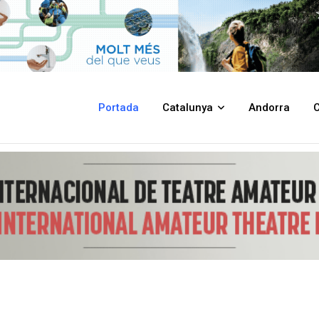
d'euros els dos propers anys en ajuts per a una gestió forestal sostenible
Portada
Catalunya
Andorra
C