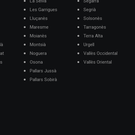
La Selva
Segarra
Les Garrigues
Segrià
Lluçanès
Solsonès
Maresme
Tarragonès
Moianès
Terra Alta
dà
Montsià
Urgell
at
Noguera
Vallès Occidental
ès
Osona
Vallès Oriental
Pallars Jussà
Pallars Sobirà