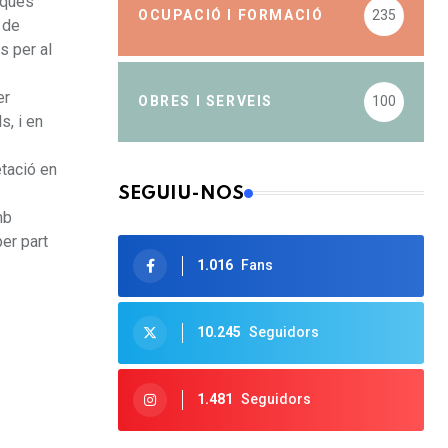
rques
OCUPACIÓ I FORMACIÓ
235
 de
s per al
er
OBRES I SERVEIS
100
s, i en
tació en
SEGUIU-NOS
mb
er part
1.016
Fans
10.245
Seguidors
1.481
Seguidors