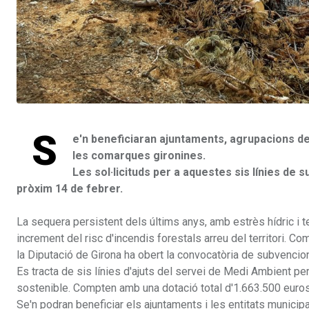
S
e'n beneficiaran ajuntaments, agrupacions de
les comarques gironines.
Les sol·licituds per a aquestes sis línies de
pròxim 14 de febrer.
La sequera persistent dels últims anys, amb estrès hídric i
increment del risc d'incendis forestals arreu del territori. C
la Diputació de Girona ha obert la convocatòria de subvencion
Es tracta de sis línies d'ajuts del servei de Medi Ambient per
sostenible. Compten amb una dotació total d'1.663.500 euros
Se'n podran beneficiar els ajuntaments i les entitats munici