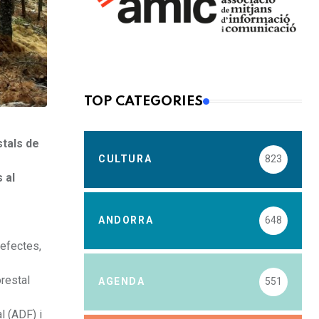
TOP CATEGORIES
stals de
CULTURA
823
 al
ANDORRA
648
 efectes,
orestal
AGENDA
551
l (ADF) i