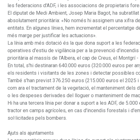
les federacions d'ADF, i les associacions de propietaris fore
El diputat de Medi Ambient, Josep Maria Bagot, ha subratllat 
absolutament prioritària: «No només hi assignem una xifra de 
entitats. En algunes línies, hem incrementat el percentatge d
més marge per justificar les actuacions».
La línia amb més dotació és la que dona suport a les federaci
operatives d'estiu de vigilància per a la prevenció d'incendi
prioritària al massís de l'Albera, el cap de Creus, el Montgrí
En total, s'hi destinaran 640.000 euros (320.000 euros per any
els residents i visitants de les zones i detectar possibles 
També s'han previst 376.250 euros (215.000 euros el 2025 i
com ara el tractament de la vegetació, el manteniment dels di
o les despeses derivades del lloguer o manteniment de maquin
Hi ha una tercera línia per donar a suport a les ADF, de 5.00
tractor en camps agrícoles, en cas d'incendis forestals i d'
sol·licitades pels bombers.
Ajuts als ajuntaments