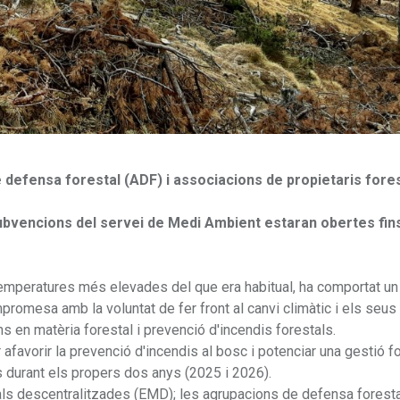
 defensa forestal (ADF) i associacions de propietaris fore
 subvencions del servei de Medi Ambient estaran obertes fins
 temperatures més elevades del que era habitual, ha comportat un
ompromesa amb la voluntat de fer front al canvi climàtic i els seus
s en matèria forestal i prevenció d'incendis forestals.
 afavorir la prevenció d'incendis al bosc i potenciar una gestió f
 durant els propers dos anys (2025 i 2026).
pals descentralitzades (EMD); les agrupacions de defensa foresta