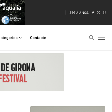
SEGUIU-NOS:
 i la prevenció d'incendis forestals
ategories
Contacte