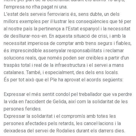
l'empresa no n'ha pagat ni una.
L'estat dels serveis ferroviaris és, sens dubte, un dels
millors exemples per il·lustrar les conseqüències que té per
al nostre país la pertinença a l'Estat espanyol i la necessitat
de deslliurar-nos-en. En aquesta situació de crisi, i amb la
necessitat imperiosa de comptar amb trens segurs i fiables,
és imprescindible assenyalar responsabilitats i reclamar
solucions reals, que només poden ser creïbles a partir d'un
traspàs total i real de la infraestructura i el servei a mans
catalanes. També, i especialment, des dels ens locals.
És per tot això que el Ple ha aprovat el acords següents:
Expressar el més sentit condol pel treballador que va perdre
la vida en l'accident de Gelida, així com la solidaritat de les
persones ferides.
Expressar la solidaritat i el compromís amb totes les
persones afectades pels retards, les cancel·lacions i la
deixadesa del servei de Rodalies durant els darrers dies.