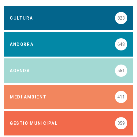
CULTURA
823
ANDORRA
648
AGENDA
551
MEDI AMBIENT
411
GESTIÓ MUNICIPAL
359