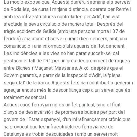
La moció exposa que: Aquesta darrera setmana els serveis
de Rodalies, de curta i mitjana distància, operats per Renfe i
amb les infraestructures controlades per Adif, han vist
afectada la seva circulació de manera total. Després del
tràgic accident de Gelida (amb una persona morta i 37 de
ferides) s'ha aturat el servei durant dies sencers, amb una
comunicació i una informació als usuaris del tot deficient.
Les incidències a les vies no han parat succeir-se: cal
destacar el tall de l'R1 per un greu despreniment de roques
entre Blanes i Maçanet-Massanes. Això, després que el
Govern garantís, a partir de la inspecció d'Adif, la 'plena
seguretat' de la xarxa. Aquests fets han contribuït a generar i
agreujar encara més la desconfiança cap a un servei que és
totalment essencial.
Aquest caos ferroviari no és un fet puntual, sinó el fruit
d'anys de desinversió i de promeses buides per part del
govern de l'Estat espanyol, d'un infrafinançament crònic que
ha provocat que les infraestructures ferroviàries de
Catalunya es trobin descuidades i amb un servei molt