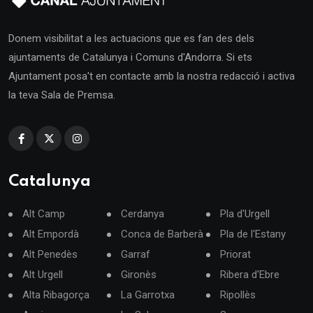
Donem visibilitat a les actuacions que es fan des dels
ajuntaments de Catalunya i Comuns d'Andorra. Si ets
Ajuntament posa't en contacte amb la nostra redacció i activa
la teva Sala de Premsa.
Catalunya
Alt Camp
Cerdanya
Pla d'Urgell
Alt Empordà
Conca de Barberà
Pla de l'Estany
Alt Penedès
Garraf
Priorat
Alt Urgell
Gironès
Ribera d'Ebre
Alta Ribagorça
La Garrotxa
Ripollès