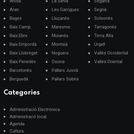
Anoia
La Selva
Segarra
Aran
Les Garrigues
Segrià
Bages
Lluçanès
Solsonès
Baix Camp
Maresme
Tarragonès
Baix Ebre
Moianès
Terra Alta
Baix Empordà
Montsià
Urgell
Baix Llobregat
Noguera
Vallès Occidental
Baix Penedès
Osona
Vallès Oriental
Barcelonès
Pallars Jussà
Berguedà
Pallars Sobirà
Categories
Administració Electrònica
Administracó local
Agenda
Cultura