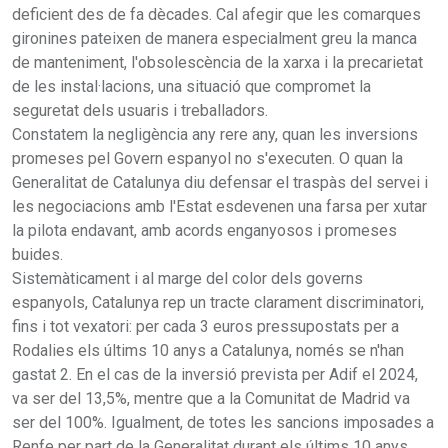
deficient des de fa dècades. Cal afegir que les comarques
gironines pateixen de manera especialment greu la manca
de manteniment, l'obsolescència de la xarxa i la precarietat
de les instal·lacions, una situació que compromet la
seguretat dels usuaris i treballadors.
Constatem la negligència any rere any, quan les inversions
promeses pel Govern espanyol no s'executen. O quan la
Generalitat de Catalunya diu defensar el traspàs del servei i
les negociacions amb l'Estat esdevenen una farsa per xutar
la pilota endavant, amb acords enganyosos i promeses
buides.
Sistemàticament i al marge del color dels governs
espanyols, Catalunya rep un tracte clarament discriminatori,
fins i tot vexatori: per cada 3 euros pressupostats per a
Rodalies els últims 10 anys a Catalunya, només se n'han
gastat 2. En el cas de la inversió prevista per Adif el 2024,
va ser del 13,5%, mentre que a la Comunitat de Madrid va
ser del 100%. Igualment, de totes les sancions imposades a
Renfe per part de la Generalitat durant els últims 10 anys,