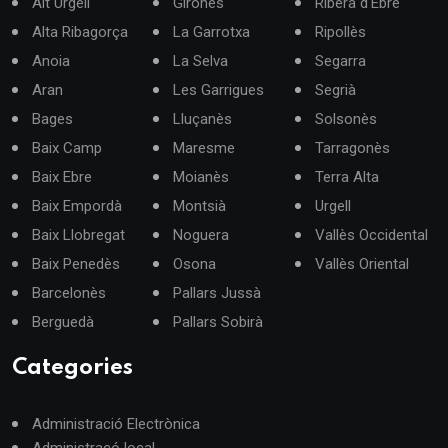
Alt Urgell
Gironès
Ribera d'Ebre
Alta Ribagorça
La Garrotxa
Ripollès
Anoia
La Selva
Segarra
Aran
Les Garrigues
Segrià
Bages
Lluçanès
Solsonès
Baix Camp
Maresme
Tarragonès
Baix Ebre
Moianès
Terra Alta
Baix Empordà
Montsià
Urgell
Baix Llobregat
Noguera
Vallès Occidental
Baix Penedès
Osona
Vallès Oriental
Barcelonès
Pallars Jussà
Berguedà
Pallars Sobirà
Categories
Administració Electrònica
Administracó local