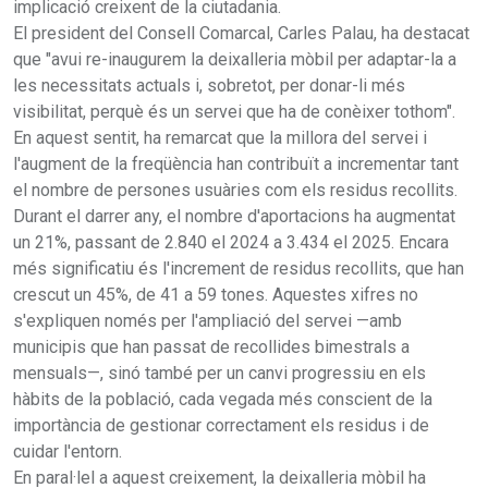
implicació creixent de la ciutadania.
El president del Consell Comarcal, Carles Palau, ha destacat
que "avui re-inaugurem la deixalleria mòbil per adaptar-la a
les necessitats actuals i, sobretot, per donar-li més
visibilitat, perquè és un servei que ha de conèixer tothom".
En aquest sentit, ha remarcat que la millora del servei i
l'augment de la freqüència han contribuït a incrementar tant
el nombre de persones usuàries com els residus recollits.
Durant el darrer any, el nombre d'aportacions ha augmentat
un 21%, passant de 2.840 el 2024 a 3.434 el 2025. Encara
més significatiu és l'increment de residus recollits, que han
crescut un 45%, de 41 a 59 tones. Aquestes xifres no
s'expliquen només per l'ampliació del servei —amb
municipis que han passat de recollides bimestrals a
mensuals—, sinó també per un canvi progressiu en els
hàbits de la població, cada vegada més conscient de la
importància de gestionar correctament els residus i de
cuidar l'entorn.
En paral·lel a aquest creixement, la deixalleria mòbil ha