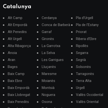
Catalunya
Alt Camp
Cerdanya
Pla d'Urgell
Alt Empordà
Conca de Barberà
Pla de l'Estany
Alt Penedès
Garraf
Priorat
Alt Urgell
Gironès
Ribera d'Ebre
Alta Ribagorça
La Garrotxa
Ripollès
Anoia
La Selva
Segarra
Aran
Les Garrigues
Segrià
Bages
Lluçanès
Solsonès
Baix Camp
Maresme
Tarragonès
Baix Ebre
Moianès
Terra Alta
Baix Empordà
Montsià
Urgell
Baix Llobregat
Noguera
Vallès Occidental
Baix Penedès
Osona
Vallès Oriental