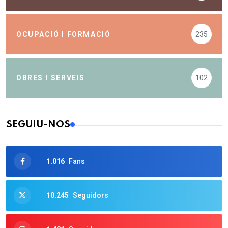
OCUPACIÓ I FORMACIÓ
235
OBRES I SERVEIS
102
SEGUIU-NOS
1.016
Fans
10.245
Seguidors