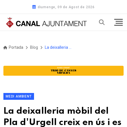
diumenge, 09 de Agost de 2026
Portada
Blog
La deixalleria mòbil del Pla d'Urgell creix en ús i es renova amb la marca "Autèntics", reflex del compromís de la comarca amb la seva terra
MEDI AMBIENT
La deixalleria mòbil del
Pla d'Urgell creix en ús i es