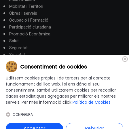
Mobilitat i Territori
Obres i serveis
Ocupació i Formació
Participació ciutadana
Promoció Econòmica
Salut
Seguretat
Societat
Turisme
Consentiment de cookies
Altres Canals
Utilitzem cookies pròpies i de tercers per al correcte
funcionament del lloc web, i si ens dóna el seu
consentiment, també utilitzarem cookies per recopilar
canalandorra.ad
dades estadístiques agregades per millorar els nostres
serveis. Per més informació click
Política de Cookies
CONFIGURA
© 2012-2026 Ajuntaments de Catalunya - Tots els drets
reservats |
Avís Legal
|
Política de privacitat
|
Acceptar
Rebutjar