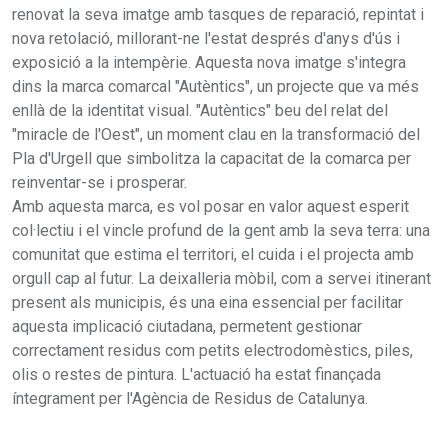
renovat la seva imatge amb tasques de reparació, repintat i
nova retolació, millorant-ne l'estat després d'anys d'ús i
exposició a la intempèrie. Aquesta nova imatge s'integra
dins la marca comarcal "Autèntics", un projecte que va més
enllà de la identitat visual. "Autèntics" beu del relat del
"miracle de l'Oest", un moment clau en la transformació del
Pla d'Urgell que simbolitza la capacitat de la comarca per
reinventar-se i prosperar.
Amb aquesta marca, es vol posar en valor aquest esperit
col·lectiu i el vincle profund de la gent amb la seva terra: una
comunitat que estima el territori, el cuida i el projecta amb
orgull cap al futur. La deixalleria mòbil, com a servei itinerant
present als municipis, és una eina essencial per facilitar
aquesta implicació ciutadana, permetent gestionar
correctament residus com petits electrodomèstics, piles,
olis o restes de pintura. L'actuació ha estat finançada
íntegrament per l'Agència de Residus de Catalunya.