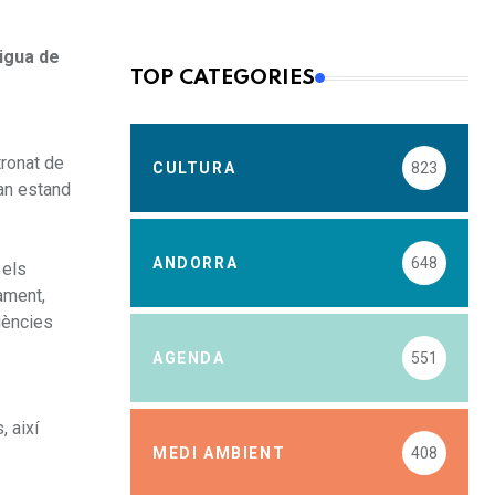
aigua de
TOP CATEGORIES
tronat de
CULTURA
823
ran estand
ANDORRA
648
 els
jament,
gències
AGENDA
551
, així
MEDI AMBIENT
408