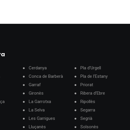
ya
Cerdanya
Pla d'Urgell
à
Conca de Barberà
Pla de l'Estany
Garraf
Priorat
Gironès
Ribera d'Ebre
rça
La Garrotxa
Ripollès
La Selva
Segarra
Les Garrigues
Segrià
Lluçanès
Solsonès