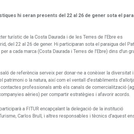
ístiques hi seran presents del 22 al 26 de gener sota el par
r turístic de la Costa Daurada i de les Terres de l'Ebre es
id, del 22 al 26 de gener. Hi participaran sota el paraigua del Pa
 per a cada marca (Costa Daurada i Terres de l'Ebre) dins d'un g
ló de referència serveix per donar-ne a conèixer la diversitat i
el patrimoni o la natura, així com el ventall d'establiments d'allot
an contactes professionals amb els canals de comercialització (a
 companyies aèries) per compartir estratègies i afavorir acords.
articiparà a FITUR encapçalant la delegació de la institució
isme, Carlos Brull, i altres responsables i tècnics d'aquest ens