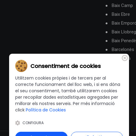
Baix Camp
Baix Ebre
Baix Empor
Baix Llobreg
Baix Pened
Barcelonès
Berguedà
Consentiment de cookies
Utilitzem cookies pròpies i de tercers per al
correcte funcionament del lloc web, i si ens dóna
el seu consentiment, també utilitzarem cookies
per recopilar dades estadístiques agregades per
millorar els nostres serveis. Per més informació
click
Política de Cookies
CONFIGURA