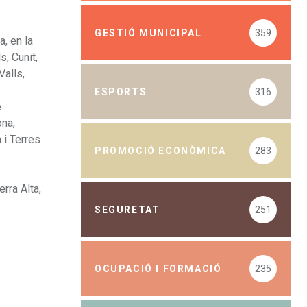
GESTIÓ MUNICIPAL
359
, en la
s, Cunit,
Valls,
ESPORTS
316
e
ona,
 i Terres
PROMOCIÓ ECONÒMICA
283
rra Alta,
SEGURETAT
251
OCUPACIÓ I FORMACIÓ
235