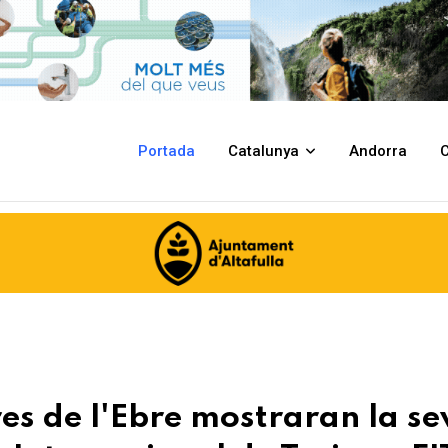
aran la seva diversitat turística a la Fira Internacional de Turisme FITUR
Portada
Catalunya
Andorra
C
res de l'Ebre mostraran la se