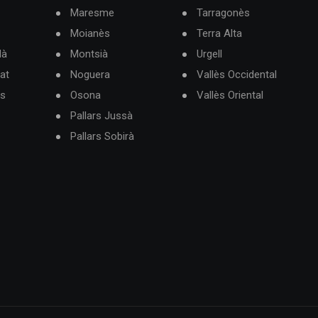
Maresme
Tarragonès
Moianès
Terra Alta
dà
Montsià
Urgell
at
Noguera
Vallès Occidental
ès
Osona
Vallès Oriental
Pallars Jussà
Pallars Sobirà