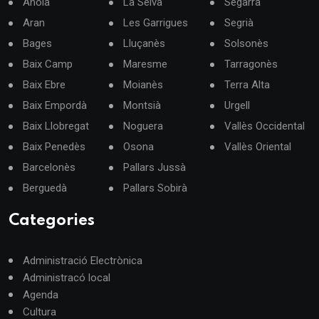
Anoia
La Selva
Segarra
Aran
Les Garrigues
Segrià
Bages
Lluçanès
Solsonès
Baix Camp
Maresme
Tarragonès
Baix Ebre
Moianès
Terra Alta
Baix Empordà
Montsià
Urgell
Baix Llobregat
Noguera
Vallès Occidental
Baix Penedès
Osona
Vallès Oriental
Barcelonès
Pallars Jussà
Berguedà
Pallars Sobirà
Categories
Administració Electrònica
Administracó local
Agenda
Cultura