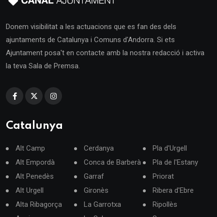
Donem visibilitat a les actuacions que es fan des dels
ajuntaments de Catalunya i Comuns d'Andorra. Si ets
Ajuntament posa't en contacte amb la nostra redacció i activa
la teva Sala de Premsa.
Catalunya
Alt Camp
Cerdanya
Pla d'Urgell
Alt Empordà
Conca de Barberà
Pla de l'Estany
Alt Penedès
Garraf
Priorat
Alt Urgell
Gironès
Ribera d'Ebre
Alta Ribagorça
La Garrotxa
Ripollès