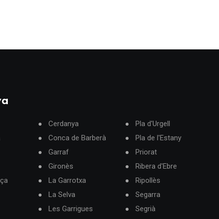
ya
Cerdanya
Pla d'Urgell
à
Conca de Barberà
Pla de l'Estany
Garraf
Priorat
Gironès
Ribera d'Ebre
rça
La Garrotxa
Ripollès
La Selva
Segarra
Les Garrigues
Segrià