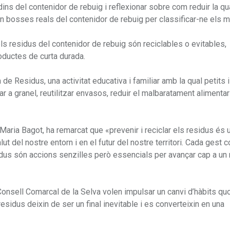
dins del contenidor de rebuig i reflexionar sobre com reduir la qu
ran bosses reals del contenidor de rebuig per classificar-ne els ma
ls residus del contenidor de rebuig són reciclables o evitables,
oductes de curta durada.
 de Residus, una activitat educativa i familiar amb la qual petits 
 a granel, reutilitzar envasos, reduir el malbaratament alimentar
Maria Bagot, ha remarcat que «prevenir i reciclar els residus és 
t del nostre entorn i en el futur del nostre territori. Cada gest 
esidus són accions senzilles però essencials per avançar cap a u
Consell Comarcal de la Selva volen impulsar un canvi d’hàbits quo
idus deixin de ser un final inevitable i es converteixin en una