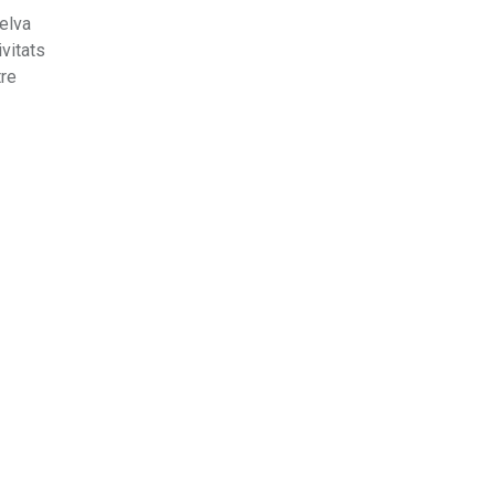
elva
vitats
tre