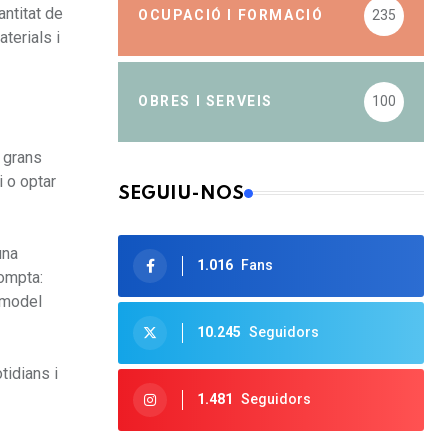
antitat de
OCUPACIÓ I FORMACIÓ
235
terials i
OBRES I SERVEIS
100
i grans
i o optar
SEGUIU-NOS
una
1.016
Fans
compta:
n model
10.245
Seguidors
tidians i
1.481
Seguidors