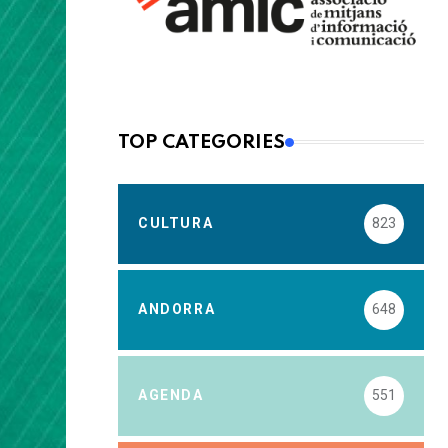
TOP CATEGORIES
CULTURA
823
ANDORRA
648
AGENDA
551