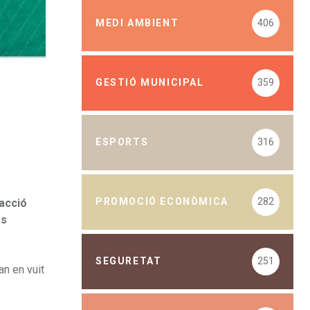
MEDI AMBIENT
406
GESTIÓ MUNICIPAL
359
ESPORTS
316
PROMOCIÓ ECONÒMICA
282
 acció
es
SEGURETAT
251
an en vuit