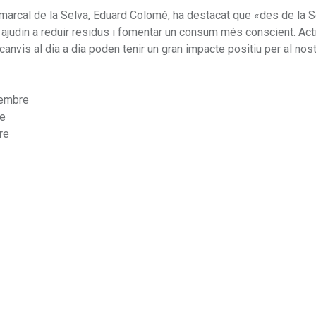
marcal de la Selva, Eduard Colomé, ha destacat que «des de la S
ajudin a reduir residus i fomentar un consum més conscient. Acti
vis al dia a dia poden tenir un gran impacte positiu per al nos
vembre
re
re