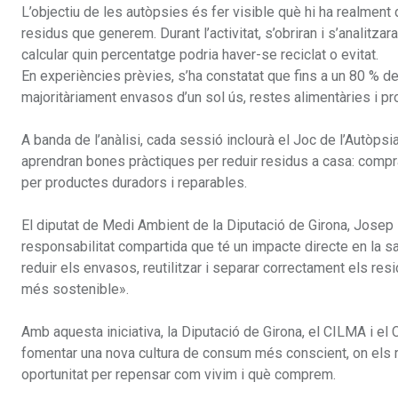
L’objectiu de les autòpsies és fer visible què hi ha realment 
residus que generem. Durant l’activitat, s’obriran i s’analitza
calcular quin percentatge podria haver-se reciclat o evitat.
En experiències prèvies, s’ha constatat que fins a un 80 % de
majoritàriament envasos d’un sol ús, restes alimentàries i pr
A banda de l’anàlisi, cada sessió inclourà el Joc de l’Autòpsia
aprendran bones pràctiques per reduir residus a casa: comprar
per productes duradors i reparables.
El diputat de Medi Ambient de la Diputació de Girona, Josep 
responsabilitat compartida que té un impacte directe en la salu
reduir els envasos, reutilitzar i separar correctament els r
més sostenible».
Amb aquesta iniciativa, la Diputació de Girona, el CILMA i el 
fomentar una nova cultura de consum més conscient, on els res
oportunitat per repensar com vivim i què comprem.