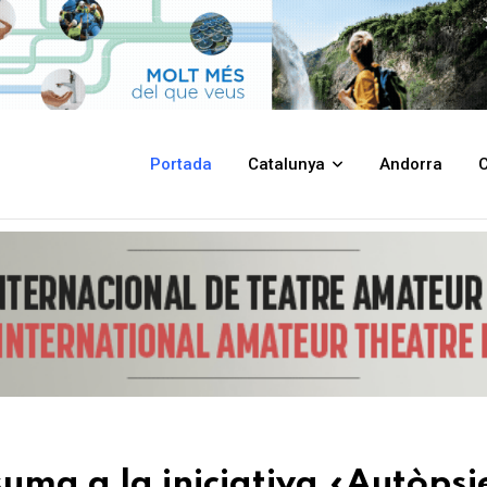
va «Autòpsies dels residus» per reflexionar sobre el nostre consum
Portada
Catalunya
Andorra
C
suma a la iniciativa «Autòpsi