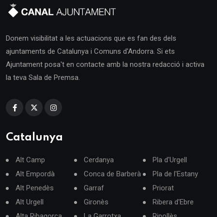
Donem visibilitat a les actuacions que es fan des dels
ajuntaments de Catalunya i Comuns d'Andorra. Si ets
Ajuntament posa't en contacte amb la nostra redacció i activa
la teva Sala de Premsa.
Catalunya
Alt Camp
Cerdanya
Pla d'Urgell
Alt Empordà
Conca de Barberà
Pla de l'Estany
Alt Penedès
Garraf
Priorat
Alt Urgell
Gironès
Ribera d'Ebre
Alta Ribagorça
La Garrotxa
Ripollès