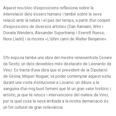
Aquest nou bloc d'exposicions reflexiona sobre la
interrelació dels éssers humans i també sobre la seva
relació amb la natura i el pas del temps, a partir d'un conjunt
d'exposicions de diversos artistes (Dan Ramaën; Wim i
Donata Wenders; Alexander Supertramp i Everett Ruess;
Nora Lladó) i la mostra «L'últim camí de Walter Benjamin».
S'hi exposa també una obra del mestre renaixentista Cesare
da Sesto, un dels deixebles més destacats de Leonardo da
Vinci. Es tracta d'una obra que el president de la Diputació
de Girona, Miquel Noguer, va poder contemplar aquest estiu
durant una visita institucional a Locarno: un dibuix a la
sanguina d'un mig bust femení que té un gran valor històric i
artístic, ja que té retocs i intervencions del mateix da Vinci,
per la qual cosa la seva arribada a la nostra demarcació és
un fet cultural de gran rellevància.