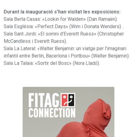
Durant la inauguració s'han visitat les exposicions:
Sala Berta Casas: «Lookin for Walden» (Dan Ramaën).
Sala Església: «Perfect Days» (Wim i Donata Wenders) .
Sala Sant Jordi: «El somni d'Everett Ruess» (Christopher
McCandless i Everett Ruess).
Sala La Lateral: «Walter Benjamin: un viatge per l'imaginari
infantil entre Berlín, Bacerlona i Portbou» (Walter Benjamin).
Sala La Talaia: «Sortir del Bosc» (Nora Lladó).