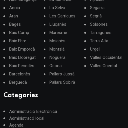
Anoia
La Selva
Segarra
Aran
Les Garrigues
Segrià
Bages
Lluçanès
Solsonès
Baix Camp
Maresme
Tarragonès
Baix Ebre
Moianès
Terra Alta
Baix Empordà
Montsià
Urgell
Baix Llobregat
Noguera
Vallès Occidental
Baix Penedès
Osona
Vallès Oriental
Barcelonès
Pallars Jussà
Berguedà
Pallars Sobirà
Categories
Administració Electrònica
Administracó local
Agenda