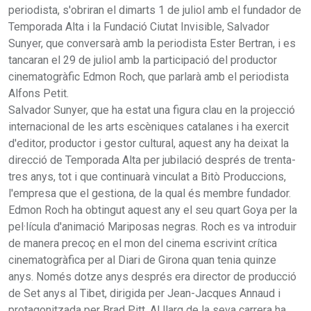
periodista, s'obriran el dimarts 1 de juliol amb el fundador de
Temporada Alta i la Fundació Ciutat Invisible, Salvador
Sunyer, que conversarà amb la periodista Ester Bertran, i es
tancaran el 29 de juliol amb la participació del productor
cinematogràfic Edmon Roch, que parlarà amb el periodista
Alfons Petit.
Salvador Sunyer, que ha estat una figura clau en la projecció
internacional de les arts escèniques catalanes i ha exercit
d'editor, productor i gestor cultural, aquest any ha deixat la
direcció de Temporada Alta per jubilació després de trenta-
tres anys, tot i que continuarà vinculat a Bitò Produccions,
l'empresa que el gestiona, de la qual és membre fundador.
Edmon Roch ha obtingut aquest any el seu quart Goya per la
pel·lícula d'animació Mariposas negras. Roch es va introduir
de manera precoç en el mon del cinema escrivint crítica
cinematogràfica per al Diari de Girona quan tenia quinze
anys. Només dotze anys després era director de producció
de Set anys al Tibet, dirigida per Jean-Jacques Annaud i
protagonitzada per Brad Pitt. Al llarg de la seva carrera ha