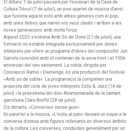
El dilluns 7 de juliol passarà per l'escenari de la Casa de
Cultura Trèvol (7 de juliol), un jove quartet de música d'arrel
que fusiona aquest estil amb altres gèneres com el pop,
amb unes lletres que narren els seus ideals i arriben a les
noves generacions amb molta força.
Aquest 2025 s'estrena Amb So de Dona (21 de juliol), una
formació no estable integrada exclusivament per dones
intèrprets per oferir un programa d'obres del compositor Juli
Garreta coincidint amb el centenari de la seva mort i el 150è
aniversari del seu naixement. La cobla, dirigida per
Concepció Ramió i Diumenge, és una producció del festival
«Amb so de cobla». La programació la completen una
proposta del cicle de joves intèrprets Estiu & Jazz (14 de
juliol) i la preestrena del disc Atramuntanada de la cantant
garrotxina Clara Bonfill (28 de juliol).
Els dimarts, «Converses sense guió»
En paral·lel a la música, «L'estiu al pati» deixarà un espai a la
conversa distesa amb figures rellevants en diversos àmbits
de la cultura. Les converses, conduïdes generalment per un