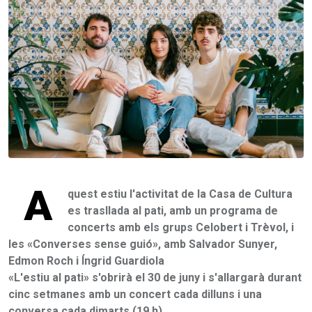
A
quest estiu l'activitat de la Casa de Cultura
es trasllada al pati, amb un programa de
concerts amb els grups Celobert i Trèvol, i
les «Converses sense guió», amb Salvador Sunyer,
Edmon Roch i Íngrid Guardiola
«L'estiu al pati» s'obrirà el 30 de juny i s'allargarà durant
cinc setmanes amb un concert cada dilluns i una
conversa cada dimarts (19 h)