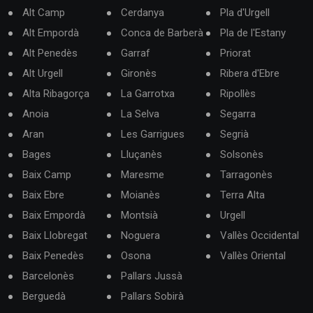
Alt Camp
Cerdanya
Pla d'Urgell
Alt Empordà
Conca de Barberà
Pla de l'Estany
Alt Penedès
Garraf
Priorat
Alt Urgell
Gironès
Ribera d'Ebre
Alta Ribagorça
La Garrotxa
Ripollès
Anoia
La Selva
Segarra
Aran
Les Garrigues
Segrià
Bages
Lluçanès
Solsonès
Baix Camp
Maresme
Tarragonès
Baix Ebre
Moianès
Terra Alta
Baix Empordà
Montsià
Urgell
Baix Llobregat
Noguera
Vallès Occidental
Baix Penedès
Osona
Vallès Oriental
Barcelonès
Pallars Jussà
Berguedà
Pallars Sobirà