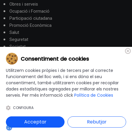
Obres i serveis
Ocupació i Formació
Participació ciutadana
Promoció Econòmica
Salut
Seguretat
Societat
Turisme
Consentiment de cookies
Altres Canals
Utilitzem cookies pròpies i de tercers per al correcte
funcionament del lloc web, i si ens dóna el seu
consentiment, també utilitzarem cookies per recopilar
canalandorra.ad
dades estadístiques agregades per millorar els nostres
serveis. Per més informació click
Política de Cookies
CONFIGURA
© 2012-2026 Ajuntaments de Catalunya - Tots els drets
reservats |
Avís Legal
|
Política de privacitat
|
Acceptar
Rebutjar
Política de Cookies
|
Accessibilitat
|