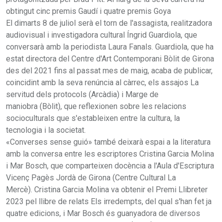
obtingut cinc premis Gaudí i quatre premis Goya
El dimarts 8 de juliol serà el torn de l'assagista, realitzadora
audiovisual i investigadora cultural Íngrid Guardiola, que
conversarà amb la periodista Laura Fanals. Guardiola, que ha
estat directora del Centre d'Art Contemporani Bòlit de Girona
des del 2021 fins al passat mes de maig, acaba de publicar,
coincidint amb la seva renúncia al càrrec, els assajos La
servitud dels protocols (Arcàdia) i Marge de
maniobra (Bòlit), que reflexionen sobre les relacions
socioculturals que s'estableixen entre la cultura, la
tecnologia i la societat.
«Converses sense guió» també deixarà espai a la literatura
amb la conversa entre les escriptores Cristina Garcia Molina
i Mar Bosch, que comparteixen docència a l'Aula d'Escriptura
Vicenç Pagès Jordà de Girona (Centre Cultural La
Mercè). Cristina Garcia Molina va obtenir el Premi Llibreter
2023 pel llibre de relats Els irredempts, del qual s'han fet ja
quatre edicions, i Mar Bosch és guanyadora de diversos