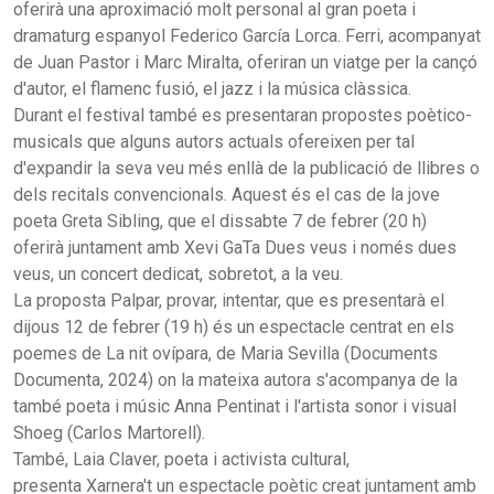
oferirà una aproximació molt personal al gran poeta i
dramaturg espanyol Federico García Lorca. Ferri, acompanyat
de Juan Pastor i Marc Miralta, oferiran un viatge per la cançó
d'autor, el flamenc fusió, el jazz i la música clàssica.
Durant el festival també es presentaran propostes poètico-
musicals que alguns autors actuals ofereixen per tal
d'expandir la seva veu més enllà de la publicació de llibres o
dels recitals convencionals. Aquest és el cas de la jove
poeta Greta Sibling, que el dissabte 7 de febrer (20 h)
oferirà juntament amb Xevi GaTa Dues veus i només dues
veus, un concert dedicat, sobretot, a la veu.
La proposta Palpar, provar, intentar, que es presentarà el
dijous 12 de febrer (19 h) és un espectacle centrat en els
poemes de La nit ovípara, de Maria Sevilla (Documents
Documenta, 2024) on la mateixa autora s'acompanya de la
també poeta i músic Anna Pentinat i l'artista sonor i visual
Shoeg (Carlos Martorell).
També, Laia Claver, poeta i activista cultural,
presenta Xarnera't un espectacle poètic creat juntament amb