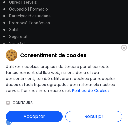
Obres i serveis
Ocupació i Formació
Participació ciutadana
Promoció Econòmica
Salut
Seguretat
Societat
Turisme
Consentiment de cookies
Altres Canals
Utilitzem cookies pròpies i de tercers per al correcte
funcionament del lloc web, i si ens dóna el seu
consentiment, també utilitzarem cookies per recopilar
canalandorra.ad
dades estadístiques agregades per millorar els nostres
serveis. Per més informació click
Política de Cookies
CONFIGURA
© 2012-2026 Ajuntaments de Catalunya - Tots els drets
reservats |
Avís Legal
|
Política de privacitat
|
Acceptar
Rebutjar
Política de Cookies
|
Accessibilitat
|
Disseny i programació web: Blaupixel.com