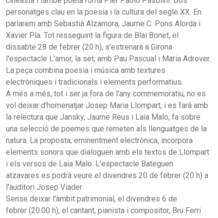
cineasta i també poeta romà Pier Paolo Pasolini. Dos
personatges clau en la poesia i la cultura del segle XX. En
parlarem amb Sebastià Alzamora, Jaume C. Pons Alorda i
Xavier Pla. Tot resseguint la figura de Blai Bonet, el
dissabte 28 de febrer (20 h), s'estrenarà a Girona
l'espectacle L'amor, la set, amb Pau Pascual i Maria Adrover.
La peça combina poesia i música amb textures
electròniques i tradicionals i elements performatius.
A més a més, tot i ser ja fora de l'any commemoratiu, no es
vol deixar d'homenatjar Josep Maria Llompart, i es farà amb
la relectura que Jansky, Jaume Reus i Laia Malo, fa sobre
una selecció de poemes que remeten als llenguatges de la
natura. La proposta, eminentment electrònica, incorpora
elements sonors que dialoguen amb els textos de Llompart
i els versos de Laia Malo. L'espectacle Bateguen
atzavares es podrà veure el divendres 20 de febrer (20 h) a
l'auditori Josep Viader.
Sense deixar l'àmbit patrimonial, el divendres 6 de
febrer (20.00 h), el cantant, pianista i compositor, Bru Ferri