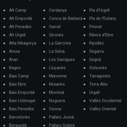
Alt Camp
Cerdanya
Pla d'Urgell
Alt Empordà
Conca de Barberà
Pla de l'Estany
Alt Penedès
Garraf
Priorat
Alt Urgell
Gironès
Ribera d'Ebre
Alta Ribagorça
La Garrotxa
Ripollès
Anoia
La Selva
Segarra
Aran
Les Garrigues
Segrià
Bages
Lluçanès
Solsonès
Baix Camp
Maresme
Tarragonès
Baix Ebre
Moianès
Terra Alta
Baix Empordà
Montsià
Urgell
Baix Llobregat
Noguera
Vallès Occidental
Baix Penedès
Osona
Vallès Oriental
Barcelonès
Pallars Jussà
Berguedà
Pallars Sobirà