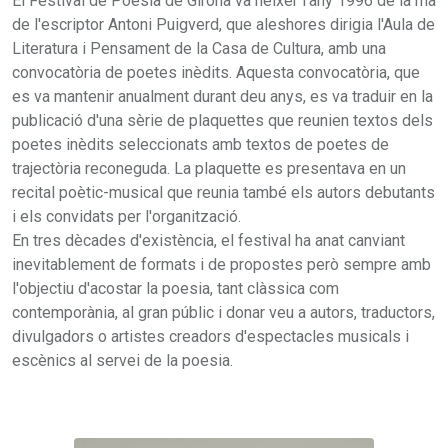
El Festival de Poesia de Girona va néixer l'any 1996 de la mà
de l'escriptor Antoni Puigverd, que aleshores dirigia l'Aula de
Literatura i Pensament de la Casa de Cultura, amb una
convocatòria de poetes inèdits. Aquesta convocatòria, que
es va mantenir anualment durant deu anys, es va traduir en la
publicació d'una sèrie de plaquettes que reunien textos dels
poetes inèdits seleccionats amb textos de poetes de
trajectòria reconeguda. La plaquette es presentava en un
recital poètic-musical que reunia també els autors debutants
i els convidats per l'organització.
En tres dècades d'existència, el festival ha anat canviant
inevitablement de formats i de propostes però sempre amb
l'objectiu d'acostar la poesia, tant clàssica com
contemporània, al gran públic i donar veu a autors, traductors,
divulgadors o artistes creadors d'espectacles musicals i
escènics al servei de la poesia.