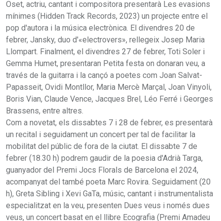
Oset, actriu, cantant i compositora presentarà Les evasions
mínimes (Hidden Track Records, 2023) un projecte entre el
pop d'autora i la música electrònica. El divendres 20 de
febrer, Jansky, duo d'«electrovers», rellegeix Josep Maria
Llompart. Finalment, el divendres 27 de febrer, Toti Soler i
Gemma Humet, presentaran Petita festa on donaran veu, a
través de la guitarra i la cançó a poetes com Joan Salvat-
Papasseit, Ovidi Montllor, Maria Mercè Marçal, Joan Vinyoli,
Boris Vian, Claude Vence, Jacques Brel, Léo Ferré i Georges
Brassens, entre altres.
Com a novetat, els dissabtes 7 i 28 de febrer, es presentarà
un recital i seguidament un concert per tal de facilitar la
mobilitat del públic de fora de la ciutat. El dissabte 7 de
febrer (18.30 h) podrem gaudir de la poesia d'Adrià Targa,
guanyador del Premi Jocs Florals de Barcelona el 2024,
acompanyat del també poeta Marc Rovira. Seguidament (20
h), Greta Sibling i Xevi GaTa, músic, cantant i instrumentalista
especialitzat en la veu, presenten Dues veus i només dues
veus, un concert basat en el llibre Ecografia (Premi Amadeu