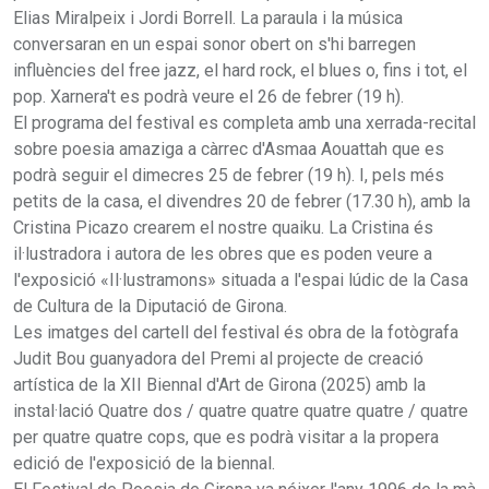
Elias Miralpeix i Jordi Borrell. La paraula i la música
conversaran en un espai sonor obert on s'hi barregen
influències del free jazz, el hard rock, el blues o, fins i tot, el
pop. Xarnera't es podrà veure el 26 de febrer (19 h).
El programa del festival es completa amb una xerrada-recital
sobre poesia amaziga a càrrec d'Asmaa Aouattah que es
podrà seguir el dimecres 25 de febrer (19 h). I, pels més
petits de la casa, el divendres 20 de febrer (17.30 h), amb la
Cristina Picazo crearem el nostre quaiku. La Cristina és
il·lustradora i autora de les obres que es poden veure a
l'exposició «Il·lustramons» situada a l'espai lúdic de la Casa
de Cultura de la Diputació de Girona.
Les imatges del cartell del festival és obra de la fotògrafa
Judit Bou guanyadora del Premi al projecte de creació
artística de la XII Biennal d'Art de Girona (2025) amb la
instal·lació Quatre dos / quatre quatre quatre quatre / quatre
per quatre quatre cops, que es podrà visitar a la propera
edició de l'exposició de la biennal.