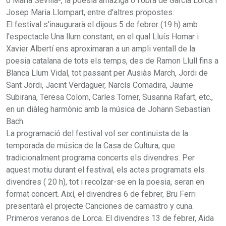
o Maria Sevilla-, la poesia amaziga o l'obra de García Lorca i
Josep Maria Llompart, entre d'altres propostes.
El festival s'inaugurarà el dijous 5 de febrer (19 h) amb
l'espectacle Una llum constant, en el qual Lluís Homar i
Xavier Albertí ens aproximaran a un ampli ventall de la
poesia catalana de tots els temps, des de Ramon Llull fins a
Blanca Llum Vidal, tot passant per Ausiàs March, Jordi de
Sant Jordi, Jacint Verdaguer, Narcís Comadira, Jaume
Subirana, Teresa Colom, Carles Torner, Susanna Rafart, etc.,
en un diàleg harmònic amb la música de Johann Sebastian
Bach.
La programació del festival vol ser continuista de la
temporada de música de la Casa de Cultura, que
tradicionalment programa concerts els divendres. Per
aquest motiu durant el festival, els actes programats els
divendres ( 20 h), tot i recolzar-se en la poesia, seran en
format concert. Així, el divendres 6 de febrer, Bru Ferri
presentarà el projecte Canciones de camastro y cuna.
Primeros veranos de Lorca. El divendres 13 de febrer, Aida