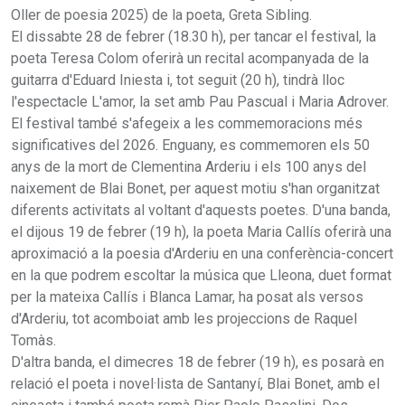
Oller de poesia 2025) de la poeta, Greta Sibling.
El dissabte 28 de febrer (18.30 h), per tancar el festival, la
poeta Teresa Colom oferirà un recital acompanyada de la
guitarra d'Eduard Iniesta i, tot seguit (20 h), tindrà lloc
l'espectacle L'amor, la set amb Pau Pascual i Maria Adrover.
El festival també s'afegeix a les commemoracions més
significatives del 2026. Enguany, es commemoren els 50
anys de la mort de Clementina Arderiu i els 100 anys del
naixement de Blai Bonet, per aquest motiu s'han organitzat
diferents activitats al voltant d'aquests poetes. D'una banda,
el dijous 19 de febrer (19 h), la poeta Maria Callís oferirà una
aproximació a la poesia d'Arderiu en una conferència-concert
en la que podrem escoltar la música que Lleona, duet format
per la mateixa Callís i Blanca Lamar, ha posat als versos
d'Arderiu, tot acomboiat amb les projeccions de Raquel
Tomàs.
D'altra banda, el dimecres 18 de febrer (19 h), es posarà en
relació el poeta i novel·lista de Santanyí, Blai Bonet, amb el