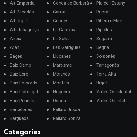
Alt Empordà
Conca de Barberà
Pla de l'Estany
Alt Penedès
Garraf
Priorat
Alt Urgell
Gironès
Ribera d'Ebre
Alta Ribagorça
La Garrotxa
Ripollès
Anoia
La Selva
Segarra
Aran
Les Garrigues
Segrià
Bages
Lluçanès
Solsonès
Baix Camp
Maresme
Tarragonès
Baix Ebre
Moianès
Terra Alta
Baix Empordà
Montsià
Urgell
Baix Llobregat
Noguera
Vallès Occidental
Baix Penedès
Osona
Vallès Oriental
Barcelonès
Pallars Jussà
Berguedà
Pallars Sobirà
Categories