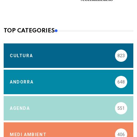
TOP CATEGORIES
CULTURA
823
ANDORRA
648
AGENDA
551
MEDI AMBIENT
406