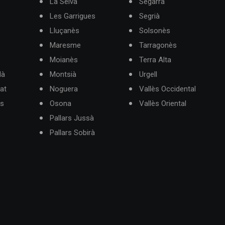
La Selva
Segarra
Les Garrigues
Segrià
Lluçanès
Solsonès
Maresme
Tarragonès
Moianès
Terra Alta
dà
Montsià
Urgell
at
Noguera
Vallès Occidental
ès
Osona
Vallès Oriental
Pallars Jussà
Pallars Sobirà