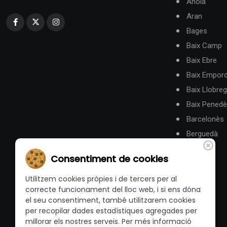
Anoia
Aran
Bages
Baix Camp
Baix Ebre
Baix Empor
Baix Llobreg
Baix Pened
Barcelonès
Berguedà
Consentiment de cookies
Utilitzem cookies pròpies i de tercers per al
correcte funcionament del lloc web, i si ens dóna
el seu consentiment, també utilitzarem cookies
per recopilar dades estadístiques agregades per
millorar els nostres serveis. Per més informació