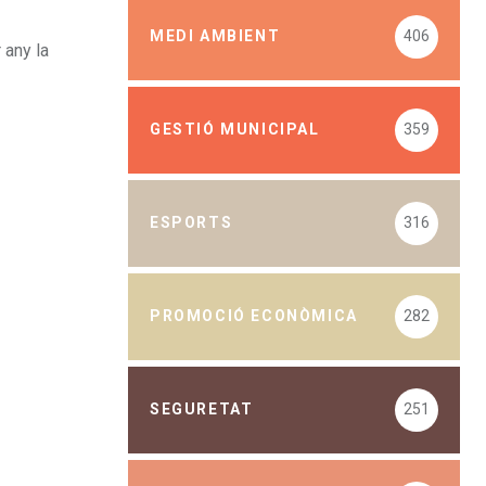
MEDI AMBIENT
406
 any la
GESTIÓ MUNICIPAL
359
ESPORTS
316
PROMOCIÓ ECONÒMICA
282
SEGURETAT
251