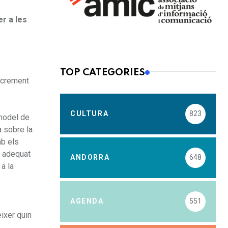
er a les
TOP CATEGORIES
increment
CULTURA
823
 model de
a sobre la
mb els
s adequat
ANDORRA
648
 a la
AGENDA
551
èixer quin