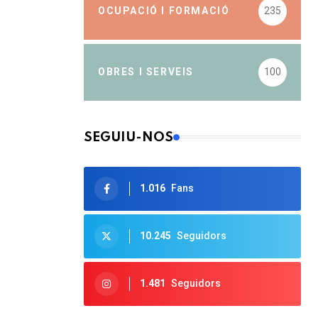
OCUPACIÓ I FORMACIÓ
235
OBRES I SERVEIS
100
SEGUIU-NOS
1.016
Fans
10.245
Seguidors
1.481
Seguidors