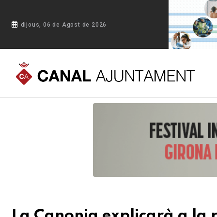
dijous, 06 de Agost de 2026
Portada
Blog
La Canonja explicarà a la població el nou mod
La Canonja explicarà a la 