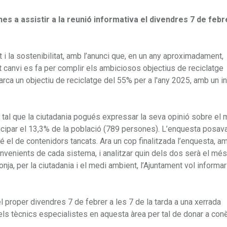
s a assistir a la reunió informativa el divendres 7 de febr
 la sostenibilitat, amb l’anunci que, en un any aproximadament,
 canvi es fa per complir els ambiciosos objectius de reciclatge
arca un objectiu de reciclatge del 55% per a l'any 2025, amb un 
per tal que la ciutadania pogués expressar la seva opinió sobre el
participar el 13,3% de la població (789 persones). L’enquesta posav
é el de contenidors tancats. Ara un cop finalitzada l’enquesta, a
convenients de cada sistema, i analitzar quin dels dos serà el mé
ja, per la ciutadania i el medi ambient, l’Ajuntament vol informar
l proper divendres 7 de febrer a les 7 de la tarda a una xerrada
 els tècnics especialistes en aquesta àrea per tal de donar a con