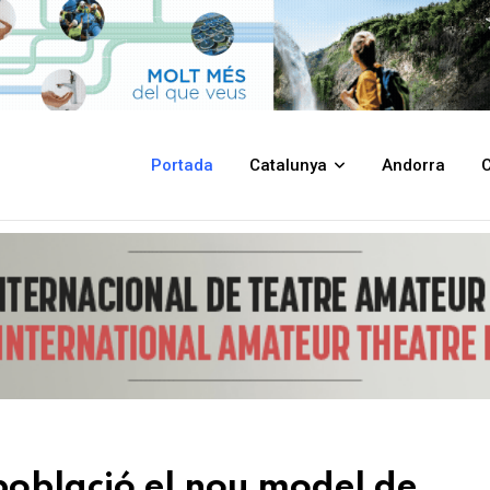
el de recollida de residus
Portada
Catalunya
Andorra
C
població el nou model de