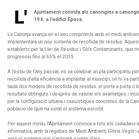
L'
Ajuntament convida als canongins a canongine
19 h. a l’edifici Època.
La Canonja avança en el seu compromís amb el medi ambient i
implementarà un nou sistema de recollida de residus. Aquest
establerts per la Llei de Residus i Sòls Contaminants, que m
progressiu fins al 65% el 2035.
A l’estiu de l’any passat, es va celebrar un pla participatiu 
recollida d’alta eficiència a implantar al municipi, on hi va 
taula dos models de recollida de residus: el porta a porta o b
resultats obtinguts i després de valorar els avantatges i in
per la configuració urbana i casuístiques concretes de la Canon
població de quin ha estat el sistema escollit.
Per aquest motiu, l’Ajuntament convoca a tots els ciutadans e
informativa, amb la regidora de Medi Ambient, Glòria Virgili i
serà el sistema que s’aplicarà a partir d’ara.