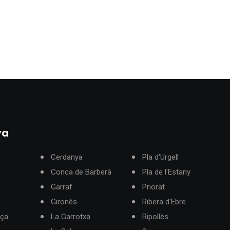
ya
Cerdanya
Pla d'Urgell
à
Conca de Barberà
Pla de l'Estany
Garraf
Priorat
Gironès
Ribera d'Ebre
rça
La Garrotxa
Ripollès