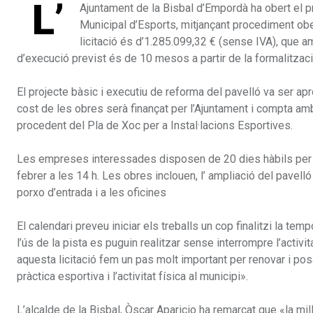
L’
Ajuntament de la Bisbal d’Empordà ha obert el p
Municipal d’Esports, mitjançant procediment ober
licitació és d’1.285.099,32 € (sense IVA), que a
d’execució previst és de 10 mesos a partir de la formalitzaci
El projecte bàsic i executiu de reforma del pavelló va ser ap
cost de les obres serà finançat per l’Ajuntament i compta am
procedent del Pla de Xoc per a Instal·lacions Esportives.
Les empreses interessades disposen de 20 dies hàbils per 
febrer a les 14 h. Les obres inclouen, l’ ampliació del pavelló
porxo d’entrada i a les oficines
El calendari preveu iniciar els treballs un cop finalitzi la te
l’ús de la pista es puguin realitzar sense interrompre l’activi
aquesta licitació fem un pas molt important per renovar i posa
pràctica esportiva i l’activitat física al municipi».
L’alcalde de la Bisbal, Òscar Aparicio ha remarcat que «la mil