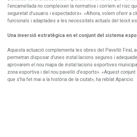
l’encamellada no compleixen la normativa i corríem el risc qu
seguretat d’usuaris i espectadors». «Alhora, volem oferir a 
funcionals i adaptades a les necessitats actuals del teixit esp
Una inversió estratègica en el conjunt del sistema espo
Aquesta actuació complementa les obres del Pavelló Firal, 
permetran disposar d’unes instal·lacions segures i adequades
aprovarem el nou mapa de instal·lacions esportives municip
zona esportiva i del nou pavelló d’esports». «Aquest conjunt
que s’ha fet mai a la història de la ciutat», ha reblat Aparicio.