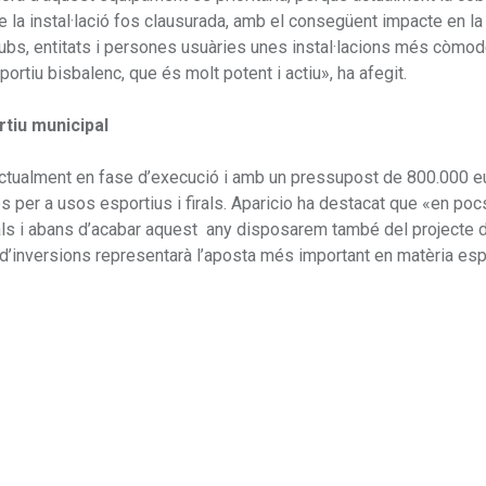
e la instal·lació fos clausurada, amb el consegüent impacte en la
clubs, entitats i persones usuàries unes instal·lacions més còmod
ortiu bisbalenc, que és molt potent i actiu», ha afegit.
rtiu municipal
actualment en fase d’execució i amb un pressupost de 800.000 e
 per a usos esportius i firals. Aparicio ha destacat que «en poc
als i abans d’acabar aquest any disposarem també del projecte d
 d’inversions representarà l’aposta més important en matèria esp