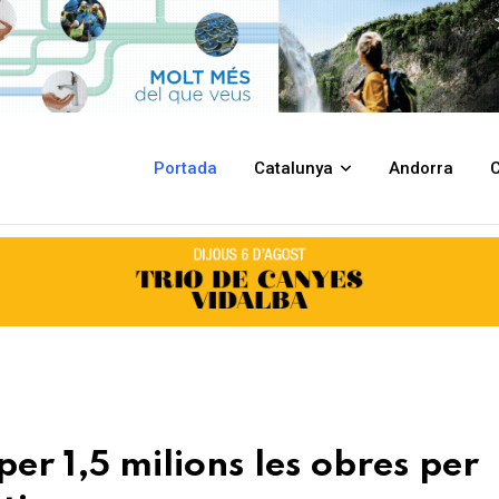
s obres per remodelar el pavelló esportiu
Portada
Catalunya
Andorra
C
per 1,5 milions les obres per