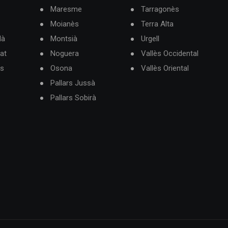
Maresme
Tarragonès
Moianès
Terra Alta
dà
Montsià
Urgell
at
Noguera
Vallès Occidental
ès
Osona
Vallès Oriental
Pallars Jussà
Pallars Sobirà