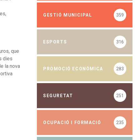
es,
GESTIÓ MUNICIPAL
359
ESPORTS
316
uros, que
s dies
e la nova
PROMOCIÓ ECONÒMICA
283
ortiva
SEGURETAT
251
OCUPACIÓ I FORMACIÓ
235