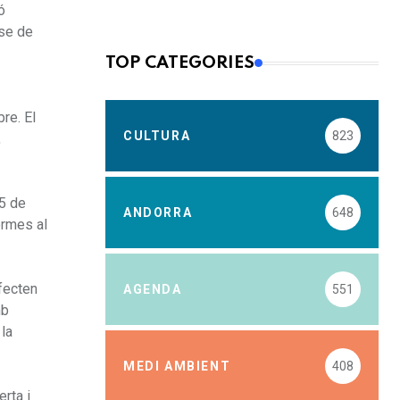
ó
ase de
TOP CATEGORIES
re. El
CULTURA
823
,
5 de
ANDORRA
648
ormes al
afecten
AGENDA
551
mb
 la
MEDI AMBIENT
408
rta i