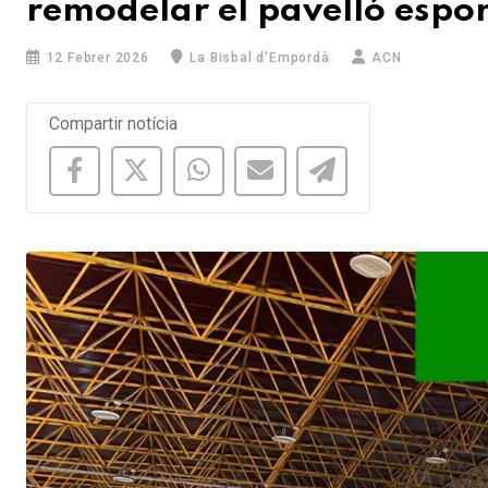
remodelar el pavelló espor
12 Febrer 2026
La Bisbal d'Empordà
ACN
Compartir notícia