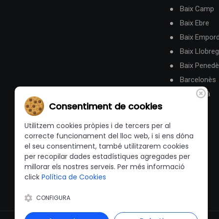
Baix Camp
Baix Ebre
Baix Empor
Baix Llobreg
Baix Pened
Barcelonès
Berguedà
Consentiment de cookies
Utilitzem cookies pròpies i de tercers per al
correcte funcionament del lloc web, i si ens dóna
el seu consentiment, també utilitzarem cookies
per recopilar dades estadístiques agregades per
millorar els nostres serveis. Per més informació
click
Política de Cookies
CONFIGURA