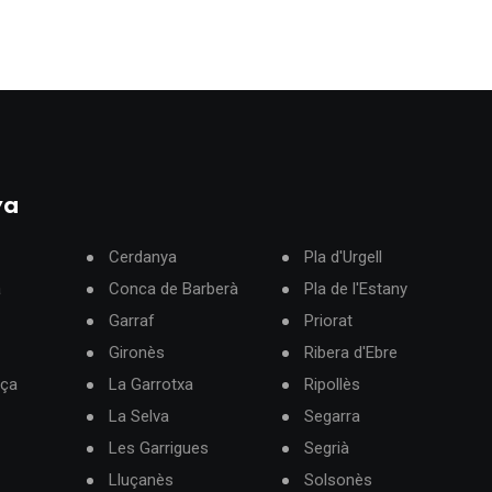
ya
Cerdanya
Pla d'Urgell
à
Conca de Barberà
Pla de l'Estany
Garraf
Priorat
Gironès
Ribera d'Ebre
rça
La Garrotxa
Ripollès
La Selva
Segarra
Les Garrigues
Segrià
Lluçanès
Solsonès