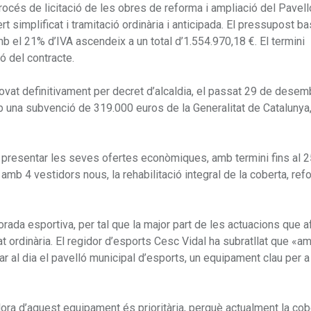
rocés de licitació de les obres de reforma i ampliació del Pavell
t simplificat i tramitació ordinària i anticipada. El pressupost b
mb el 21% d’IVA ascendeix a un total d’1.554.970,18 €. El termini
ó del contracte.
rovat definitivament per decret d’alcaldia, el passat 29 de desemb
b una subvenció de 319.000 euros de la Generalitat de Catalunya
presentar les seves ofertes econòmiques, amb termini fins al 2
 amb 4 vestidors nous, la rehabilitació integral de la coberta, ref
mporada esportiva, per tal que la major part de les actuacions que 
tat ordinària. El regidor d’esports Cesc Vidal ha subratllat que «a
r al dia el pavelló municipal d’esports, un equipament clau per a
lora d’aquest equipament és prioritària, perquè actualment la cobe