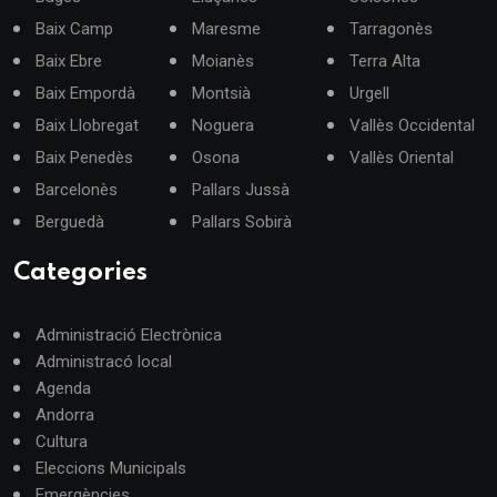
Baix Camp
Maresme
Tarragonès
Baix Ebre
Moianès
Terra Alta
Baix Empordà
Montsià
Urgell
Baix Llobregat
Noguera
Vallès Occidental
Baix Penedès
Osona
Vallès Oriental
Barcelonès
Pallars Jussà
Berguedà
Pallars Sobirà
Categories
Administració Electrònica
Administracó local
Agenda
Andorra
Cultura
Eleccions Municipals
Emergències