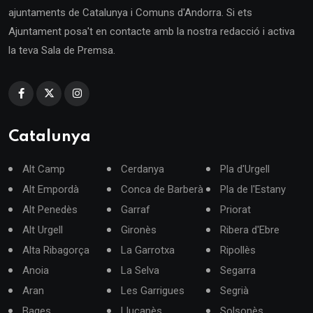
ajuntaments de Catalunya i Comuns d'Andorra. Si ets
Ajuntament posa't en contacte amb la nostra redacció i activa
la teva Sala de Premsa.
Catalunya
Alt Camp
Cerdanya
Pla d'Urgell
Alt Empordà
Conca de Barberà
Pla de l'Estany
Alt Penedès
Garraf
Priorat
Alt Urgell
Gironès
Ribera d'Ebre
Alta Ribagorça
La Garrotxa
Ripollès
Anoia
La Selva
Segarra
Aran
Les Garrigues
Segrià
Bages
Lluçanès
Solsonès