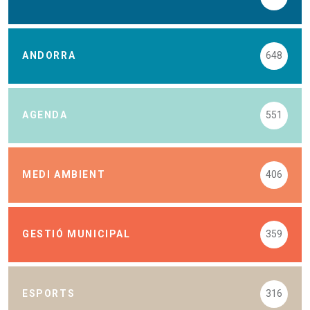
ANDORRA
648
AGENDA
551
MEDI AMBIENT
406
GESTIÓ MUNICIPAL
359
ESPORTS
316