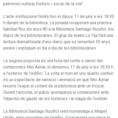
patrimoni cultural, històric i social de la vila”.
L’acte institucional tindrà lloc el dijous 11 de juny a les 18.30
h davant de la biblioteca. La jornada recuperarà una pràctica
habitual fins als anys 80 a la Biblioteca Santiago Rusiñol: els
diaris de les bibliotecàries. El grup de teatre La Tija farà una
lectura dramatitzada d’uns diaris que es remunten 50 anys
enrere i expliquen el dia a dia de les bibliotecàries.
La segona proposta és una hora del conte a càrrec del
contacontes Moi Aznar, el dimecres 17 de juny a les 18.30 h
a l’exterior de l’edifici. ‘La volta al món en uns quants contes’
és un espectacle de narració i animació en què Moi Aznar
recorre l’espai al voltant de la biblioteca amb un tricicle.
Durant l’activitat, el públic acompanya el contacontes amb
l’objectiu de gaudir de les històries i la màgia de l’oralitat.
La Biblioteca Santiago Rusiñol retrà homenatge a Miquel
Utrillo, antic propietari de l’edifici. S’inaugurarà una placa al