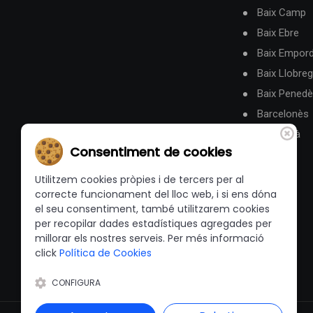
Baix Camp
Baix Ebre
Baix Empor
Baix Llobreg
Baix Pened
Barcelonès
Berguedà
Consentiment de cookies
Utilitzem cookies pròpies i de tercers per al
correcte funcionament del lloc web, i si ens dóna
el seu consentiment, també utilitzarem cookies
per recopilar dades estadístiques agregades per
millorar els nostres serveis. Per més informació
click
Política de Cookies
CONFIGURA