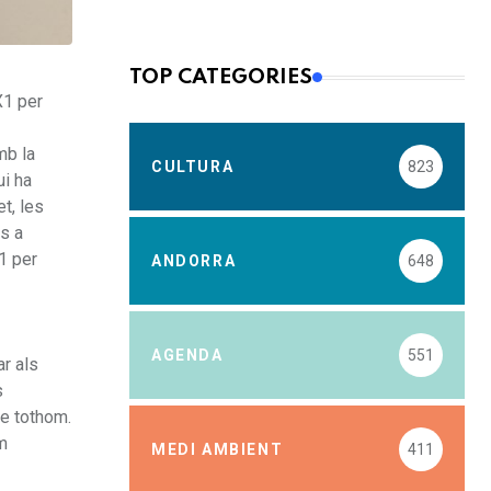
TOP CATEGORIES
X1 per
mb la
CULTURA
823
ui ha
t, les
us a
x1 per
ANDORRA
648
AGENDA
551
ar als
s
de tothom.
em
MEDI AMBIENT
411