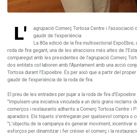
L'
agrupació Comerç Tortosa Centre i l'associació d
gaudir de l'experiència
La 80a edició de la fira multisectorial ExpoEbre,
roda de fira gegant, una de les atraccions més altes de l'Estat
comparegut amb les presidentes de l’agrupació Comerç Tortos
dos entitats col·laboren amb l'Ajuntament amb una acció conjun
Tortosa durant l'Expoebre. És per això que a partir del proper 
gaudir de l'experiència de la roda de fira.
El preu de les entrades per pujar a la roda de fira d'Expoebre 
"Impulsem una iniciativa vinculada a un dels grans reclams de l
comerços i restaurants adherits a Comerç Tortosa Centre i Pla
aparadors. Els tiquets s'entregaran per qualsevol compra o co
"L'objectiu de la campanya és generar moviment, incentivar e
esforços per dinamitzar i fer créixer el comerç i la restauració