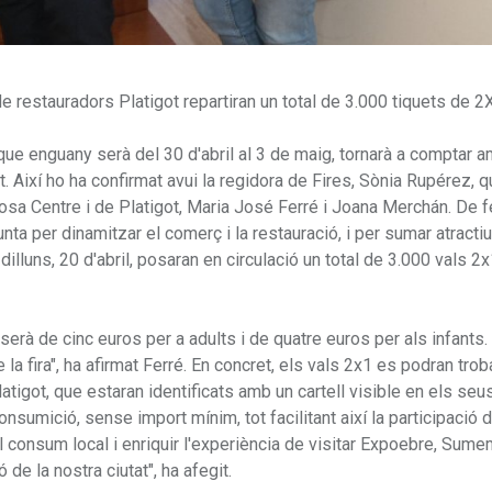
e restauradors Platigot repartiran un total de 3.000 tiquets de 2
 que enguany serà del 30 d'abril al 3 de maig, tornarà a comptar a
. Així ho ha confirmat avui la regidora de Fires, Sònia Rupérez, q
a Centre i de Platigot, Maria José Ferré i Joana Merchán. De fe
ta per dinamitzar el comerç i la restauració, i per sumar atracti
dilluns, 20 d'abril, posaran en circulació un total de 3.000 vals 2
serà de cinc euros per a adults i de quatre euros per als infants.
a fira", ha afirmat Ferré. En concret, els vals 2x1 es podran trob
tigot, que estaran identificats amb un cartell visible en els seu
nsumició, sense import mínim, tot facilitant així la participació 
l consum local i enriquir l'experiència de visitar Expoebre, Sum
 de la nostra ciutat", ha afegit.