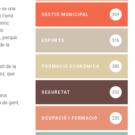
r-se una
GESTIÓ MUNICIPAL
359
t Ferré
nòmic
ls
e, perquè
ESPORTS
316
de la
ll de la
PROMOCIÓ ECONÒMICA
285
rez, que
SEGURETAT
252
aria
a de gent,
OCUPACIÓ I FORMACIÓ
235