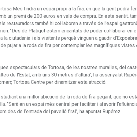
tosa Més tindrà un espai propi a la fira, en què la gent podrà fe
s amb un premi de 200 euros en vals de compra. En este sentit, tan
els restauradors també hi col·laboren a través de l'espai gastro
men. "Des de Platigot estem encantats de poder col·laborar en e
 a la ciutadania i als visitants perquè vinguen a gaudir d'Expoebr
t de pujar a la roda de fira per contemplar les magnífiques vistes 
ques espectaculars de Tortosa, de les nostres muralles, del caste
altes de l'Estat, amb uns 30 metres d'altura", ha assenyalat Rupé
 Comerç Tortosa Centre per dinamitzar esta atracció.
tudiant una millor ubicació de la roda de fira gegant, que no est
lla. "Serà en un espai més central per facilitar i afavorir l’afluènci
com des de l’entrada del pavelló firal", ha apuntat Rupérez.