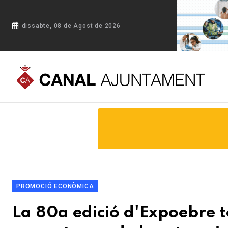
dissabte, 08 de Agost de 2026
Portada
Blog
La 80a edició d'Expoebre tornarà a tenir la r
PROMOCIÓ ECONÒMICA
La 80a edició d'Expoebre to