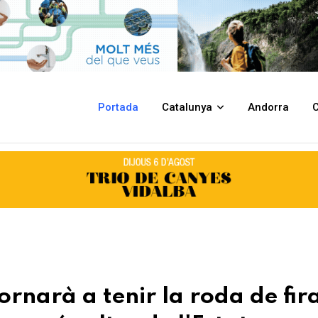
oda de fira gegant, una de les atraccions més altes de l'Estat
Portada
Catalunya
Andorra
C
rnarà a tenir la roda de fir