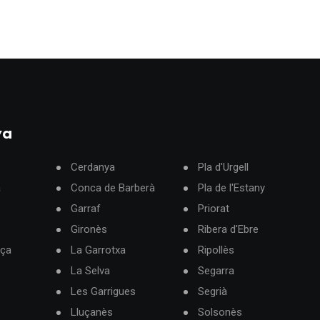
ya
Cerdanya
Pla d'Urgell
à
Conca de Barberà
Pla de l'Estany
Garraf
Priorat
Gironès
Ribera d'Ebre
rça
La Garrotxa
Ripollès
La Selva
Segarra
Les Garrigues
Segrià
Lluçanès
Solsonès