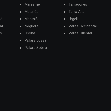
Maresme
Tarragonès
Moianès
Terra Alta
dà
Montsià
Urgell
at
Noguera
Vallès Occidental
ès
Osona
Vallès Oriental
Pallars Jussà
Pallars Sobirà