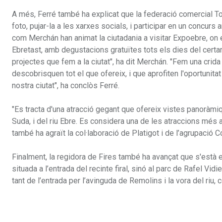
A més, Ferré també ha explicat que la federació comercial Tor
foto, pujar-la a les xarxes socials, i participar en un concur
com Merchán han animat la ciutadania a visitar Expoebre, on 
Ebretast, amb degustacions gratuïtes tots els dies del certa
projectes que fem a la ciutat", ha dit Merchán. "Fem una crida
descobrisquen tot el que ofereix, i que aprofiten l'oportunita
nostra ciutat", ha conclòs Ferré.
"Es tracta d'una atracció gegant que ofereix vistes panoràmi
Suda, i del riu Ebre. Es considera una de les atraccions més 
també ha agraït la col·laboració de Platigot i de l’agrupació
Finalment, la regidora de Fires també ha avançat que s'està es
situada a l’entrada del recinte firal, sinó al parc de Rafel Vidie
tant de l’entrada per l’avinguda de Remolins i la vora del riu, 