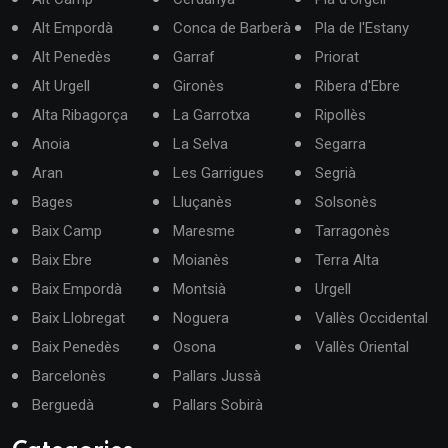
Alt Empordà
Conca de Barberà
Pla de l'Estany
Alt Penedès
Garraf
Priorat
Alt Urgell
Gironès
Ribera d'Ebre
Alta Ribagorça
La Garrotxa
Ripollès
Anoia
La Selva
Segarra
Aran
Les Garrigues
Segrià
Bages
Lluçanès
Solsonès
Baix Camp
Maresme
Tarragonès
Baix Ebre
Moianès
Terra Alta
Baix Empordà
Montsià
Urgell
Baix Llobregat
Noguera
Vallès Occidental
Baix Penedès
Osona
Vallès Oriental
Barcelonès
Pallars Jussà
Berguedà
Pallars Sobirà