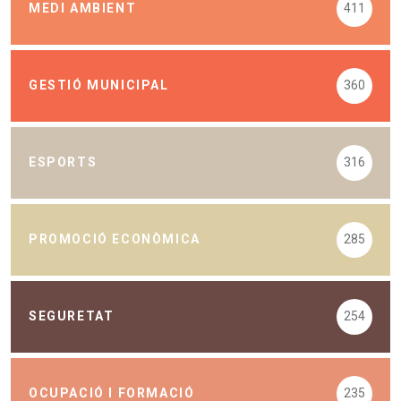
MEDI AMBIENT
411
GESTIÓ MUNICIPAL
360
ESPORTS
316
PROMOCIÓ ECONÒMICA
285
SEGURETAT
254
OCUPACIÓ I FORMACIÓ
235