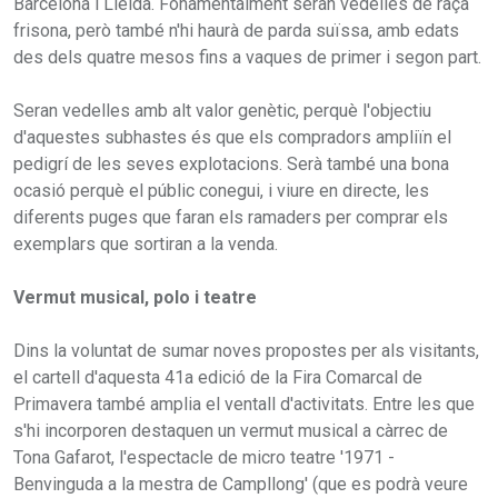
Barcelona i Lleida. Fonamentalment seran vedelles de raça
frisona, però també n'hi haurà de parda suïssa, amb edats
des dels quatre mesos fins a vaques de primer i segon part.
Seran vedelles amb alt valor genètic, perquè l'objectiu
d'aquestes subhastes és que els compradors ampliïn el
pedigrí de les seves explotacions. Serà també una bona
ocasió perquè el públic conegui, i viure en directe, les
diferents puges que faran els ramaders per comprar els
exemplars que sortiran a la venda.
Vermut musical, polo i teatre
Dins la voluntat de sumar noves propostes per als visitants,
el cartell d'aquesta 41a edició de la Fira Comarcal de
Primavera també amplia el ventall d'activitats. Entre les que
s'hi incorporen destaquen un vermut musical a càrrec de
Tona Gafarot, l'espectacle de micro teatre '1971 -
Benvinguda a la mestra de Campllong' (que es podrà veure