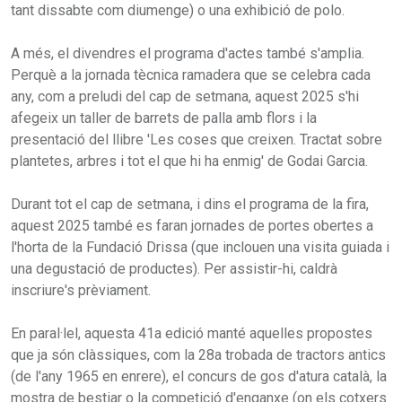
tant dissabte com diumenge) o una exhibició de polo.
A més, el divendres el programa d'actes també s'amplia.
Perquè a la jornada tècnica ramadera que se celebra cada
any, com a preludi del cap de setmana, aquest 2025 s'hi
afegeix un taller de barrets de palla amb flors i la
presentació del llibre 'Les coses que creixen. Tractat sobre
plantetes, arbres i tot el que hi ha enmig' de Godai Garcia.
Durant tot el cap de setmana, i dins el programa de la fira,
aquest 2025 també es faran jornades de portes obertes a
l'horta de la Fundació Drissa (que inclouen una visita guiada i
una degustació de productes). Per assistir-hi, caldrà
inscriure's prèviament.
En paral·lel, aquesta 41a edició manté aquelles propostes
que ja són clàssiques, com la 28a trobada de tractors antics
(de l'any 1965 en enrere), el concurs de gos d'atura català, la
mostra de bestiar o la competició d'enganxe (on els cotxers