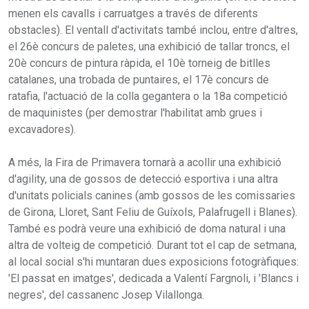
menen els cavalls i carruatges a través de diferents
obstacles). El ventall d'activitats també inclou, entre d'altres,
el 26è concurs de paletes, una exhibició de tallar troncs, el
20è concurs de pintura ràpida, el 10è torneig de bitlles
catalanes, una trobada de puntaires, el 17è concurs de
ratafia, l'actuació de la colla gegantera o la 18a competició
de maquinistes (per demostrar l'habilitat amb grues i
excavadores).
A més, la Fira de Primavera tornarà a acollir una exhibició
d'agility, una de gossos de detecció esportiva i una altra
d'unitats policials canines (amb gossos de les comissaries
de Girona, Lloret, Sant Feliu de Guíxols, Palafrugell i Blanes).
També es podrà veure una exhibició de doma natural i una
altra de volteig de competició. Durant tot el cap de setmana,
al local social s'hi muntaran dues exposicions fotogràfiques:
'El passat en imatges', dedicada a Valentí Fargnoli, i 'Blancs i
negres', del cassanenc Josep Vilallonga.