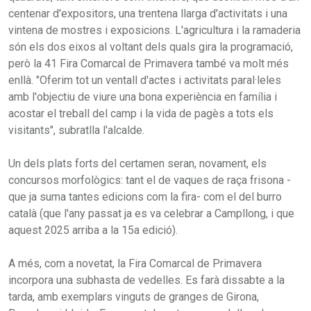
centenar d'expositors, una trentena llarga d'activitats i una
vintena de mostres i exposicions. L'agricultura i la ramaderia
són els dos eixos al voltant dels quals gira la programació,
però la 41 Fira Comarcal de Primavera també va molt més
enllà. "Oferim tot un ventall d'actes i activitats paral·leles
amb l'objectiu de viure una bona experiència en família i
acostar el treball del camp i la vida de pagès a tots els
visitants", subratlla l'alcalde.
Un dels plats forts del certamen seran, novament, els
concursos morfològics: tant el de vaques de raça frisona -
que ja suma tantes edicions com la fira- com el del burro
català (que l'any passat ja es va celebrar a Campllong, i que
aquest 2025 arriba a la 15a edició).
A més, com a novetat, la Fira Comarcal de Primavera
incorpora una subhasta de vedelles. Es farà dissabte a la
tarda, amb exemplars vinguts de granges de Girona,