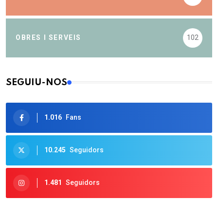
OBRES I SERVEIS
102
SEGUIU-NOS
1.016
Fans
10.245
Seguidors
1.481
Seguidors