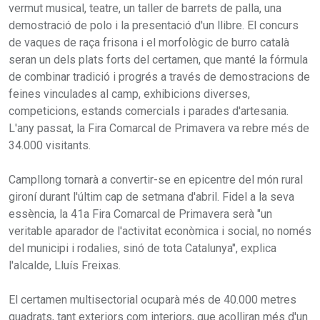
vermut musical, teatre, un taller de barrets de palla, una
demostració de polo i la presentació d'un llibre. El concurs
de vaques de raça frisona i el morfològic de burro català
seran un dels plats forts del certamen, que manté la fórmula
de combinar tradició i progrés a través de demostracions de
feines vinculades al camp, exhibicions diverses,
competicions, estands comercials i parades d'artesania.
L'any passat, la Fira Comarcal de Primavera va rebre més de
34.000 visitants.
Campllong tornarà a convertir-se en epicentre del món rural
gironí durant l'últim cap de setmana d'abril. Fidel a la seva
essència, la 41a Fira Comarcal de Primavera serà "un
veritable aparador de l'activitat econòmica i social, no només
del municipi i rodalies, sinó de tota Catalunya", explica
l'alcalde, Lluís Freixas.
El certamen multisectorial ocuparà més de 40.000 metres
quadrats, tant exteriors com interiors, que acolliran més d'un