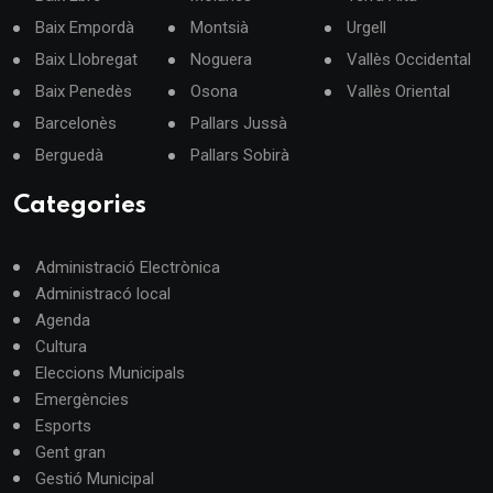
Baix Empordà
Montsià
Urgell
Baix Llobregat
Noguera
Vallès Occidental
Baix Penedès
Osona
Vallès Oriental
Barcelonès
Pallars Jussà
Berguedà
Pallars Sobirà
Categories
Administració Electrònica
Administracó local
Agenda
Cultura
Eleccions Municipals
Emergències
Esports
Gent gran
Gestió Municipal