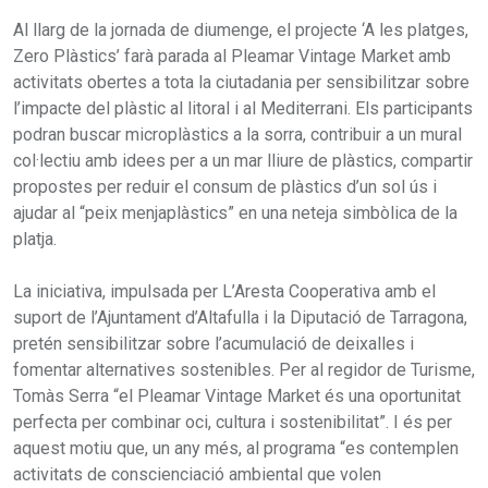
Al llarg de la jornada de diumenge, el projecte ‘A les platges,
Zero Plàstics’ farà parada al Pleamar Vintage Market amb
activitats obertes a tota la ciutadania per sensibilitzar sobre
l’impacte del plàstic al litoral i al Mediterrani. Els participants
podran buscar microplàstics a la sorra, contribuir a un mural
col·lectiu amb idees per a un mar lliure de plàstics, compartir
propostes per reduir el consum de plàstics d’un sol ús i
ajudar al “peix menjaplàstics” en una neteja simbòlica de la
platja.
La iniciativa, impulsada per L’Aresta Cooperativa amb el
suport de l’Ajuntament d’Altafulla i la Diputació de Tarragona,
pretén sensibilitzar sobre l’acumulació de deixalles i
fomentar alternatives sostenibles. Per al regidor de Turisme,
Tomàs Serra “el Pleamar Vintage Market és una oportunitat
perfecta per combinar oci, cultura i sostenibilitat”. I és per
aquest motiu que, un any més, al programa “es contemplen
activitats de conscienciació ambiental que volen