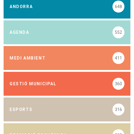
ANDORRA
648
AGENDA
552
MEDI AMBIENT
411
GESTIÓ MUNICIPAL
360
ESPORTS
316