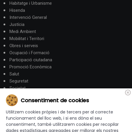
Habitatge i Urbanisme
Hisenda
Intervenció General
Justícia
Medi Ambient
Mobilitat i Territori
Obres i serveis
Ocupació i Formació
Participació ciutadana
Promoció Econòmica
Salut
Seguretat
Societat
Turisme
Consentiment de cookies
Altres Canals
Utilitzem cookies pròpies i de tercers per al correcte
funcionament del lloc web, i si ens dóna el seu
consentiment, també utilitzarem cookies per recopilar
canalandorra.ad
dades estadístiques agregades per millorar els nostres