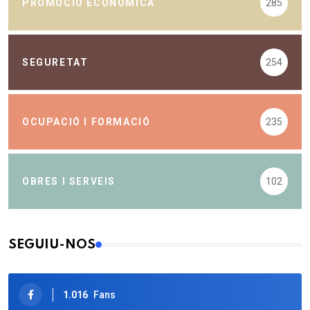
PROMOCIÓ ECONÒMICA
285
SEGURETAT
254
OCUPACIÓ I FORMACIÓ
235
OBRES I SERVEIS
102
SEGUIU-NOS
1.016
Fans