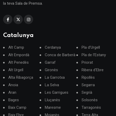
la teva Sala de Premsa.
Catalunya
Alt Camp
Cerdanya
Pla d'Urgell
Alt Empordà
Conca de Barberà
Pla de l'Estany
Alt Penedès
Garraf
Priorat
Alt Urgell
Gironès
Ribera d'Ebre
Alta Ribagorça
La Garrotxa
Ripollès
Anoia
La Selva
Segarra
Aran
Les Garrigues
Segrià
Bages
Lluçanès
Solsonès
Baix Camp
Maresme
Tarragonès
Baix Ebre
Moianès
Terra Alta