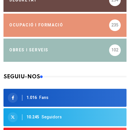
SEGURETAT
254
OCUPACIÓ I FORMACIÓ
235
OBRES I SERVEIS
102
SEGUIU-NOS
1.016
Fans
10.245
Seguidors