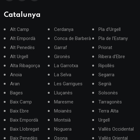
Catalunya
Alt Camp
Cerdanya
Pla d'Urgell
Alt Empordà
Conca de Barberà
Pla de l'Estany
Alt Penedès
Garraf
Priorat
Alt Urgell
Gironès
Ribera d'Ebre
Alta Ribagorça
La Garrotxa
Ripollès
Anoia
La Selva
Segarra
Aran
Les Garrigues
Segrià
Bages
Lluçanès
Solsonès
Baix Camp
Maresme
Tarragonès
Baix Ebre
Moianès
Terra Alta
Baix Empordà
Montsià
Urgell
Baix Llobregat
Noguera
Vallès Occidental
Baix Penedès
Osona
Vallès Oriental