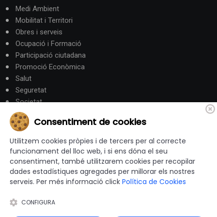
Medi Ambient
Mobilitat i Territori
Obres i serveis
Ocupació i Formació
Participació ciutadana
Promoció Econòmica
Salut
Seguretat
Societat
Turisme
Consentiment de cookies
Altres Canals
Utilitzem cookies pròpies i de tercers per al correcte
funcionament del lloc web, i si ens dóna el seu
consentiment, també utilitzarem cookies per recopilar
canalandorra.ad
dades estadístiques agregades per millorar els nostres
serveis. Per més informació click
Política de Cookies
CONFIGURA
© 2012-2026 Ajuntaments de Catalunya - Tots els drets