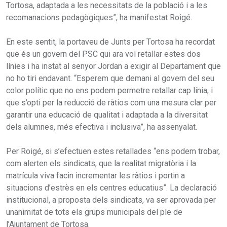
Tortosa, adaptada a les necessitats de la població i a les
recomanacions pedagògiques”, ha manifestat Roigé.
En este sentit, la portaveu de Junts per Tortosa ha recordat
que és un govern del PSC qui ara vol retallar estes dos
línies i ha instat al senyor Jordan a exigir al Departament que
no ho tiri endavant. “Esperem que demani al govern del seu
color polític que no ens podem permetre retallar cap línia, i
que s’opti per la reducció de ràtios com una mesura clar per
garantir una educació de qualitat i adaptada a la diversitat
dels alumnes, més efectiva i inclusiva”, ha assenyalat.
Per Roigé, si s’efectuen estes retallades “ens podem trobar,
com alerten els sindicats, que la realitat migratòria i la
matrícula viva facin incrementar les ràtios i portin a
situacions d’estrès en els centres educatius”. La declaració
institucional, a proposta dels sindicats, va ser aprovada per
unanimitat de tots els grups municipals del ple de
l’Ajuntament de Tortosa.