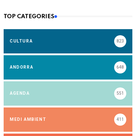
TOP CATEGORIES
CULTURA
823
ANDORRA
648
AGENDA
551
MEDI AMBIENT
411