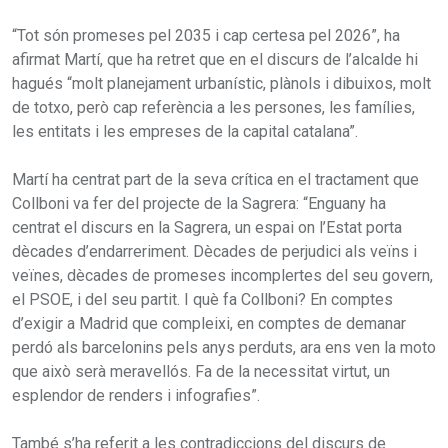
“Tot són promeses pel 2035 i cap certesa pel 2026”, ha
afirmat Martí, que ha retret que en el discurs de l’alcalde hi
hagués “molt planejament urbanístic, plànols i dibuixos, molt
de totxo, però cap referència a les persones, les famílies,
les entitats i les empreses de la capital catalana”.
Martí ha centrat part de la seva crítica en el tractament que
Collboni va fer del projecte de la Sagrera: “Enguany ha
centrat el discurs en la Sagrera, un espai on l’Estat porta
dècades d’endarreriment. Dècades de perjudici als veïns i
veïnes, dècades de promeses incomplertes del seu govern,
el PSOE, i del seu partit. I què fa Collboni? En comptes
d’exigir a Madrid que compleixi, en comptes de demanar
perdó als barcelonins pels anys perduts, ara ens ven la moto
que això serà meravellós. Fa de la necessitat virtut, un
esplendor de renders i infografies”.
També s’ha referit a les contradiccions del discurs de