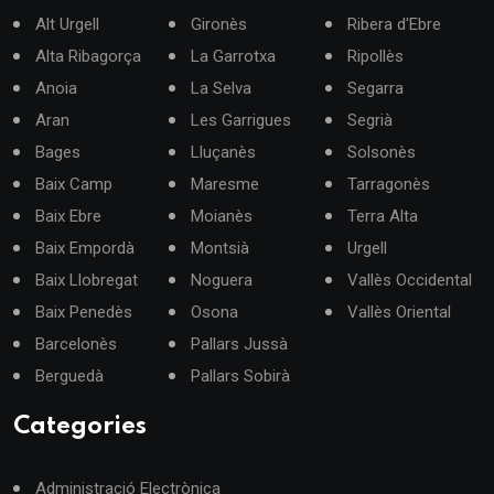
Alt Urgell
Gironès
Ribera d'Ebre
Alta Ribagorça
La Garrotxa
Ripollès
Anoia
La Selva
Segarra
Aran
Les Garrigues
Segrià
Bages
Lluçanès
Solsonès
Baix Camp
Maresme
Tarragonès
Baix Ebre
Moianès
Terra Alta
Baix Empordà
Montsià
Urgell
Baix Llobregat
Noguera
Vallès Occidental
Baix Penedès
Osona
Vallès Oriental
Barcelonès
Pallars Jussà
Berguedà
Pallars Sobirà
Categories
Administració Electrònica