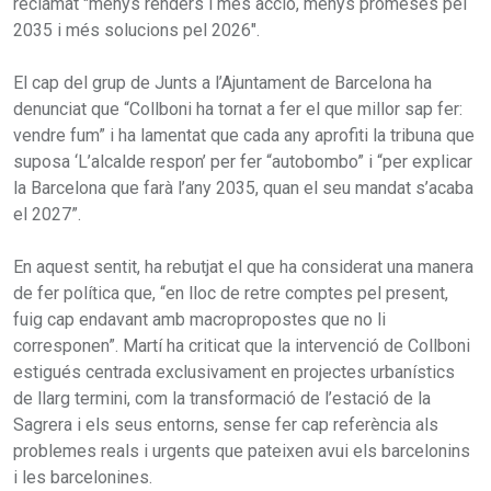
reclamat "menys renders i més acció, menys promeses pel
2035 i més solucions pel 2026".
El cap del grup de Junts a l’Ajuntament de Barcelona ha
denunciat que “Collboni ha tornat a fer el que millor sap fer:
vendre fum” i ha lamentat que cada any aprofiti la tribuna que
suposa ‘L’alcalde respon’ per fer “autobombo” i “per explicar
la Barcelona que farà l’any 2035, quan el seu mandat s’acaba
el 2027”.
En aquest sentit, ha rebutjat el que ha considerat una manera
de fer política que, “en lloc de retre comptes pel present,
fuig cap endavant amb macropropostes que no li
corresponen”. Martí ha criticat que la intervenció de Collboni
estigués centrada exclusivament en projectes urbanístics
de llarg termini, com la transformació de l’estació de la
Sagrera i els seus entorns, sense fer cap referència als
problemes reals i urgents que pateixen avui els barcelonins
i les barcelonines.