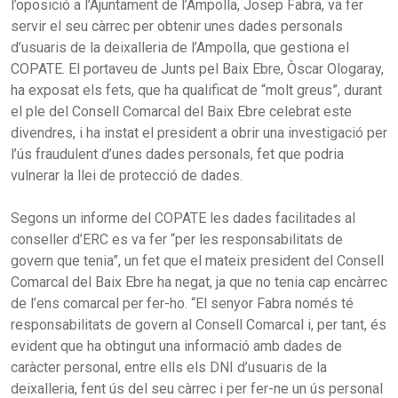
l’oposició a l’Ajuntament de l’Ampolla, Josep Fabra, va fer
servir el seu càrrec per obtenir unes dades personals
d’usuaris de la deixalleria de l’Ampolla, que gestiona el
COPATE. El portaveu de Junts pel Baix Ebre, Òscar Ologaray,
ha exposat els fets, que ha qualificat de “molt greus”, durant
el ple del Consell Comarcal del Baix Ebre celebrat este
divendres, i ha instat el president a obrir una investigació per
l’ús fraudulent d’unes dades personals, fet que podria
vulnerar la llei de protecció de dades.
Segons un informe del COPATE les dades facilitades al
conseller d’ERC es va fer “per les responsabilitats de
govern que tenia”, un fet que el mateix president del Consell
Comarcal del Baix Ebre ha negat, ja que no tenia cap encàrrec
de l’ens comarcal per fer-ho. “El senyor Fabra només té
responsabilitats de govern al Consell Comarcal i, per tant, és
evident que ha obtingut una informació amb dades de
caràcter personal, entre ells els DNI d’usuaris de la
deixalleria, fent ús del seu càrrec i per fer-ne un ús personal