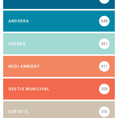
ANDORRA
648
AGENDA
551
MEDI AMBIENT
411
GESTIÓ MUNICIPAL
359
ESPORTS
316