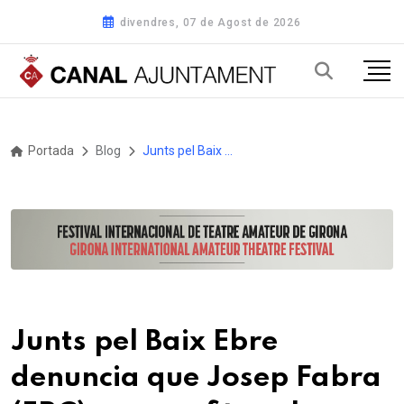
divendres, 07 de Agost de 2026
Portada
Blog
Junts pel Baix Ebre denuncia que Josep Fabra (ERC) va aprofitar el càrrec per accedir i utilitzar per a usos privats dades personals d’usuaris de la deixalleria de l’Ampolla
Junts pel Baix Ebre
denuncia que Josep Fabra