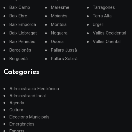
Baix Camp
Maresme
Tarragonès
Baix Ebre
Moianès
Terra Alta
Baix Empordà
Montsià
Urgell
Baix Llobregat
Noguera
Vallès Occidental
Baix Penedès
Osona
Vallès Oriental
Barcelonès
Pallars Jussà
Berguedà
Pallars Sobirà
Categories
Administració Electrònica
Administracó local
Agenda
Cultura
Eleccions Municipals
Emergències
Esports