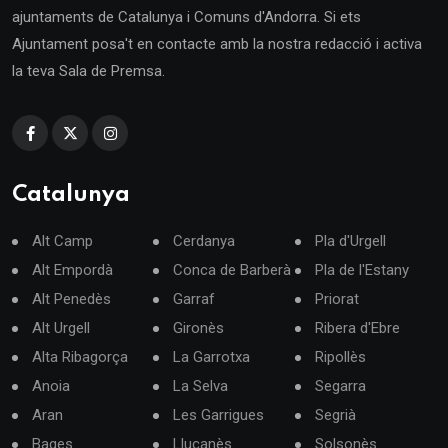
ajuntaments de Catalunya i Comuns d'Andorra. Si ets
Ajuntament posa't en contacte amb la nostra redacció i activa
la teva Sala de Premsa.
Catalunya
Alt Camp
Cerdanya
Pla d'Urgell
Alt Empordà
Conca de Barberà
Pla de l'Estany
Alt Penedès
Garraf
Priorat
Alt Urgell
Gironès
Ribera d'Ebre
Alta Ribagorça
La Garrotxa
Ripollès
Anoia
La Selva
Segarra
Aran
Les Garrigues
Segrià
Bages
Lluçanès
Solsonès