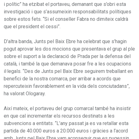
i polític” ha etzibat el portaveu, demanant que s’obri esta
investigació i que s’assumeixin responsabilitats polítiques
sobre estos fets. “Si el conseller Fabra no dimiteix caldrà
que el president el cessi”.
D’altra banda, Junts pel Baix Ebre ha celebrat que s’hagin
pogut aprovar les dos mocions que presentava el grup al ple
sobre el suport a la declaració de Prada per la defensa del
català, i també la que demanava posar fre a les ocupacions
il·legals. “Des de Junts pel Baix Ebre seguirem treballant en
benefici de la nostra comarca, per arribar a acords que
repercuteixin favorablement en la vida dels conciutadans”,
ha valorat Ologaray.
Així mateix, el portaveu del grup comarcal també ha insistir
en que cal incrementar els recursos destinats a les
subvencions a entitats. “L’any passat ja es va retallar esta
partida de 40.000 euros a 20.000 euros i gràcies a l’acord
amb Junts pel Baix Ebre vam aconseguir que es pugessin