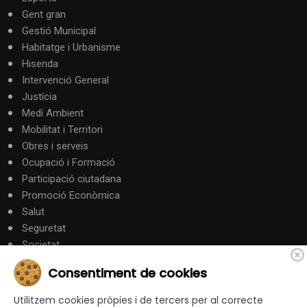
Gent gran
Gestió Municipal
Habitatge i Urbanisme
Hisenda
Intervenció General
Justícia
Medi Ambient
Mobilitat i Territori
Obres i serveis
Ocupació i Formació
Participació ciutadana
Promoció Econòmica
Salut
Seguretat
Societat
Turisme
Consentiment de cookies
Altres Canals
Utilitzem cookies pròpies i de tercers per al correcte