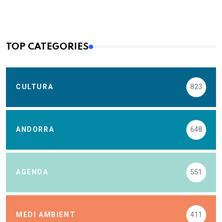
TOP CATEGORIES
CULTURA
823
ANDORRA
648
AGENDA
551
MEDI AMBIENT
411