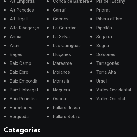
Alt Empordà
Conca de Barberà
Pla de l'Estany
Alt Penedès
Garraf
Priorat
Alt Urgell
Gironès
Ribera d'Ebre
Alta Ribagorça
La Garrotxa
Ripollès
Anoia
La Selva
Segarra
Aran
Les Garrigues
Segrià
Bages
Lluçanès
Solsonès
Baix Camp
Maresme
Tarragonès
Baix Ebre
Moianès
Terra Alta
Baix Empordà
Montsià
Urgell
Baix Llobregat
Noguera
Vallès Occidental
Baix Penedès
Osona
Vallès Oriental
Barcelonès
Pallars Jussà
Berguedà
Pallars Sobirà
Categories