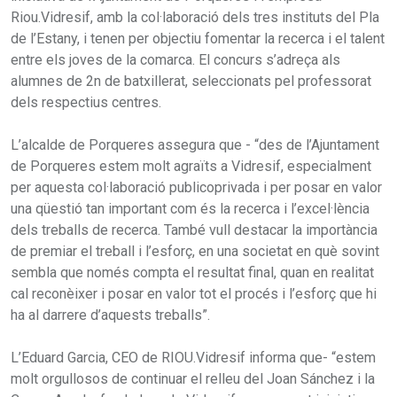
Riou.Vidresif, amb la col·laboració dels tres instituts del Pla
de l’Estany, i tenen per objectiu fomentar la recerca i el talent
entre els joves de la comarca. El concurs s’adreça als
alumnes de 2n de batxillerat, seleccionats pel professorat
dels respectius centres.
L’alcalde de Porqueres assegura que - “des de l’Ajuntament
de Porqueres estem molt agraïts a Vidresif, especialment
per aquesta col·laboració publicoprivada i per posar en valor
una qüestió tan important com és la recerca i l’excel·lència
dels treballs de recerca. També vull destacar la importància
de premiar el treball i l’esforç, en una societat en què sovint
sembla que només compta el resultat final, quan en realitat
cal reconèixer i posar en valor tot el procés i l’esforç que hi
ha al darrere d’aquests treballs”.
L’Eduard Garcia, CEO de RIOU.Vidresif informa que- “estem
molt orgullosos de continuar el relleu del Joan Sánchez i la