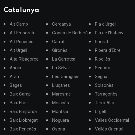
Catalunya
Alt Camp
Cerdanya
Pla d'Urgell
Alt Empordà
Conca de Barberà
Pla de l'Estany
Alt Penedès
Garraf
Priorat
Alt Urgell
Gironès
Ribera d'Ebre
Alta Ribagorça
La Garrotxa
Ripollès
Anoia
La Selva
Segarra
Aran
Les Garrigues
Segrià
Bages
Lluçanès
Solsonès
Baix Camp
Maresme
Tarragonès
Baix Ebre
Moianès
Terra Alta
Baix Empordà
Montsià
Urgell
Baix Llobregat
Noguera
Vallès Occidental
Baix Penedès
Osona
Vallès Oriental