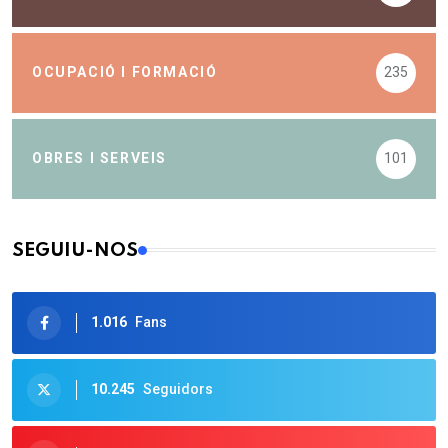
OCUPACIÓ I FORMACIÓ
235
OBRES I SERVEIS
101
SEGUIU-NOS
1.016
Fans
10.245
Seguidors