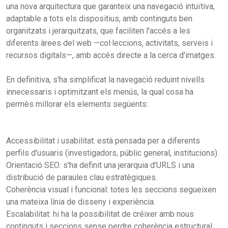
una nova arquitectura que garanteix una navegació intuïtiva,
adaptable a tots els dispositius, amb continguts ben
organitzats i jerarquitzats, que faciliten l'accés a les
diferents àrees del web —col·leccions, activitats, serveis i
recursos digitals—, amb accés directe a la cerca d'imatges.
En definitiva, s'ha simplificat la navegació reduint nivells
innecessaris i optimitzant els menús, la qual cosa ha
permès millorar els elements següents:
Accessibilitat i usabilitat: està pensada per a diferents
perfils d'usuaris (investigadors, públic general, institucions).
Orientació SEO: s'ha definit una jerarquia d'URLS i una
distribució de paraules clau estratègiques.
Coherència visual i funcional: totes les seccions segueixen
una mateixa línia de disseny i experiència.
Escalabilitat: hi ha la possibilitat de créixer amb nous
continguts i seccions sense perdre coherència estructural.