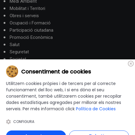
Medi Ambient
Mobilitat i Territori
Obres i serveis
Ocupació i Formació
Participació ciutadana
Promoció Econòmica
Salut
Seguretat
Societat
Turisme
Consentiment de cookies
Altres Canals
Utilitzem cookies pròpies i de tercers per al correcte
funcionament del lloc web, i si ens dóna el seu
consentiment, també utilitzarem cookies per recopilar
canalandorra.ad
dades estadístiques agregades per millorar els nostres
serveis. Per més informació click
Política de Cookies
CONFIGURA
© 2012-2026 Ajuntaments de Catalunya - Tots els drets
reservats |
Avís Legal
|
Política de privacitat
|